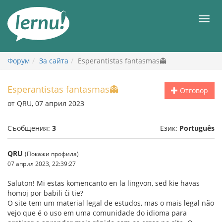
Към
съдържанието
Мен
Форум
За сайта
Esperantistas fantasmas👻
Esperantistas fantasmas👻
Отговор
от QRU, 07 април 2023
Съобщения:
3
Език:
Português
QRU
(Покажи профила)
07 април 2023, 22:39:27
Saluton! Mi estas komencanto en la lingvon, sed kie havas
homoj por babili ĉi tie?
O site tem um material legal de estudos, mas o mais legal não
vejo que é o uso em uma comunidade do idioma para