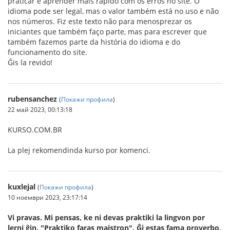
praticar e aprender mais rápido com os erros no site. O
idioma pode ser legal, mas o valor também está no uso e não
nos números. Fiz este texto não para menosprezar os
iniciantes que também faço parte, mas para escrever que
também fazemos parte da história do idioma e do
funcionamento do site.
Ĝis la revido!
rubensanchez
(
Покажи профила
)
22 май 2023, 00:13:18
KURSO.COM.BR
La plej rekomendinda kurso por komenci.
kuxlejal
(
Покажи профила
)
10 ноември 2023, 23:17:14
Vi pravas. Mi pensas, ke ni devas praktiki la lingvon por
lerni ĝin. "Praktiko faras majstron". Ĝi estas fama proverbo,