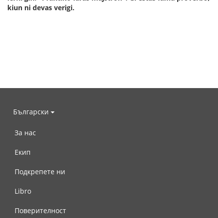
kiun ni devas verigi.
Български
За нас
Екип
Подкрепете ни
Libro
Поверителност