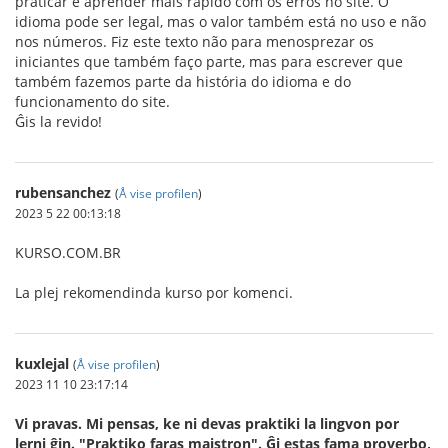
praticar e aprender mais rápido com os erros no site. O
idioma pode ser legal, mas o valor também está no uso e não
nos números. Fiz este texto não para menosprezar os
iniciantes que também faço parte, mas para escrever que
também fazemos parte da história do idioma e do
funcionamento do site.
Ĝis la revido!
rubensanchez
(
Å vise profilen
)
2023 5 22 00:13:18
KURSO.COM.BR
La plej rekomendinda kurso por komenci.
kuxlejal
(
Å vise profilen
)
2023 11 10 23:17:14
Vi pravas. Mi pensas, ke ni devas praktiki la lingvon por
lerni ĝin. "Praktiko faras majstron". Ĝi estas fama proverbo,