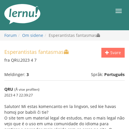
Til
innholdet
Meny
Forum
Om sidene
Esperantistas fantasmas👻
Esperantistas fantasmas👻
Svare
fra QRU,2023 4 7
Meldinger:
3
Språk:
Português
QRU
(Å vise profilen)
2023 4 7 22:39:27
Saluton! Mi estas komencanto en la lingvon, sed kie havas
homoj por babili ĉi tie?
O site tem um material legal de estudos, mas o mais legal não
vejo que é o uso em uma comunidade do idioma para