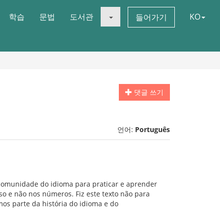
학습
문법
도서관
KO
들어가기
댓글 쓰기
언어:
Português
 comunidade do idioma para praticar e aprender
so e não nos números. Fiz este texto não para
s parte da história do idioma e do