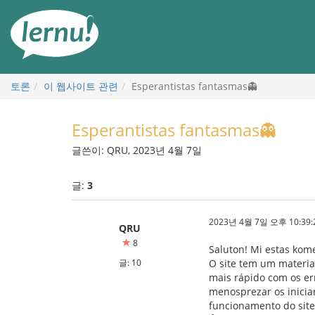
본
문
으
로
토론
이 웹사이트 관련
Esperantistas fantasmas👻
Esperantistas fantasmas👻
글쓴이: QRU, 2023년 4월 7일
글:
3
2023년 4월 7일 오후 10:39:
QRU
8
Saluton! Mi estas kome
글: 10
O site tem um materia
mais rápido com os err
menosprezar os inicia
funcionamento do site