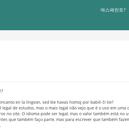
에스페란토?
27
ncanto en la lingvon, sed kie havas homoj por babili ĉi tie?
l legal de estudos, mas o mais legal não vejo que é o uso em uma
os no site. O idioma pode ser legal, mas o valor também está no u
ntes que também faço parte, mas para escrever que também fazemo
.