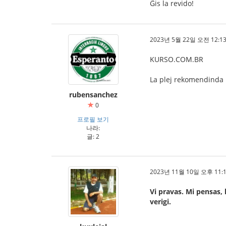
Ĝis la revido!
2023년 5월 22일 오전 12:13
KURSO.COM.BR
La plej rekomendinda 
rubensanchez
0
프로필 보기
나라:
글: 2
2023년 11월 10일 오후 11:1
Vi pravas. Mi pensas, 
verigi.