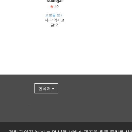
kuxlejal
40
프로필 보기
나라: 멕시코
글: 2
한국어
저희 페이지 {site} 는 더 나은 서비스 제공을 위해 쿠키