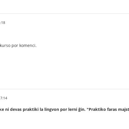
:18
kurso por komenci.
7:14
ke ni devas praktiki la lingvon por lerni ĝin. "Praktiko faras maj