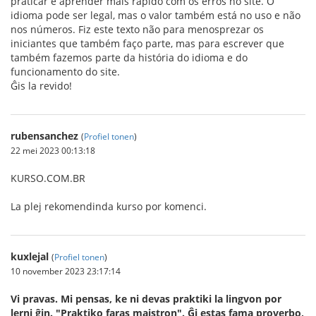
praticar e aprender mais rápido com os erros no site. O
idioma pode ser legal, mas o valor também está no uso e não
nos números. Fiz este texto não para menosprezar os
iniciantes que também faço parte, mas para escrever que
também fazemos parte da história do idioma e do
funcionamento do site.
Ĝis la revido!
rubensanchez
(
Profiel tonen
)
22 mei 2023 00:13:18
KURSO.COM.BR
La plej rekomendinda kurso por komenci.
kuxlejal
(
Profiel tonen
)
10 november 2023 23:17:14
Vi pravas. Mi pensas, ke ni devas praktiki la lingvon por
lerni ĝin. "Praktiko faras majstron". Ĝi estas fama proverbo,