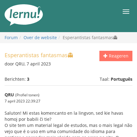
Naar
de
Men
inhoud
Forum
Over de website
Esperantistas fantasmas👻
Esperantistas fantasmas👻
Reageren
door QRU, 7 april 2023
Berichten:
3
Taal:
Português
QRU
(Profiel tonen)
7 april 2023 22:39:27
Saluton! Mi estas komencanto en la lingvon, sed kie havas
homoj por babili ĉi tie?
O site tem um material legal de estudos, mas o mais legal não
vejo que é o uso em uma comunidade do idioma para