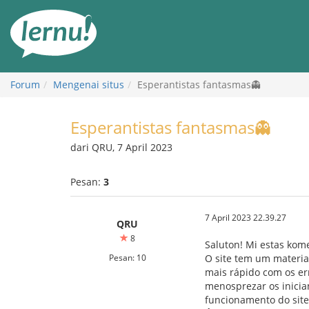
Ke
daftar
isi
Forum
Mengenai situs
Esperantistas fantasmas👻
Esperantistas fantasmas👻
dari QRU, 7 April 2023
Pesan:
3
7 April 2023 22.39.27
QRU
8
Saluton! Mi estas kome
Pesan: 10
O site tem um materia
mais rápido com os err
menosprezar os inicia
funcionamento do site