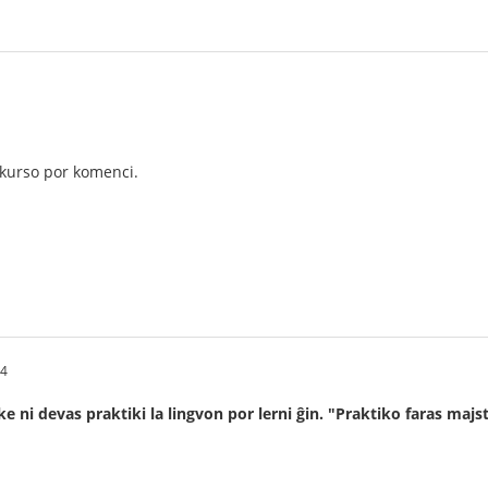
kurso por komenci.
14
ke ni devas praktiki la lingvon por lerni ĝin. "Praktiko faras maj