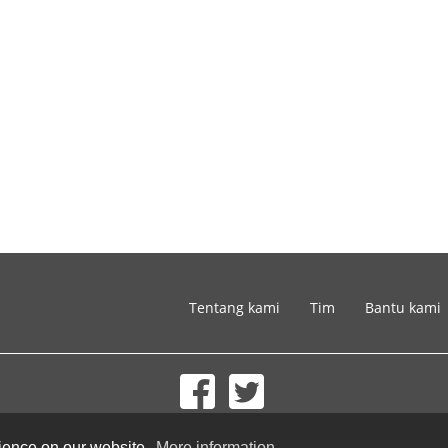
Tentang kami
Tim
Bantu kami
© 2002-2026 lernu.net |
Impressum
rience on our website.
More information