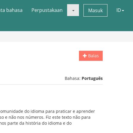
ata bahasa
Perpustakaan
ID
Masuk
Balas
Bahasa:
Português
 comunidade do idioma para praticar e aprender
so e não nos números. Fiz este texto não para
s parte da história do idioma e do