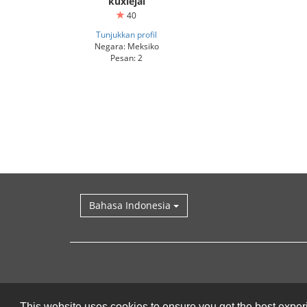
kuxlejal
40
Tunjukkan profil
Negara: Meksiko
Pesan: 2
Bahasa Indonesia
This website uses cookies to ensure you get the best expe