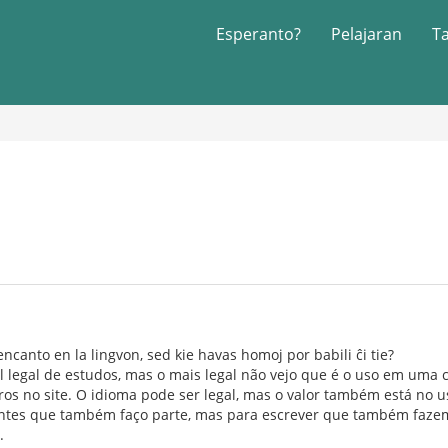
Esperanto?
Pelajaran
T
ncanto en la lingvon, sed kie havas homoj por babili ĉi tie?
l legal de estudos, mas o mais legal não vejo que é o uso em uma
os no site. O idioma pode ser legal, mas o valor também está no u
ntes que também faço parte, mas para escrever que também fazemo
.