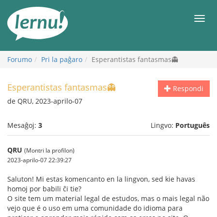
Al
la
Men
enhavo
Forumo
Pri la paĝaro
Esperantistas fantasmas👻
Esperantistas fantasmas👻
Respondi
de QRU, 2023-aprilo-07
Mesaĝoj:
3
Lingvo:
Português
QRU
(Montri la profilon)
2023-aprilo-07 22:39:27
Saluton! Mi estas komencanto en la lingvon, sed kie havas
homoj por babili ĉi tie?
O site tem um material legal de estudos, mas o mais legal não
vejo que é o uso em uma comunidade do idioma para