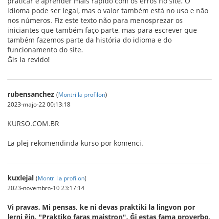
praticar e aprender mais rápido com os erros no site. O
idioma pode ser legal, mas o valor também está no uso e não
nos números. Fiz este texto não para menosprezar os
iniciantes que também faço parte, mas para escrever que
também fazemos parte da história do idioma e do
funcionamento do site.
Ĝis la revido!
rubensanchez
(
Montri la profilon
)
2023-majo-22 00:13:18
KURSO.COM.BR
La plej rekomendinda kurso por komenci.
kuxlejal
(
Montri la profilon
)
2023-novembro-10 23:17:14
Vi pravas. Mi pensas, ke ni devas praktiki la lingvon por
lerni ĝin. "Praktiko faras majstron". Ĝi estas fama proverbo,