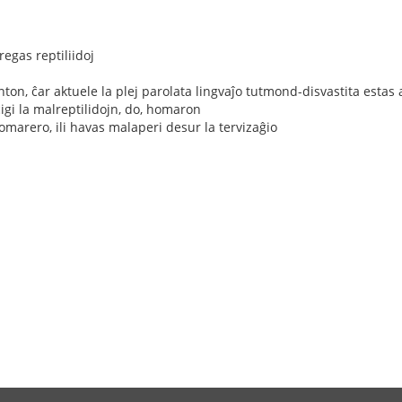
gas reptiliidoj
anton, ĉar aktuele la plej parolata lingvaĵo tutmond-disvastita estas
iĉigi la malreptilidojn, do, homaron
homarero, ili havas malaperi desur la tervizaĝio