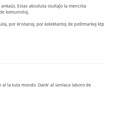
ankaŭ). Estas absoluta stultaĵo la menciita
 de komunistoj.
oj, por kristanoj, por kolektantoj de poŝtmarkoj ktp
e al la tuta mondo. Dank' al senlaca laboro de