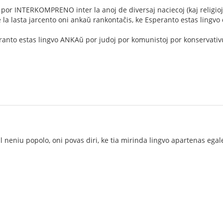
 por INTERKOMPRENO inter la anoj de diversaj naciecoj (kaj religioj 
a lasta jarcento oni ankaŭ rankontaĉis, ke Esperanto estas lingvo
eranto estas lingvo ANKAŭ por judoj por komunistoj por konservativul
 neniu popolo, oni povas diri, ke tia mirinda lingvo apartenas egal