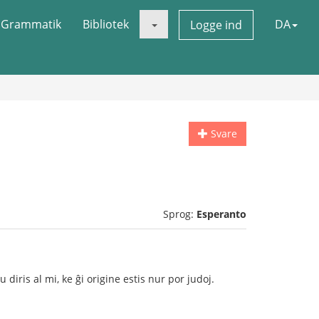
Grammatik
Bibliotek
DA
Logge ind
Svare
Sprog:
Esperanto
u diris al mi, ke ĝi origine estis nur por judoj.