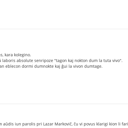
as, kara kolegino.
laboris absolute senripoze "tagon kaj nokton dum la tuta vivo".
rtan eblecon dormi dumnokte kaj ĝui la vivon dumtage.
ŭdis iun parolis pri Lazar Markoviĉ, ĉu vi povus klarigi kion li far