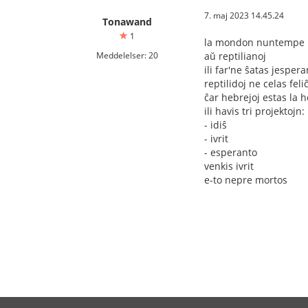
7. maj 2023 14.45.24
Tonawand
1
la mondon nuntempe re
Meddelelser: 20
aŭ reptilianoj
ili far'ne ŝatas jesper
reptilidoj ne celas fel
ĉar hebrejoj estas la 
ili havis tri projektojn:
- idiŝ
- ivrit
- esperanto
venkis ivrit
e-to nepre mortos