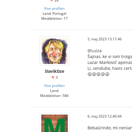
28
Vise profilen
Land: Portugal
Meddelelser: 17
5. maj 2023 13.17.46
@Luiza
Ŝajnas, ke vi iom troig
Lazar Markoviĉ apenaŭ 
Li, sendube, havis ce
SlavikDze
😜😜😜😜😜
3
Vise profilen
Land:
Meddelelser: 586
6. maj 2023 12.40.44
Bebaŭrinde, mi neniam a