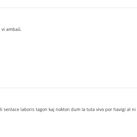
l vi ambaŭ.
 senlace laboris tagon kaj nokton dum la tuta vivo por havigi al ni