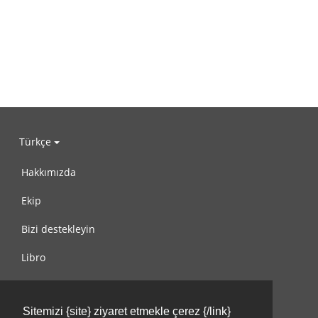
Türkçe
Hakkımızda
Ekip
Bizi destekleyin
Libro
Gizlilik Politikası
Sitemizi {site} ziyaret etmekle çerez {/link}
Kullanım Koşulları