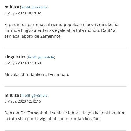
m.luiza
(
Profili görüntüle
)
3 Mayıs 2023 18:19:02
Esperanto apartenas al neniu popolo, oni povas diri, ke tia
mirinda lingvo apartenas egale al la tuta mondo. Dank' al
senlaca laboro de Zamenhof.
Linguistics
(
Profili görüntüle
)
5 Mayıs 2023 07:13:53
Mi volas diri dankon al vi ambaŭ.
m.luiza
(
Profili görüntüle
)
5 Mayıs 2023 12:42:16
Dankon Dr. Zamenhof li senlace laboris tagon kaj nokton dum
la tuta vivo por havigi al ni lian mirindan kreaĵon.