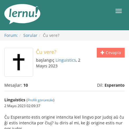
İçerik
Görüntüleme
Men
Forum:
Sorular
Ĉu vere?
Ĉu vere?
Cevapla
başlangıç
Linguistics
, 2
Mayıs 2023
Mesajlar:
10
Dil:
Esperanto
Linguistics
(
Profili görüntüle
)
2 Mayıs 2023 02:09:37
Ĉu Esperanto estis origine intencita kiel lingvo por judoj aŭ ĉu
ĝi estis intencita por ĉiuj? Iu diris al mi, ke ĝi origine estis nur
por judoj.