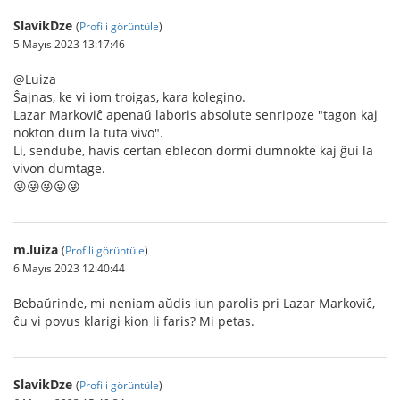
SlavikDze
(
Profili görüntüle
)
5 Mayıs 2023 13:17:46
@Luiza
Ŝajnas, ke vi iom troigas, kara kolegino.
Lazar Markoviĉ apenaŭ laboris absolute senripoze "tagon kaj
nokton dum la tuta vivo".
Li, sendube, havis certan eblecon dormi dumnokte kaj ĝui la
vivon dumtage.
😜😜😜😜😜
m.luiza
(
Profili görüntüle
)
6 Mayıs 2023 12:40:44
Bebaŭrinde, mi neniam aŭdis iun parolis pri Lazar Markoviĉ,
ĉu vi povus klarigi kion li faris? Mi petas.
SlavikDze
(
Profili görüntüle
)