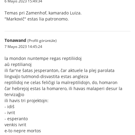
6 Mayıs 2023 15:49:34
Temas pri Zamenhof, kamarado Luiza.
"Markoviĉ" estas lia patronomo.
Tonawand
(Profili görüntüle)
7 Mayıs 2023 14:45:24
la mondon nuntempe regas reptiliidoj
aŭ reptilianoj
ili far'ne ŝatas jesperanton, ĉar aktuele la plej parolata
lingvaĵo tutmond-disvastita estas angleza
reptilidoj ne celas feliĉigi la malreptilidojn, do, homaron
ĉar hebrejoj estas la homarero, ili havas malaperi desur la
tervizaĝio
ili havis tri projektojn:
- idiŝ
- ivrit
- esperanto
venkis ivrit
e-to nepre mortos