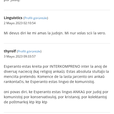
Linguistics
(
Profili görüntüle
)
2 Mayıs 2023 02:10:54
Mi devus diri ke mi amas la judojn. Mi nur volas scii la vero.
thyrolf
(
Profili görüntüle
)
3 Mayıs 2023 09:33:57
Esperanto estas kreita por INTERKOMPRENO inter la anoj de
diversaj naciecoj (kaj religioj ankaŭ). Estas absoluta stultaĵo la
menciita pretendo. Komence de la lasta jarcento oni ankaŭ
rankontaĉis, ke Esperanto estas lingvo de komunistoj.
oni povas diri, ke Esperanto estas lingvo ANKAŭ por judoj por
komunistoj por konservativuloj, por kristanoj, por kolektantoj
de poŝtmarkoj ktp ktp ktp