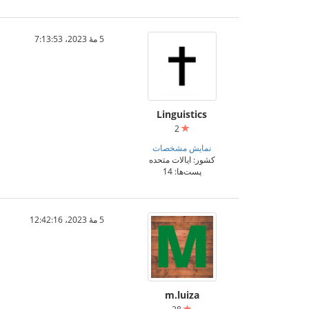
5 مهٔ 2023،‏ 7:13:53
Linguistics
2
نمایش مشخصات
کشور: ایالات متحده
پست‌ها: 14
5 مهٔ 2023،‏ 12:42:16
m.luiza