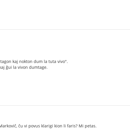
tagon kaj nokton dum la tuta vivo".
aj ĝui la vivon dumtage.
rkoviĉ, ĉu vi povus klarigi kion li faris? Mi petas.