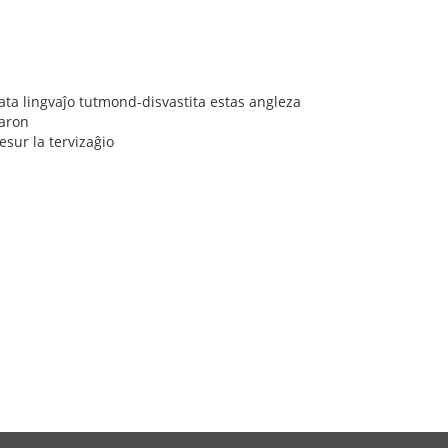
olata lingvaĵo tutmond-disvastita estas angleza
maron
esur la tervizaĝio