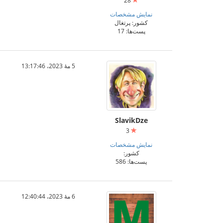
28
نمایش مشخصات
کشور: پرتغال
پست‌ها: 17
5 مهٔ 2023،‏ 13:17:46
SlavikDze
3
نمایش مشخصات
کشور:
پست‌ها: 586
6 مهٔ 2023،‏ 12:40:44