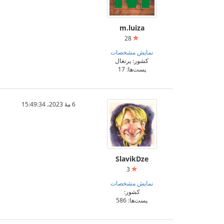
m.luiza
28
نمایش مشخصات
کشور: پرتغال
پست‌ها: 17
6 مهٔ 2023،‏ 15:49:34
SlavikDze
3
نمایش مشخصات
کشور:
پست‌ها: 586