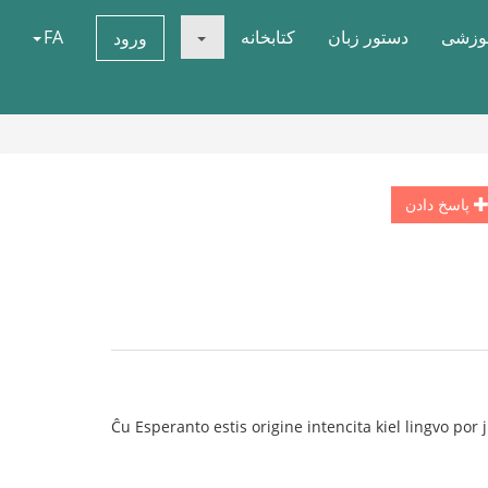
موزشی
دستور زبان
کتابخانه
FA
ورود
پاسخ دادن
Ĉu Esperanto estis origine intencita kiel lingvo por ju