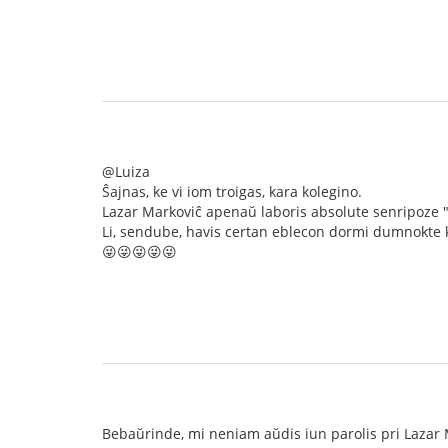
@Luiza
Ŝajnas, ke vi iom troigas, kara kolegino.
Lazar Markoviĉ apenaŭ laboris absolute senripoze "
Li, sendube, havis certan eblecon dormi dumnokte k
😜😜😜😜😜
Bebaŭrinde, mi neniam aŭdis iun parolis pri Lazar Ma