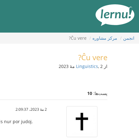
رود
ه
حتوا
انجمن
مركز مشاوره
Ĉu vere?
Ĉu vere?
از
, 2 مهٔ 2023
Linguistics
پست‌ها:
10
2 مهٔ 2023،‏ 2:09:37
is nur por judoj.