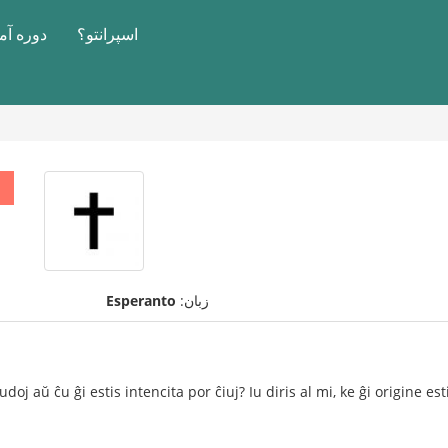
اسپرانتو؟
دوره آ
زبان:
Esperanto
doj aŭ ĉu ĝi estis intencita por ĉiuj? Iu diris al mi, ke ĝi origine est