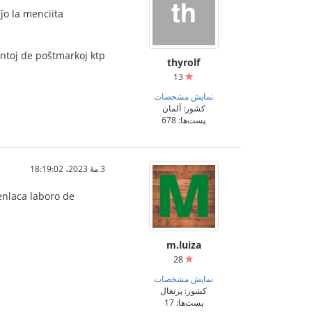
ĵo la menciita
antoj de poŝtmarkoj ktp
thyrolf
13
نمایش مشخصات
کشور: آلمان
پست‌ها: 678
3 مهٔ 2023،‏ 18:19:02
senlaca laboro de
m.luiza
28
نمایش مشخصات
کشور: پرتغال
پست‌ها: 17