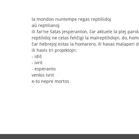
la mondon nuntempe regas reptiliidoj
aŭ reptilianoj
ili far'ne ŝatas jesperanton, ĉar aktuele la plej par
reptilidoj ne celas feliĉigi la malreptilidojn, do, ho
ĉar hebrejoj estas la homarero, ili havas malaperi d
ili havis tri projektojn:
- idiŝ
- ivrit
- esperanto
venkis ivrit
e-to nepre mortos