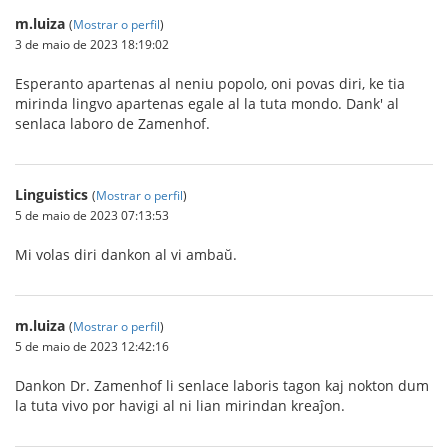
m.luiza
(
Mostrar o perfil
)
3 de maio de 2023 18:19:02
Esperanto apartenas al neniu popolo, oni povas diri, ke tia
mirinda lingvo apartenas egale al la tuta mondo. Dank' al
senlaca laboro de Zamenhof.
Linguistics
(
Mostrar o perfil
)
5 de maio de 2023 07:13:53
Mi volas diri dankon al vi ambaŭ.
m.luiza
(
Mostrar o perfil
)
5 de maio de 2023 12:42:16
Dankon Dr. Zamenhof li senlace laboris tagon kaj nokton dum
la tuta vivo por havigi al ni lian mirindan kreaĵon.