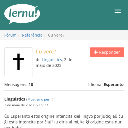
Ir
ao
Men
conteúdo
Fórum
Referência
Ĉu vere?
Ĉu vere?
Responder
de
Linguistics
, 2 de
maio de 2023
Mensagens:
10
Idioma:
Esperanto
Linguistics
(
Mostrar o perfil
)
2 de maio de 2023 02:09:37
Ĉu Esperanto estis origine intencita kiel lingvo por judoj aŭ ĉu
ĝi estis intencita por ĉiuj? Iu diris al mi, ke ĝi origine estis nur
por judoj.