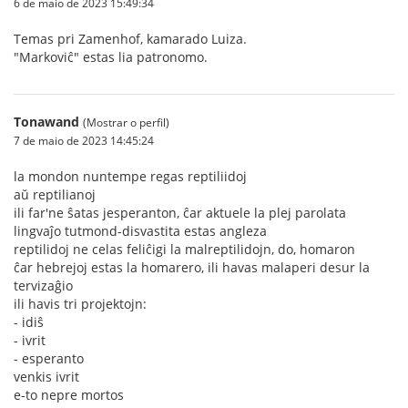
6 de maio de 2023 15:49:34
Temas pri Zamenhof, kamarado Luiza.
"Markoviĉ" estas lia patronomo.
Tonawand
(Mostrar o perfil)
7 de maio de 2023 14:45:24
la mondon nuntempe regas reptiliidoj
aŭ reptilianoj
ili far'ne ŝatas jesperanton, ĉar aktuele la plej parolata
lingvaĵo tutmond-disvastita estas angleza
reptilidoj ne celas feliĉigi la malreptilidojn, do, homaron
ĉar hebrejoj estas la homarero, ili havas malaperi desur la
tervizaĝio
ili havis tri projektojn:
- idiŝ
- ivrit
- esperanto
venkis ivrit
e-to nepre mortos