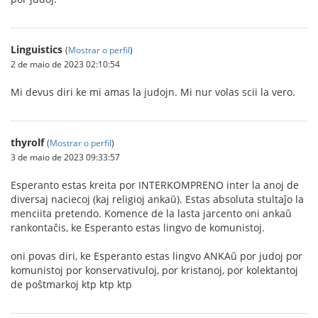
Linguistics
(
Mostrar o perfil
)
2 de maio de 2023 02:10:54
Mi devus diri ke mi amas la judojn. Mi nur volas scii la vero.
thyrolf
(
Mostrar o perfil
)
3 de maio de 2023 09:33:57
Esperanto estas kreita por INTERKOMPRENO inter la anoj de
diversaj naciecoj (kaj religioj ankaŭ). Estas absoluta stultaĵo la
menciita pretendo. Komence de la lasta jarcento oni ankaŭ
rankontaĉis, ke Esperanto estas lingvo de komunistoj.
oni povas diri, ke Esperanto estas lingvo ANKAŭ por judoj por
komunistoj por konservativuloj, por kristanoj, por kolektantoj
de poŝtmarkoj ktp ktp ktp