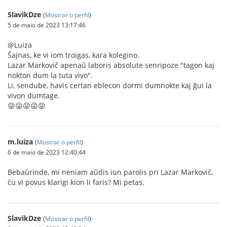
SlavikDze
(
Mostrar o perfil
)
5 de maio de 2023 13:17:46
@Luiza
Ŝajnas, ke vi iom troigas, kara kolegino.
Lazar Markoviĉ apenaŭ laboris absolute senripoze "tagon kaj
nokton dum la tuta vivo".
Li, sendube, havis certan eblecon dormi dumnokte kaj ĝui la
vivon dumtage.
😜😜😜😜😜
m.luiza
(
Mostrar o perfil
)
6 de maio de 2023 12:40:44
Bebaŭrinde, mi neniam aŭdis iun parolis pri Lazar Markoviĉ,
ĉu vi povus klarigi kion li faris? Mi petas.
SlavikDze
(
Mostrar o perfil
)