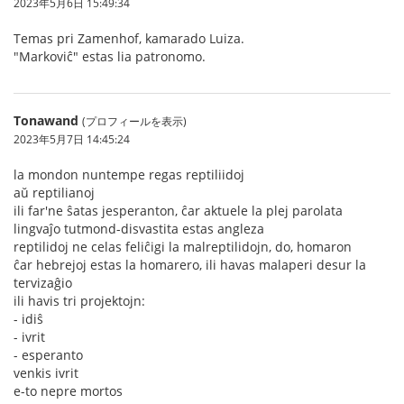
2023年5月6日 15:49:34
Temas pri Zamenhof, kamarado Luiza.
"Markoviĉ" estas lia patronomo.
Tonawand
(プロフィールを表示)
2023年5月7日 14:45:24
la mondon nuntempe regas reptiliidoj
aŭ reptilianoj
ili far'ne ŝatas jesperanton, ĉar aktuele la plej parolata
lingvaĵo tutmond-disvastita estas angleza
reptilidoj ne celas feliĉigi la malreptilidojn, do, homaron
ĉar hebrejoj estas la homarero, ili havas malaperi desur la
tervizaĝio
ili havis tri projektojn:
- idiŝ
- ivrit
- esperanto
venkis ivrit
e-to nepre mortos