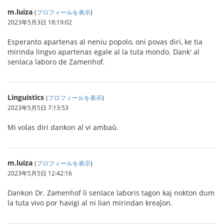
m.luiza
(
プロフィールを表示
)
2023年5月3日 18:19:02
Esperanto apartenas al neniu popolo, oni povas diri, ke tia
mirinda lingvo apartenas egale al la tuta mondo. Dank' al
senlaca laboro de Zamenhof.
Linguistics
(
プロフィールを表示
)
2023年5月5日 7:13:53
Mi volas diri dankon al vi ambaŭ.
m.luiza
(
プロフィールを表示
)
2023年5月5日 12:42:16
Dankon Dr. Zamenhof li senlace laboris tagon kaj nokton dum
la tuta vivo por havigi al ni lian mirindan kreaĵon.