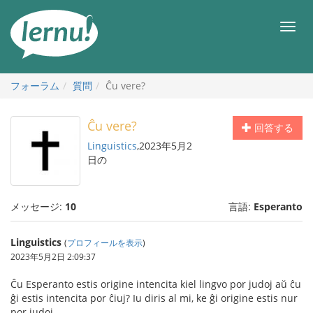
目
次
メ
へ
ニ
ュ
ー
フォーラム
質問
Ĉu vere?
Ĉu vere?
回答する
Linguistics
,2023年5月2
日の
メッセージ:
10
言語:
Esperanto
Linguistics
(
プロフィールを表示
)
2023年5月2日 2:09:37
Ĉu Esperanto estis origine intencita kiel lingvo por judoj aŭ ĉu
ĝi estis intencita por ĉiuj? Iu diris al mi, ke ĝi origine estis nur
por judoj.