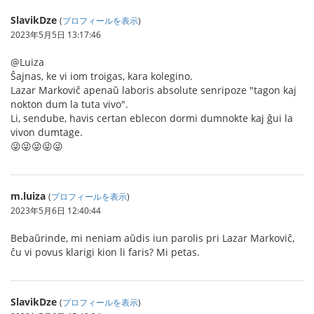
SlavikDze
(
プロフィールを表示
)
2023年5月5日 13:17:46
@Luiza
Ŝajnas, ke vi iom troigas, kara kolegino.
Lazar Markoviĉ apenaŭ laboris absolute senripoze "tagon kaj
nokton dum la tuta vivo".
Li, sendube, havis certan eblecon dormi dumnokte kaj ĝui la
vivon dumtage.
😜😜😜😜😜
m.luiza
(
プロフィールを表示
)
2023年5月6日 12:40:44
Bebaŭrinde, mi neniam aŭdis iun parolis pri Lazar Markoviĉ,
ĉu vi povus klarigi kion li faris? Mi petas.
SlavikDze
(
プロフィールを表示
)