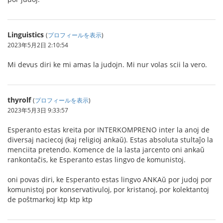
Linguistics
(
プロフィールを表示
)
2023年5月2日 2:10:54
Mi devus diri ke mi amas la judojn. Mi nur volas scii la vero.
thyrolf
(
プロフィールを表示
)
2023年5月3日 9:33:57
Esperanto estas kreita por INTERKOMPRENO inter la anoj de
diversaj naciecoj (kaj religioj ankaŭ). Estas absoluta stultaĵo la
menciita pretendo. Komence de la lasta jarcento oni ankaŭ
rankontaĉis, ke Esperanto estas lingvo de komunistoj.
oni povas diri, ke Esperanto estas lingvo ANKAŭ por judoj por
komunistoj por konservativuloj, por kristanoj, por kolektantoj
de poŝtmarkoj ktp ktp ktp