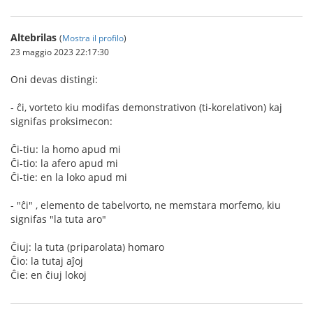
Altebrilas
(
Mostra il profilo
)
23 maggio 2023 22:17:30
Oni devas distingi:
- ĉi, vorteto kiu modifas demonstrativon (ti-korelativon) kaj
signifas proksimecon:
Ĉi-tiu: la homo apud mi
Ĉi-tio: la afero apud mi
Ĉi-tie: en la loko apud mi
- "ĉi" , elemento de tabelvorto, ne memstara morfemo, kiu
signifas "la tuta aro"
Ĉiuj: la tuta (priparolata) homaro
Ĉio: la tutaj aĵoj
Ĉie: en ĉiuj lokoj