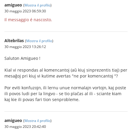
amigueo
(
Mostra il profilo
)
30 maggio 2023 06:59:30
Il messaggio é nascosto.
Altebrilas
(
Mostra il profilo
)
30 maggio 2023 13:26:12
Saluton Amigueo !
Kial vi respondas al komencantoj (aŭ kiuj sinprezentis tiaj) per
mesaĝoj pri kiuj vi kutime avertas "ne por komencantoj "?
Por eviti konfuzojn, ili lernu unue normalajn vortojn, kaj poste
ili povos ludi per la lingvo - se tio plaĉas al ili - sciante kiam
kaj kie ili povas fari tion senprobleme.
amigueo
(
Mostra il profilo
)
30 maggio 2023 20:42:40