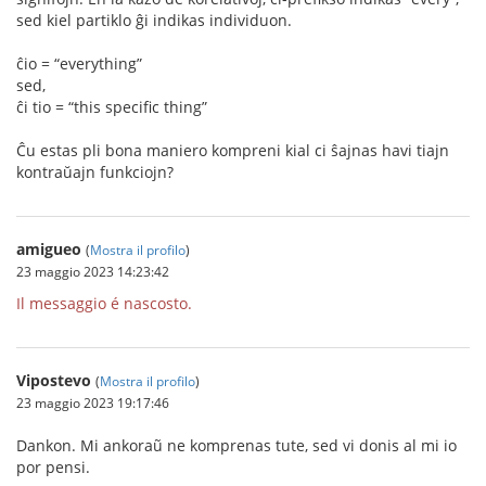
sed kiel partiklo ĝi indikas individuon.
ĉio = “everything”
sed,
ĉi tio = “this specific thing”
Ĉu estas pli bona maniero kompreni kial ci ŝajnas havi tiajn
kontraŭajn funkciojn?
amigueo
(
Mostra il profilo
)
23 maggio 2023 14:23:42
Il messaggio é nascosto.
Vipostevo
(
Mostra il profilo
)
23 maggio 2023 19:17:46
Dankon. Mi ankoraũ ne komprenas tute, sed vi donis al mi io
por pensi.