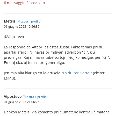
Il messaggio é nascosto.
Metsis
(
Mostra il profilo
)
01 giugno 2023 10:56:35
@Vipostevo
La respondo de Altebrilas estas ĝusta. Fakte temas pri du
apartaj aferoj. Ni havas primitivan adverbon "ĉi", kiu
precizigas. Kaj ni havas tabelvortojn, kiuj komeciĝas per "ĉi-".
En tiuj okazoj temas pri ĝeneraligo.
Jen mia alia klarigo en la artikolo
"La du "ĉi" vortoj"
(ekster
Lernu).
Vipostevo
(
Mostra il profilo
)
01 giugno 2023 21:06:26
Dankon Metsis. Via komento pri ĉiumatene kontraŭ ĉimatene