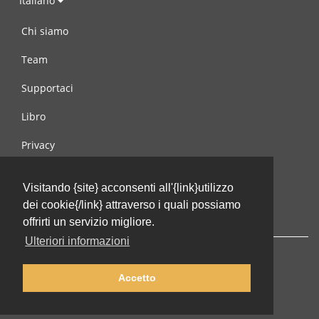
Italiano
Chi siamo
Team
Supportaci
Libro
Privacy
Condizioni d’uso
Visitando {site} acconsenti all'{link}utilizzo
Contattaci
dei cookie{/link} attraverso i quali possiamo
offrirti un servizio migliore.
Ulteriori informazioni
Accetto
© 2002-2026 lernu.net |
Impressum