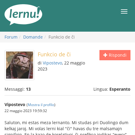
Vai
all’indice
Men
Forum
Domande
Funkcio de ĉi
Funkcio de ĉi
Rispondi
di
Vipostevo
, 22 maggio
2023
Messaggi:
13
Lingua:
Esperanto
Vipostevo
(
Mostra il profilo
)
22 maggio 2023 19:59:32
Saluton, mi estas meza lernanto. Mi studas pri Duolingo dum
kelkaj jaroj. Mi volas lerni kial "ĉi" havas du tre malsamajn
signifojn. En la kazo de korelativoj, ĉi-prefikso indikas “every”,