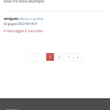
estas tre bona ekzemplo.
amigueo
(
Mostra il profilo
)
02 giugno 2023 09:18:07
Il messaggio é nascosto.
1
«
<
2
>
»