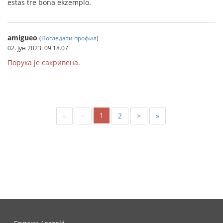
estas tre bona ekzemplo.
amigueo
(
Погледати профил
)
02. јун 2023. 09.18.07
Порука је сакривена.
1
«
<
2
>
»