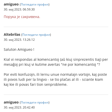
amigueo
(
Погледати профил
)
30. мај 2023. 06.59.30
Порука је сакривена.
Altebrilas
(
Погледати профил
)
30. мај 2023. 13.26.12
Saluton Amigueo !
Kial vi respondas al komencantoj (aŭ kiuj sinprezentis tiaj) per
mesaĝoj pri kiuj vi kutime avertas "ne por komencantoj "?
Por eviti konfuzojn, ili lernu unue normalajn vortojn, kaj poste
ili povos ludi per la lingvo - se tio plaĉas al ili - sciante kiam
kaj kie ili povas fari tion senprobleme.
amigueo
(
Погледати профил
)
30. мај 2023. 20.42.40