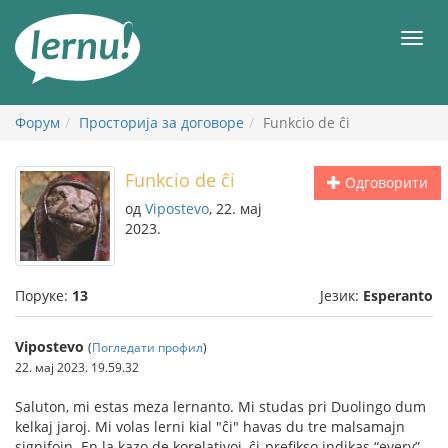
У
садржају
Мен
Форум
Просторија за договоре
Funkcio de ĉi
Funkcio de ĉi
Одговорити
од
Vipostevo
, 22. мај
2023.
Поруке:
13
Језик:
Esperanto
Vipostevo
(
Погледати профил
)
22. мај 2023. 19.59.32
Saluton, mi estas meza lernanto. Mi studas pri Duolingo dum
kelkaj jaroj. Mi volas lerni kial "ĉi" havas du tre malsamajn
signifojn. En la kazo de korelativoj, ĉi-prefikso indikas “every”,