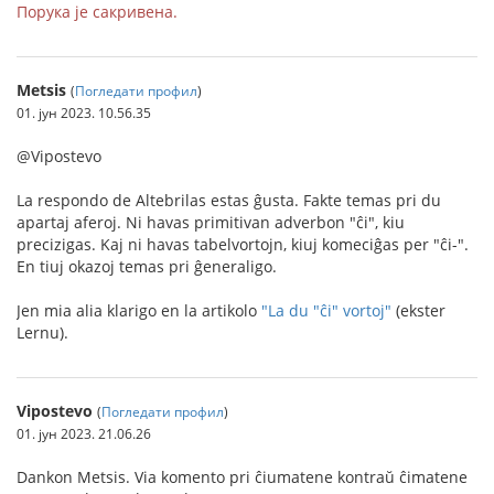
Порука је сакривена.
Metsis
(
Погледати профил
)
01. јун 2023. 10.56.35
@Vipostevo
La respondo de Altebrilas estas ĝusta. Fakte temas pri du
apartaj aferoj. Ni havas primitivan adverbon "ĉi", kiu
precizigas. Kaj ni havas tabelvortojn, kiuj komeciĝas per "ĉi-".
En tiuj okazoj temas pri ĝeneraligo.
Jen mia alia klarigo en la artikolo
"La du "ĉi" vortoj"
(ekster
Lernu).
Vipostevo
(
Погледати профил
)
01. јун 2023. 21.06.26
Dankon Metsis. Via komento pri ĉiumatene kontraŭ ĉimatene