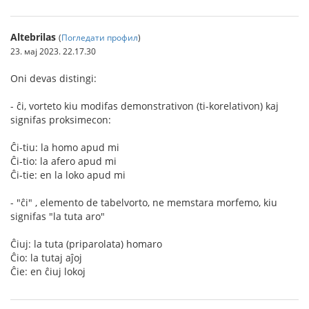
Altebrilas
(
Погледати профил
)
23. мај 2023. 22.17.30
Oni devas distingi:
- ĉi, vorteto kiu modifas demonstrativon (ti-korelativon) kaj
signifas proksimecon:
Ĉi-tiu: la homo apud mi
Ĉi-tio: la afero apud mi
Ĉi-tie: en la loko apud mi
- "ĉi" , elemento de tabelvorto, ne memstara morfemo, kiu
signifas "la tuta aro"
Ĉiuj: la tuta (priparolata) homaro
Ĉio: la tutaj aĵoj
Ĉie: en ĉiuj lokoj