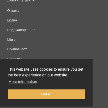
Српски / srpski
О нама
Екипа
Подржавајте нас
Libro
Приватност
Правила
Контактирајте нас
This website uses cookies to ensure you get
the best experience on our website.
More information
Got it!
© 2002-2026 lernu.net |
Impressum