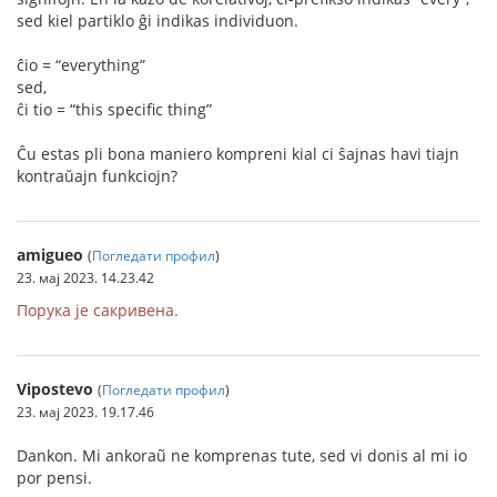
sed kiel partiklo ĝi indikas individuon.
ĉio = “everything”
sed,
ĉi tio = “this specific thing”
Ĉu estas pli bona maniero kompreni kial ci ŝajnas havi tiajn
kontraŭajn funkciojn?
amigueo
(
Погледати профил
)
23. мај 2023. 14.23.42
Порука је сакривена.
Vipostevo
(
Погледати профил
)
23. мај 2023. 19.17.46
Dankon. Mi ankoraũ ne komprenas tute, sed vi donis al mi io
por pensi.