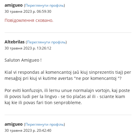
amigueo
(
Переглянути профіль
)
30 травня 2023 р. 06:59:30
Повідомлення сховано.
Altebrilas
(
Переглянути профіль
)
30 травня 2023 р. 13:26:12
Saluton Amigueo !
Kial vi respondas al komencantoj (aŭ kiuj sinprezentis tiaj) per
mesaĝoj pri kiuj vi kutime avertas "ne por komencantoj "?
Por eviti konfuzojn, ili lernu unue normalajn vortojn, kaj poste
ili povos ludi per la lingvo - se tio plaĉas al ili - sciante kiam
kaj kie ili povas fari tion senprobleme.
amigueo
(
Переглянути профіль
)
30 травня 2023 р. 20:42:40