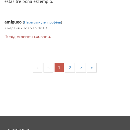
estas tre bona ekzemplo.
amigueo
(
Переглянути профіль
)
2 червня 2023 р. 09:18:07
Повідомлення сховано.
1
«
<
2
>
»