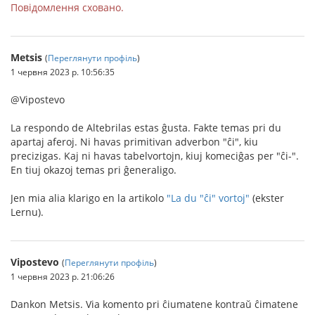
Повідомлення сховано.
Metsis
(
Переглянути профіль
)
1 червня 2023 р. 10:56:35
@Vipostevo
La respondo de Altebrilas estas ĝusta. Fakte temas pri du
apartaj aferoj. Ni havas primitivan adverbon "ĉi", kiu
precizigas. Kaj ni havas tabelvortojn, kiuj komeciĝas per "ĉi-".
En tiuj okazoj temas pri ĝeneraligo.
Jen mia alia klarigo en la artikolo
"La du "ĉi" vortoj"
(ekster
Lernu).
Vipostevo
(
Переглянути профіль
)
1 червня 2023 р. 21:06:26
Dankon Metsis. Via komento pri ĉiumatene kontraŭ ĉimatene