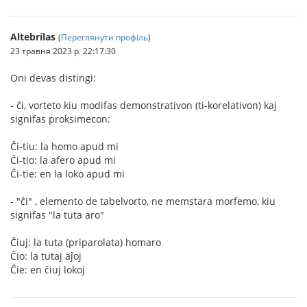
Altebrilas
(
Переглянути профіль
)
23 травня 2023 р. 22:17:30
Oni devas distingi:
- ĉi, vorteto kiu modifas demonstrativon (ti-korelativon) kaj
signifas proksimecon:
Ĉi-tiu: la homo apud mi
Ĉi-tio: la afero apud mi
Ĉi-tie: en la loko apud mi
- "ĉi" , elemento de tabelvorto, ne memstara morfemo, kiu
signifas "la tuta aro"
Ĉiuj: la tuta (priparolata) homaro
Ĉio: la tutaj aĵoj
Ĉie: en ĉiuj lokoj