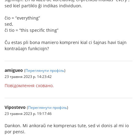
sed kiel partiklo ĝi indikas individuon.
ĉio = “everything”
sed,
ĉi tio = “this specific thing”
Ĉu estas pli bona maniero kompreni kial ci ŝajnas havi tiajn
kontraŭajn funkciojn?
amigueo
(
Переглянути профіль
)
23 травня 2023 р. 14:23:42
Повідомлення сховано.
Vipostevo
(
Переглянути профіль
)
23 травня 2023 р. 19:17:46
Dankon. Mi ankoraũ ne komprenas tute, sed vi donis al mi io
por pensi.