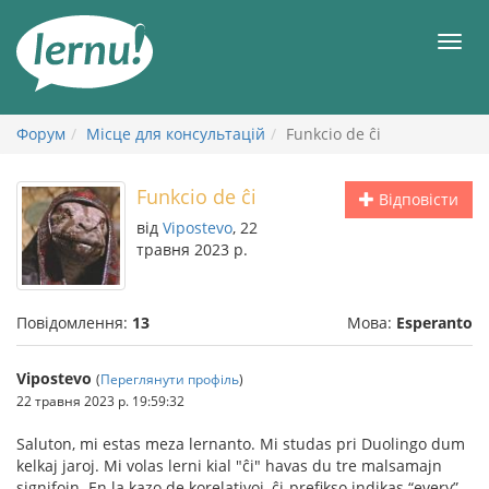
До
змісту
Мен
Форум
Місце для консультацій
Funkcio de ĉi
Funkcio de ĉi
Відповісти
від
Vipostevo
, 22
травня 2023 р.
Повідомлення:
13
Мова:
Esperanto
Vipostevo
(
Переглянути профіль
)
22 травня 2023 р. 19:59:32
Saluton, mi estas meza lernanto. Mi studas pri Duolingo dum
kelkaj jaroj. Mi volas lerni kial "ĉi" havas du tre malsamajn
signifojn. En la kazo de korelativoj, ĉi-prefikso indikas “every”,