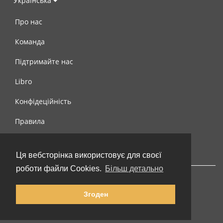
Українська
Про нас
Команда
Підтримайте нас
Libro
Конфідеційність
Правила
Контакти
Ця вебсторінка використовує для своєї
роботи файли Cookies.
Більш детально
Згоден
© 2002-2026 lernu.net |
Impressum