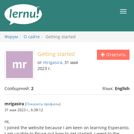
К
содержанию
Мен
Форум
О сайте
Getting started
Getting started
Ответить
от
mrigasira
, 31 мая
2023 г.
Сообщений:
2
Язык:
English
mrigasira
(
Показать профиль
)
31 мая 2023 г., 6:38:12
Hi,
I joined the website because I am keen on learning Esperanto.
I am unable to figure out how to get started. I went to the