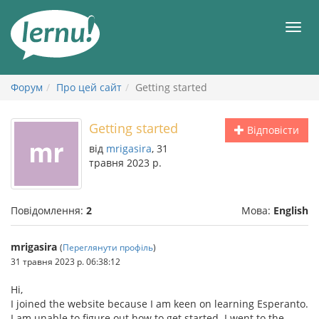
До
змісту
Мен
Форум
Про цей сайт
Getting started
Getting started
Відповісти
від
mrigasira
, 31
травня 2023 р.
Повідомлення:
2
Мова:
English
mrigasira
(
Переглянути профіль
)
31 травня 2023 р. 06:38:12
Hi,
I joined the website because I am keen on learning Esperanto.
I am unable to figure out how to get started. I went to the