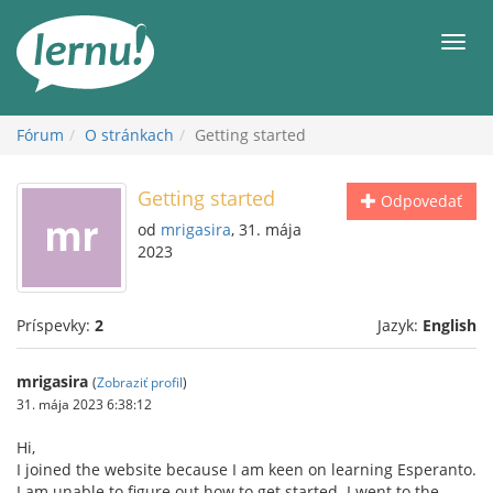
Späť
na
Men
obsah
Fórum
O stránkach
Getting started
Getting started
Odpovedať
od
mrigasira
, 31. mája
2023
Príspevky:
2
Jazyk:
English
mrigasira
(
Zobraziť profil
)
31. mája 2023 6:38:12
Hi,
I joined the website because I am keen on learning Esperanto.
I am unable to figure out how to get started. I went to the