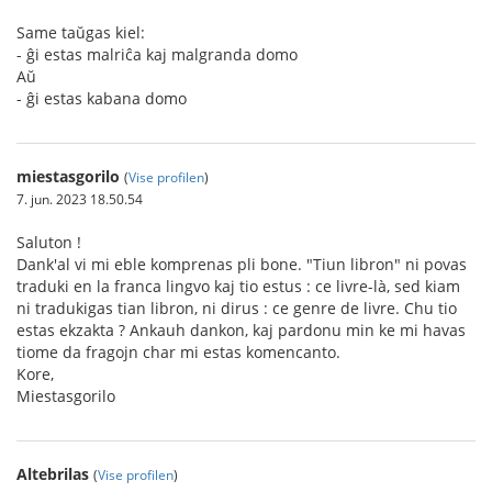
Same taŭgas kiel:
- ĝi estas malriĉa kaj malgranda domo
Aŭ
- ĝi estas kabana domo
miestasgorilo
(
Vise profilen
)
7. jun. 2023 18.50.54
Saluton !
Dank'al vi mi eble komprenas pli bone. "Tiun libron" ni povas
traduki en la franca lingvo kaj tio estus : ce livre-là, sed kiam
ni tradukigas tian libron, ni dirus : ce genre de livre. Chu tio
estas ekzakta ? Ankauh dankon, kaj pardonu min ke mi havas
tiome da fragojn char mi estas komencanto.
Kore,
Miestasgorilo
Altebrilas
(
Vise profilen
)