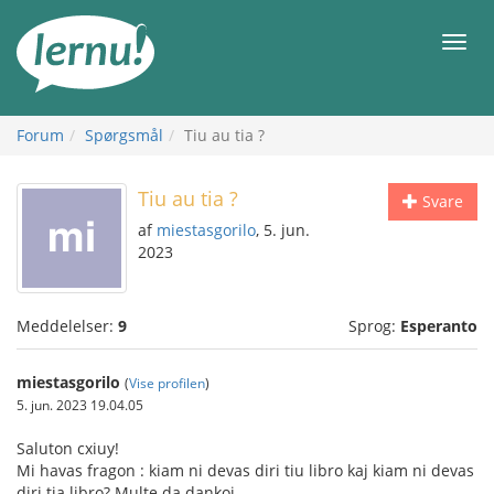
Til
indholdet
Men
Forum
Spørgsmål
Tiu au tia ?
Tiu au tia ?
Svare
af
miestasgorilo
, 5. jun.
2023
Meddelelser:
9
Sprog:
Esperanto
miestasgorilo
(
Vise profilen
)
5. jun. 2023 19.04.05
Saluton cxiuy!
Mi havas fragon : kiam ni devas diri tiu libro kaj kiam ni devas
diri tia libro? Multe da dankoj.