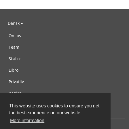
Dansk
Om os
Team
Støt os
Libro
Privatliv
Regler
Kontakt os
This website uses cookies to ensure you get
the best experience on our website.
More information