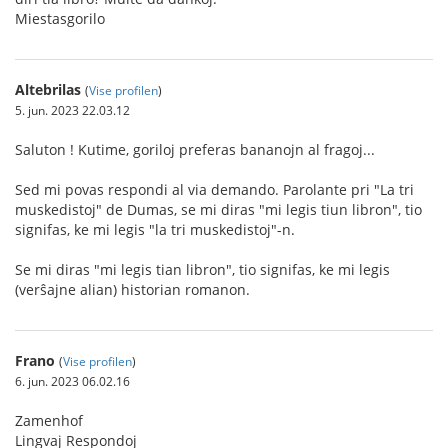
Miestasgorilo
Altebrilas
(
Vise profilen
)
5. jun. 2023 22.03.12
Saluton ! Kutime, goriloj preferas bananojn al fragoj...
Sed mi povas respondi al via demando. Parolante pri "La tri
muskedistoj" de Dumas, se mi diras "mi legis tiun libron", tio
signifas, ke mi legis "la tri muskedistoj"-n.
Se mi diras "mi legis tian libron", tio signifas, ke mi legis
(verŝajne alian) historian romanon.
Frano
(
Vise profilen
)
6. jun. 2023 06.02.16
Zamenhof
Lingvaj Respondoj