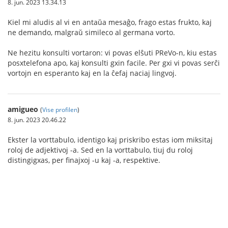
8. jun. 2023 13.34.13
Kiel mi aludis al vi en antaŭa mesaĝo, frago estas frukto, kaj
ne demando, malgraŭ simileco al germana vorto.
Ne hezitu konsulti vortaron: vi povas elŝuti PReVo-n, kiu estas
posxtelefona apo, kaj konsulti gxin facile. Per gxi vi povas serĉi
vortojn en esperanto kaj en la ĉefaj naciaj lingvoj.
amigueo
(
Vise profilen
)
8. jun. 2023 20.46.22
Ekster la vorttabulo, identigo kaj priskribo estas iom miksitaj
roloj de adjektivoj -a. Sed en la vorttabulo, tiuj du roloj
distingigxas, per finajxoj -u kaj -a, respektive.