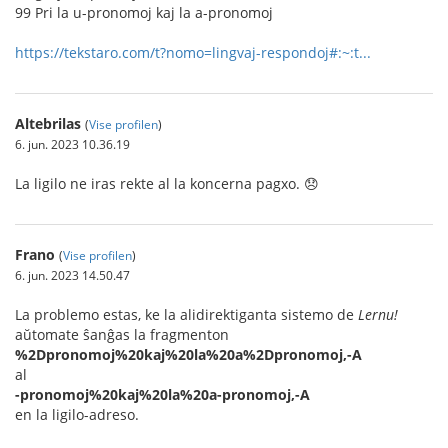
99 Pri la u-pronomoj kaj la a-pronomoj
https://tekstaro.com/t?nomo=lingvaj-respondoj#:~:t...
Altebrilas
(
Vise profilen
)
6. jun. 2023 10.36.19
La ligilo ne iras rekte al la koncerna pagxo. 😞
Frano
(
Vise profilen
)
6. jun. 2023 14.50.47
La problemo estas, ke la alidirektiganta sistemo de
Lernu!
aŭtomate ŝanĝas la fragmenton
%2Dpronomoj%20kaj%20la%20a%2Dpronomoj,-A
al
-pronomoj%20kaj%20la%20a-pronomoj,-A
en la ligilo-adreso.