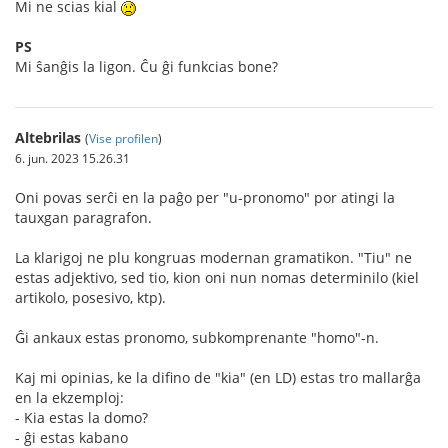
Mi ne scias kial
PS
Mi ŝanĝis la ligon. Ĉu ĝi funkcias bone?
Altebrilas
(
Vise profilen
)
6. jun. 2023 15.26.31
Oni povas serĉi en la paĝo per "u-pronomo" por atingi la
tauxgan paragrafon.
La klarigoj ne plu kongruas modernan gramatikon. "Tiu" ne
estas adjektivo, sed tio, kion oni nun nomas determinilo (kiel
artikolo, posesivo, ktp).
Ĝi ankaux estas pronomo, subkomprenante "homo"-n.
Kaj mi opinias, ke la difino de "kia" (en LD) estas tro mallarĝa
en la ekzemploj:
- Kia estas la domo?
- ĝi estas kabano