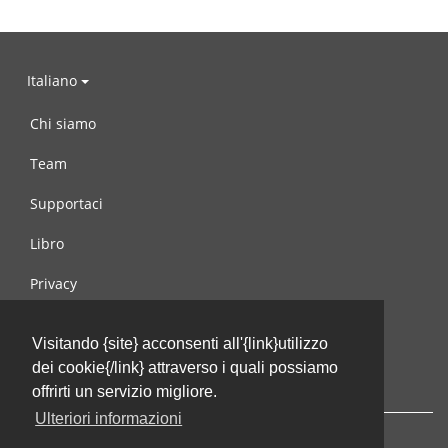
Italiano
Chi siamo
Team
Supportaci
Libro
Privacy
Condizioni d’uso
Visitando {site} acconsenti all'{link}utilizzo
Contattaci
dei cookie{/link} attraverso i quali possiamo
offrirti un servizio migliore.
Ulteriori informazioni