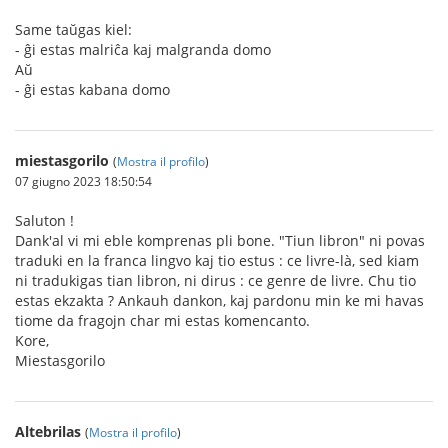
Same taŭgas kiel:
- ĝi estas malriĉa kaj malgranda domo
Aŭ
- ĝi estas kabana domo
miestasgorilo
(
Mostra il profilo
)
07 giugno 2023 18:50:54
Saluton !
Dank'al vi mi eble komprenas pli bone. "Tiun libron" ni povas
traduki en la franca lingvo kaj tio estus : ce livre-là, sed kiam
ni tradukigas tian libron, ni dirus : ce genre de livre. Chu tio
estas ekzakta ? Ankauh dankon, kaj pardonu min ke mi havas
tiome da fragojn char mi estas komencanto.
Kore,
Miestasgorilo
Altebrilas
(
Mostra il profilo
)