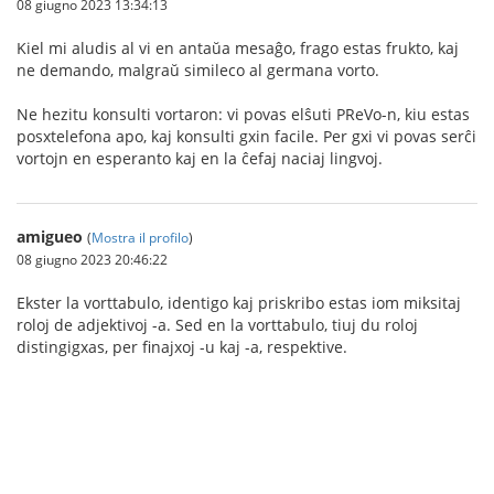
08 giugno 2023 13:34:13
Kiel mi aludis al vi en antaŭa mesaĝo, frago estas frukto, kaj
ne demando, malgraŭ simileco al germana vorto.
Ne hezitu konsulti vortaron: vi povas elŝuti PReVo-n, kiu estas
posxtelefona apo, kaj konsulti gxin facile. Per gxi vi povas serĉi
vortojn en esperanto kaj en la ĉefaj naciaj lingvoj.
amigueo
(
Mostra il profilo
)
08 giugno 2023 20:46:22
Ekster la vorttabulo, identigo kaj priskribo estas iom miksitaj
roloj de adjektivoj -a. Sed en la vorttabulo, tiuj du roloj
distingigxas, per finajxoj -u kaj -a, respektive.