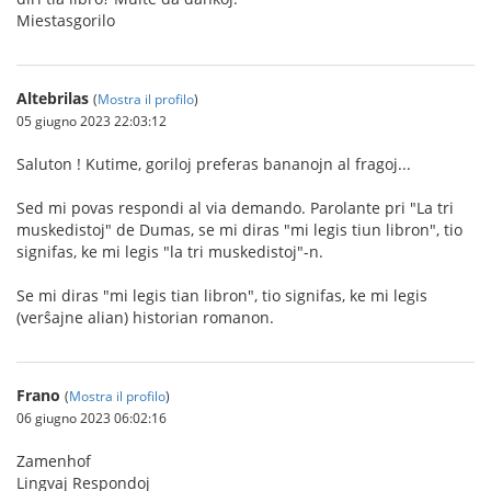
Miestasgorilo
Altebrilas
(
Mostra il profilo
)
05 giugno 2023 22:03:12
Saluton ! Kutime, goriloj preferas bananojn al fragoj...
Sed mi povas respondi al via demando. Parolante pri "La tri
muskedistoj" de Dumas, se mi diras "mi legis tiun libron", tio
signifas, ke mi legis "la tri muskedistoj"-n.
Se mi diras "mi legis tian libron", tio signifas, ke mi legis
(verŝajne alian) historian romanon.
Frano
(
Mostra il profilo
)
06 giugno 2023 06:02:16
Zamenhof
Lingvaj Respondoj