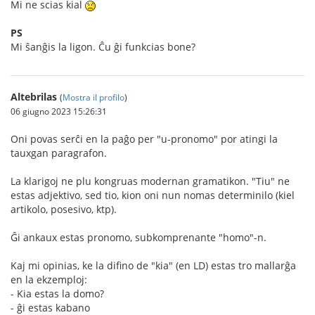
Mi ne scias kial
PS
Mi ŝanĝis la ligon. Ĉu ĝi funkcias bone?
Altebrilas
(
Mostra il profilo
)
06 giugno 2023 15:26:31
Oni povas serĉi en la paĝo per "u-pronomo" por atingi la
tauxgan paragrafon.
La klarigoj ne plu kongruas modernan gramatikon. "Tiu" ne
estas adjektivo, sed tio, kion oni nun nomas determinilo (kiel
artikolo, posesivo, ktp).
Ĝi ankaux estas pronomo, subkomprenante "homo"-n.
Kaj mi opinias, ke la difino de "kia" (en LD) estas tro mallarĝa
en la ekzemploj:
- Kia estas la domo?
- ĝi estas kabano