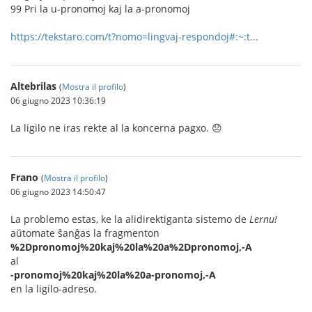
99 Pri la u-pronomoj kaj la a-pronomoj
https://tekstaro.com/t?nomo=lingvaj-respondoj#:~:t...
Altebrilas
(
Mostra il profilo
)
06 giugno 2023 10:36:19
La ligilo ne iras rekte al la koncerna pagxo. 😞
Frano
(
Mostra il profilo
)
06 giugno 2023 14:50:47
La problemo estas, ke la alidirektiganta sistemo de
Lernu!
aŭtomate ŝanĝas la fragmenton
%2Dpronomoj%20kaj%20la%20a%2Dpronomoj,-A
al
-pronomoj%20kaj%20la%20a-pronomoj,-A
en la ligilo-adreso.