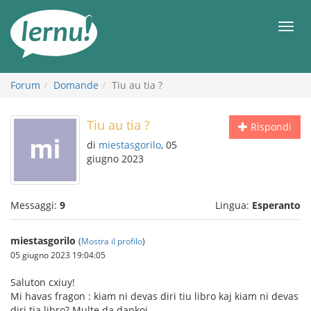
Vai
all’indice
Men
Forum
Domande
Tiu au tia ?
Tiu au tia ?
Rispondi
di
miestasgorilo
, 05
giugno 2023
Messaggi:
9
Lingua:
Esperanto
miestasgorilo
(
Mostra il profilo
)
05 giugno 2023 19:04:05
Saluton cxiuy!
Mi havas fragon : kiam ni devas diri tiu libro kaj kiam ni devas
diri tia libro? Multe da dankoj.