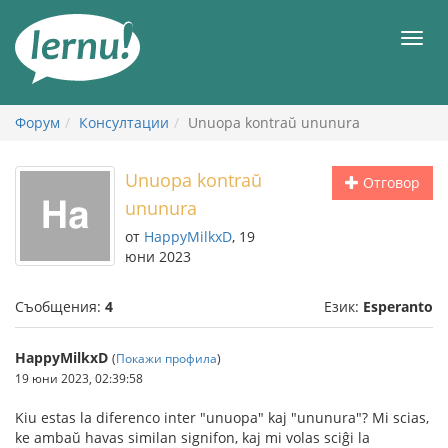
Към
съдържанието
Мен
Форум
Консултации
Unuopa kontraŭ ununura
Unuopa kontraŭ
Отговор
ununura
от
HappyMilkxD
, 19
юни 2023
Съобщения:
4
Език:
Esperanto
HappyMilkxD
(
Покажи профила
)
19 юни 2023, 02:39:58
Kiu estas la diferenco inter "unuopa" kaj "ununura"? Mi scias,
ke ambaŭ havas similan signifon, kaj mi volas sciĝi la