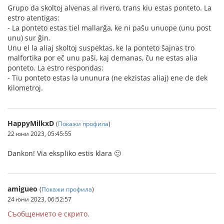
Grupo da skoltoj alvenas al rivero, trans kiu estas ponteto. La
estro atentigas:
- La ponteto estas tiel mallarĝa, ke ni paŝu unuope (unu post
unu) sur ĝin.
Unu el la aliaj skoltoj suspektas, ke la ponteto ŝajnas tro
malfortika por eĉ unu paŝi, kaj demanas, ĉu ne estas alia
ponteto. La estro respondas:
- Tiu ponteto estas la ununura (ne ekzistas aliaj) ene de dek
kilometroj.
HappyMilkxD
(
Покажи профила
)
22 юни 2023, 05:45:55
Dankon! Via ekspliko estis klara 🙂
amigueo
(
Покажи профила
)
24 юни 2023, 06:52:57
Съобщението е скрито.