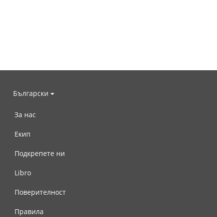
Български
За нас
Екип
Подкрепете ни
Libro
Поверителност
Правила