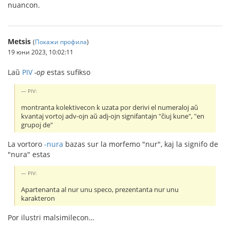
nuancon.
Metsis
(
Покажи профила
)
19 юни 2023, 10:02:11
Laŭ
PIV
-op
estas sufikso
PIV:
montranta kolektivecon k uzata por derivi el numeraloj aŭ
kvantaj vortoj adv-ojn aŭ adj-ojn signifantajn "ĉiuj kune", "en
grupoj de"
La vortoro
-nura
bazas sur la morfemo "nur", kaj la signifo de
"nura" estas
PIV:
Apartenanta al nur unu speco, prezentanta nur unu
karakteron
Por ilustri malsimilecon…