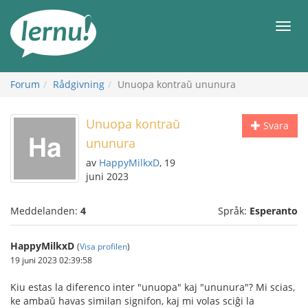
Till
sidans
Meny
innehåll
Forum
Rådgivning
Unuopa kontraŭ ununura
Unuopa kontraŭ
Svara
ununura
av
HappyMilkxD
, 19
juni 2023
Meddelanden:
4
Språk:
Esperanto
HappyMilkxD
(
Visa profilen
)
19 juni 2023 02:39:58
Kiu estas la diferenco inter "unuopa" kaj "ununura"? Mi scias,
ke ambaŭ havas similan signifon, kaj mi volas sciĝi la