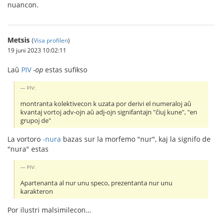
nuancon.
Metsis
(
Visa profilen
)
19 juni 2023 10:02:11
Laŭ
PIV
-op
estas sufikso
PIV:
montranta kolektivecon k uzata por derivi el numeraloj aŭ
kvantaj vortoj adv-ojn aŭ adj-ojn signifantajn "ĉiuj kune", "en
grupoj de"
La vortoro
-nura
bazas sur la morfemo "nur", kaj la signifo de
"nura" estas
PIV:
Apartenanta al nur unu speco, prezentanta nur unu
karakteron
Por ilustri malsimilecon…