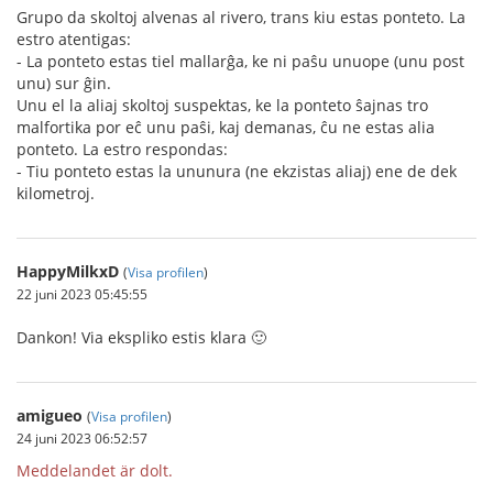
Grupo da skoltoj alvenas al rivero, trans kiu estas ponteto. La
estro atentigas:
- La ponteto estas tiel mallarĝa, ke ni paŝu unuope (unu post
unu) sur ĝin.
Unu el la aliaj skoltoj suspektas, ke la ponteto ŝajnas tro
malfortika por eĉ unu paŝi, kaj demanas, ĉu ne estas alia
ponteto. La estro respondas:
- Tiu ponteto estas la ununura (ne ekzistas aliaj) ene de dek
kilometroj.
HappyMilkxD
(
Visa profilen
)
22 juni 2023 05:45:55
Dankon! Via ekspliko estis klara 🙂
amigueo
(
Visa profilen
)
24 juni 2023 06:52:57
Meddelandet är dolt.