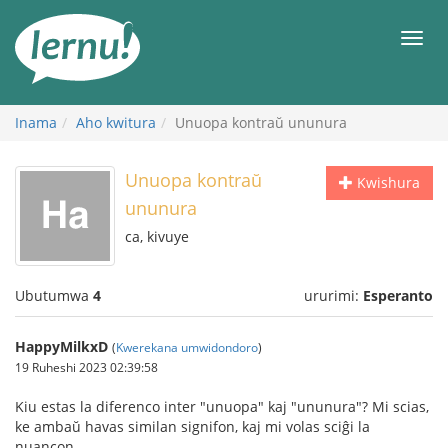
Ku
rupapuro
Urut
rw'ibirimwo
Inama
Aho kwitura
Unuopa kontraŭ ununura
Unuopa kontraŭ
Kwishura
ununura
ca, kivuye
Ubutumwa
4
ururimi:
Esperanto
HappyMilkxD
(
Kwerekana umwidondoro
)
19 Ruheshi 2023 02:39:58
Kiu estas la diferenco inter "unuopa" kaj "ununura"? Mi scias,
ke ambaŭ havas similan signifon, kaj mi volas sciĝi la
nuancon.