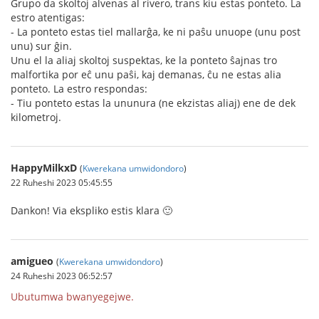
Grupo da skoltoj alvenas al rivero, trans kiu estas ponteto. La
estro atentigas:
- La ponteto estas tiel mallarĝa, ke ni paŝu unuope (unu post
unu) sur ĝin.
Unu el la aliaj skoltoj suspektas, ke la ponteto ŝajnas tro
malfortika por eĉ unu paŝi, kaj demanas, ĉu ne estas alia
ponteto. La estro respondas:
- Tiu ponteto estas la ununura (ne ekzistas aliaj) ene de dek
kilometroj.
HappyMilkxD
(
Kwerekana umwidondoro
)
22 Ruheshi 2023 05:45:55
Dankon! Via ekspliko estis klara 🙂
amigueo
(
Kwerekana umwidondoro
)
24 Ruheshi 2023 06:52:57
Ubutumwa bwanyegejwe.