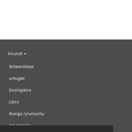
Kirundi
ibitwerekeye
umugwi
Dushigikire
Libro
Ibanga ry'umuntu
Amategeko