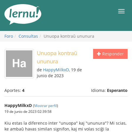
Contenido
Men
Foro
Consultas
Unuopa kontraŭ ununura
Unuopa kontraŭ
Responder
ununura
de
HappyMilkxD
, 19 de
junio de 2023
Aportes:
4
Idioma:
Esperanto
HappyMilkxD
(
Mostrar perfil
)
19 de junio de 2023 02:39:58
Kiu estas la diferenco inter "unuopa" kaj "ununura"? Mi scias,
ke ambaŭ havas similan signifon, kaj mi volas sciĝi la