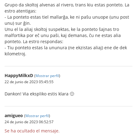
Grupo da skoltoj alvenas al rivero, trans kiu estas ponteto. La
estro atentigas:
- La ponteto estas tiel mallarĝa, ke ni paŝu unuope (unu post
unu) sur ĝin.
Unu el la aliaj skoltoj suspektas, ke la ponteto ŝajnas tro
malfortika por eĉ unu paŝi, kaj demanas, ĉu ne estas alia
ponteto. La estro respondas:
- Tiu ponteto estas la ununura (ne ekzistas aliaj) ene de dek
kilometroj.
HappyMilkxD
(
Mostrar perfil
)
22 de junio de 2023 05:45:55
Dankon! Via ekspliko estis klara 🙂
amigueo
(
Mostrar perfil
)
24 de junio de 2023 06:52:57
Se ha ocultado el mensaje.