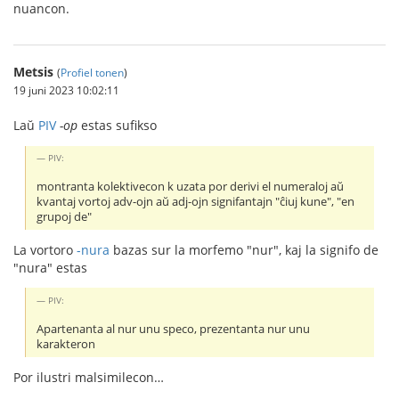
nuancon.
Metsis
(
Profiel tonen
)
19 juni 2023 10:02:11
Laŭ
PIV
-op
estas sufikso
PIV:
montranta kolektivecon k uzata por derivi el numeraloj aŭ
kvantaj vortoj adv-ojn aŭ adj-ojn signifantajn "ĉiuj kune", "en
grupoj de"
La vortoro
-nura
bazas sur la morfemo "nur", kaj la signifo de
"nura" estas
PIV:
Apartenanta al nur unu speco, prezentanta nur unu
karakteron
Por ilustri malsimilecon…