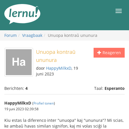
Naar
de
Men
inhoud
Forum
Vraagbaak
Unuopa kontraŭ ununura
Unuopa kontraŭ
Reageren
ununura
door
HappyMilkxD
, 19
juni 2023
Berichten:
4
Taal:
Esperanto
HappyMilkxD
(
Profiel tonen
)
19 juni 2023 02:39:58
Kiu estas la diferenco inter "unuopa" kaj "ununura"? Mi scias,
ke ambaŭ havas similan signifon, kaj mi volas sciĝi la