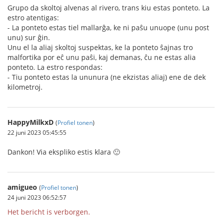
Grupo da skoltoj alvenas al rivero, trans kiu estas ponteto. La
estro atentigas:
- La ponteto estas tiel mallarĝa, ke ni paŝu unuope (unu post
unu) sur ĝin.
Unu el la aliaj skoltoj suspektas, ke la ponteto ŝajnas tro
malfortika por eĉ unu paŝi, kaj demanas, ĉu ne estas alia
ponteto. La estro respondas:
- Tiu ponteto estas la ununura (ne ekzistas aliaj) ene de dek
kilometroj.
HappyMilkxD
(
Profiel tonen
)
22 juni 2023 05:45:55
Dankon! Via ekspliko estis klara 🙂
amigueo
(
Profiel tonen
)
24 juni 2023 06:52:57
Het bericht is verborgen.