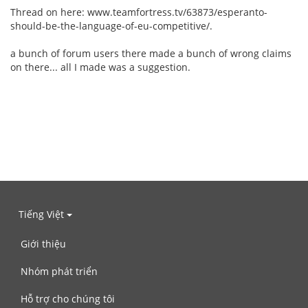
Thread on here: www.teamfortress.tv/63873/esperanto-
should-be-the-language-of-eu-competitive/.
a bunch of forum users there made a bunch of wrong claims
on there... all I made was a suggestion.
Tiếng Việt
Giới thiệu
Nhóm phát triển
Hỗ trợ cho chúng tôi