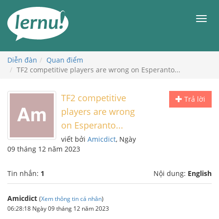
Đi
đến
Men
phần
nội
dung
Diễn đàn
Quan điểm
TF2 competitive players are wrong on Esperanto...
TF2 competitive
Trả lời
players are wrong
on Esperanto...
viết bởi
Amicdict
, Ngày
09 tháng 12 năm 2023
Tin nhắn:
1
Nội dung:
English
Amicdict
(
Xem thông tin cá nhân
)
06:28:18 Ngày 09 tháng 12 năm 2023