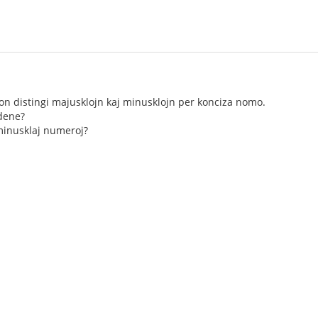
on distingi majusklojn kaj minusklojn per konciza nomo.
adene?
 minusklaj numeroj?