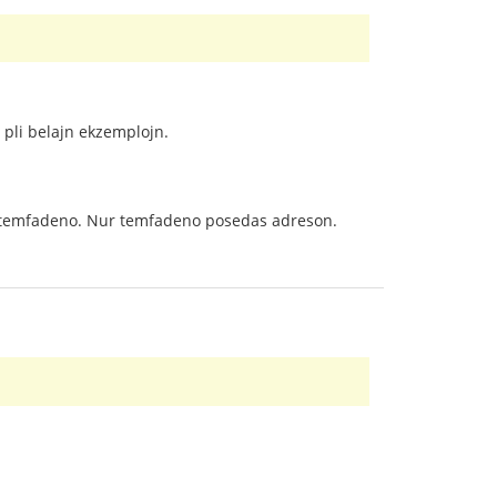
j pli belajn ekzemplojn.
 temfadeno. Nur temfadeno posedas adreson.