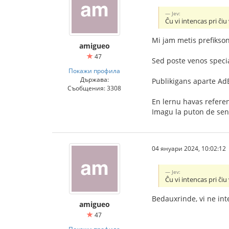
Jev:
Ĉu vi intencas pri ĉ
Mi jam metis prefikso
amigueo
47
Sed poste venos special
Покажи профила
Държава:
Publikigans aparte AdE
Съобщения: 3308
En lernu havas refer
Imagu la puton de sen
04 януари 2024, 10:02:12
Jev:
Ĉu vi intencas pri ĉ
Bedauxrinde, vi ne int
amigueo
47
Покажи профила