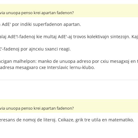
iu via unuopa penso krei apartan fadenon?
n AdE' por indiki superfadenon apartan.
aj AdE'!-fadenoj kie multaj AdE'-aj trovos kolektivajn sintezojn. Ka
'-fadenoj por ajncxiu sxanci reagi.
encigan malhelpon: manko de unuopa adreso por cxiu mesagxoj en
adresa mesagxaro cxe Interslavic lernu-klubo.
iu via unuopa penso krei apartan fadenon?
eresans de nomoj de literoj. Cxikaze, grik tre utila en matematiko.