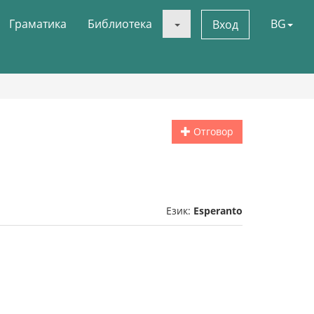
Граматика
Библиотека
BG
Вход
Отговор
Език:
Esperanto