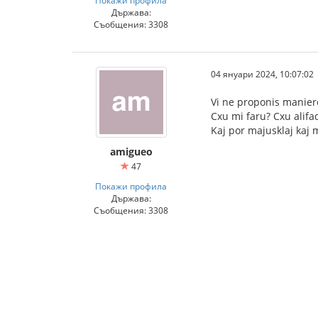
Държава:
Съобщения: 3308
04 януари 2024, 10:07:02
Vi ne proponis manier
Cxu mi faru? Cxu alif
Kaj por majusklaj kaj
amigueo
47
Покажи профила
Държава:
Съобщения: 3308