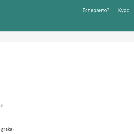
Есперанто?
Курс
29
i greka)