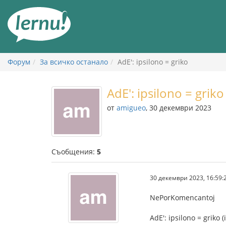
Към
съдържанието
Форум
За всичко останало
AdE': ipsilono = griko
AdE': ipsilono = griko
от
amigueo
, 30 декември 2023
Съобщения:
5
30 декември 2023, 16:59:
NePorKomencantoj
AdE': ipsilono = griko (