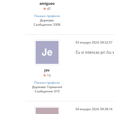
amigueo
47
Покажи профила
Държава:
Съобщения: 3308
03 януари 2024, 09:32:57
Ĉu vi intencas pri ĉiu
Jev
13
Покажи профила
Държава: Германия
Съобщения: 610
04 януари 2024, 09:38:16