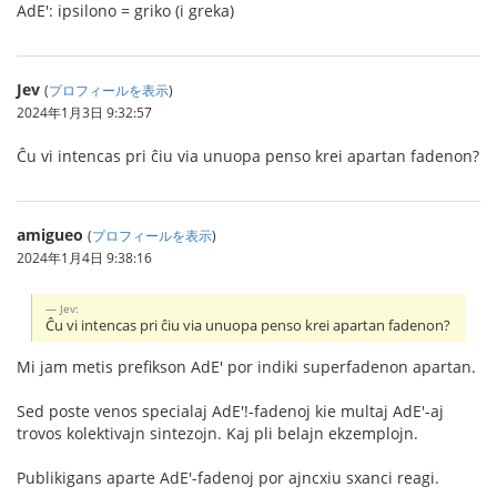
AdE': ipsilono = griko (i greka)
Jev
(
プロフィールを表示
)
2024年1月3日 9:32:57
Ĉu vi intencas pri ĉiu via unuopa penso krei apartan fadenon?
amigueo
(
プロフィールを表示
)
2024年1月4日 9:38:16
Jev:
Ĉu vi intencas pri ĉiu via unuopa penso krei apartan fadenon?
Mi jam metis prefikson AdE' por indiki superfadenon apartan.
Sed poste venos specialaj AdE'!-fadenoj kie multaj AdE'-aj
trovos kolektivajn sintezojn. Kaj pli belajn ekzemplojn.
Publikigans aparte AdE'-fadenoj por ajncxiu sxanci reagi.