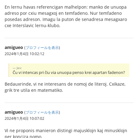
En lernu havas referencigan malhelpon: manko de unuopa
adreso por cxiu mesagxoj en temfadeno. Nur temfadeno
posedas adreson. Imagu la puton de senadresa mesagxaro
cxe Interslavic lernu-klubo.
amigueo
(
プロフィールを表示
)
2024年1月4日 10:02:12
Jev:
Ĉu vi intencas pri ĉiu via unuopa penso krei apartan fadenon?
Bedauxrinde, vi ne interesans de nomoj de literoj. Cxikaze,
grik tre utila en matematiko.
amigueo
(
プロフィールを表示
)
2024年1月4日 10:07:02
Vi ne proponis manieron distingi majusklojn kaj minusklojn
per konciza nomo.