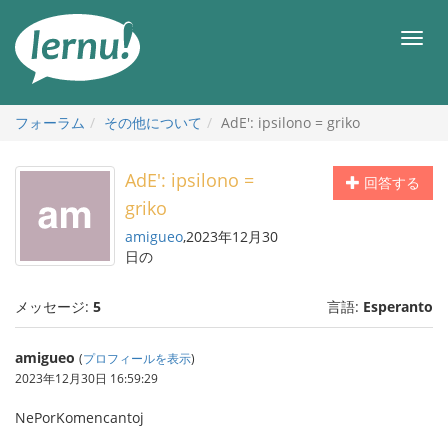
目
次
メ
へ
ニ
ュ
ー
フォーラム
その他について
AdE': ipsilono = griko
AdE': ipsilono =
回答する
griko
amigueo
,2023年12月30
日の
メッセージ:
5
言語:
Esperanto
amigueo
(
プロフィールを表示
)
2023年12月30日 16:59:29
NePorKomencantoj