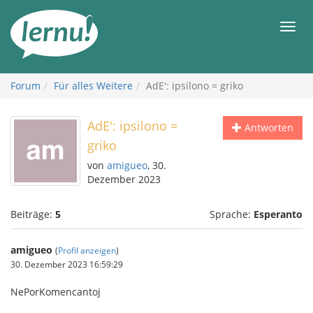
Zum
Inhalt
Men
Forum
Für alles Weitere
AdE': ipsilono = griko
AdE': ipsilono =
Antworten
griko
von
amigueo
, 30.
Dezember 2023
Beiträge:
5
Sprache:
Esperanto
amigueo
(
Profil anzeigen
)
30. Dezember 2023 16:59:29
NePorKomencantoj