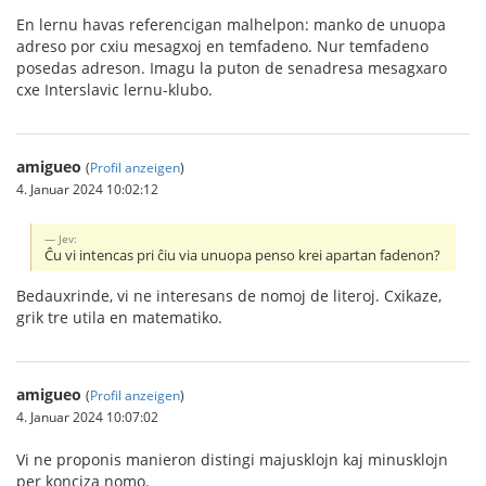
En lernu havas referencigan malhelpon: manko de unuopa
adreso por cxiu mesagxoj en temfadeno. Nur temfadeno
posedas adreson. Imagu la puton de senadresa mesagxaro
cxe Interslavic lernu-klubo.
amigueo
(
Profil anzeigen
)
4. Januar 2024 10:02:12
Jev:
Ĉu vi intencas pri ĉiu via unuopa penso krei apartan fadenon?
Bedauxrinde, vi ne interesans de nomoj de literoj. Cxikaze,
grik tre utila en matematiko.
amigueo
(
Profil anzeigen
)
4. Januar 2024 10:07:02
Vi ne proponis manieron distingi majusklojn kaj minusklojn
per konciza nomo.