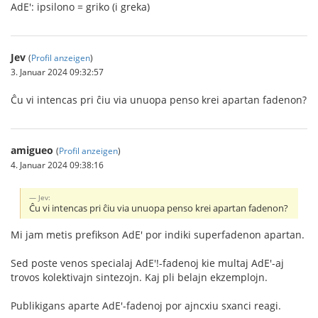
AdE': ipsilono = griko (i greka)
Jev
(
Profil anzeigen
)
3. Januar 2024 09:32:57
Ĉu vi intencas pri ĉiu via unuopa penso krei apartan fadenon?
amigueo
(
Profil anzeigen
)
4. Januar 2024 09:38:16
Jev:
Ĉu vi intencas pri ĉiu via unuopa penso krei apartan fadenon?
Mi jam metis prefikson AdE' por indiki superfadenon apartan.
Sed poste venos specialaj AdE'!-fadenoj kie multaj AdE'-aj
trovos kolektivajn sintezojn. Kaj pli belajn ekzemplojn.
Publikigans aparte AdE'-fadenoj por ajncxiu sxanci reagi.