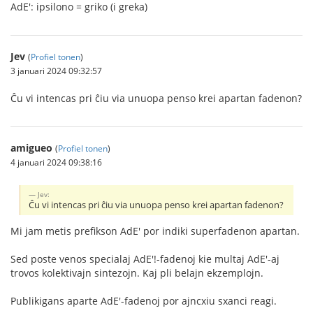
AdE': ipsilono = griko (i greka)
Jev
(
Profiel tonen
)
3 januari 2024 09:32:57
Ĉu vi intencas pri ĉiu via unuopa penso krei apartan fadenon?
amigueo
(
Profiel tonen
)
4 januari 2024 09:38:16
Jev:
Ĉu vi intencas pri ĉiu via unuopa penso krei apartan fadenon?
Mi jam metis prefikson AdE' por indiki superfadenon apartan.
Sed poste venos specialaj AdE'!-fadenoj kie multaj AdE'-aj
trovos kolektivajn sintezojn. Kaj pli belajn ekzemplojn.
Publikigans aparte AdE'-fadenoj por ajncxiu sxanci reagi.