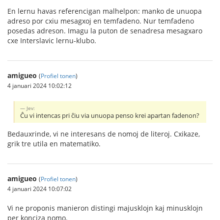
En lernu havas referencigan malhelpon: manko de unuopa
adreso por cxiu mesagxoj en temfadeno. Nur temfadeno
posedas adreson. Imagu la puton de senadresa mesagxaro
cxe Interslavic lernu-klubo.
amigueo
(
Profiel tonen
)
4 januari 2024 10:02:12
Jev:
Ĉu vi intencas pri ĉiu via unuopa penso krei apartan fadenon?
Bedauxrinde, vi ne interesans de nomoj de literoj. Cxikaze,
grik tre utila en matematiko.
amigueo
(
Profiel tonen
)
4 januari 2024 10:07:02
Vi ne proponis manieron distingi majusklojn kaj minusklojn
per konciza nomo.