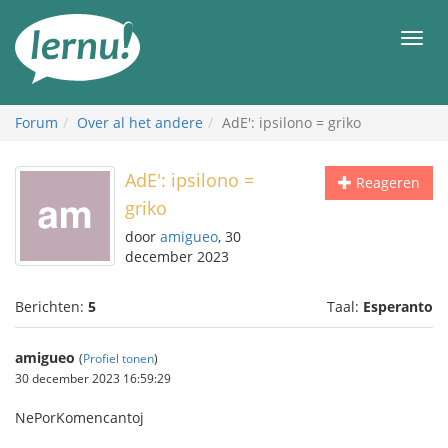
Naar
de
Men
inhoud
Forum
Over al het andere
AdE': ipsilono = griko
AdE': ipsilono =
Reageren
griko
door
amigueo
, 30
december 2023
Berichten:
5
Taal:
Esperanto
amigueo
(
Profiel tonen
)
30 december 2023 16:59:29
NePorKomencantoj