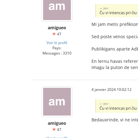
Jev:
Ĉu vi intencas pri ĉ
Mi jam metis prefikso
amigueo
47
Sed poste venos special
Voir le profil
Pays:
Publikigans aparte AdE
Messages : 3310
En lernu havas refer
Imagu la puton de sen
4 janvier 2024 10:02:12
Jev:
Ĉu vi intencas pri ĉ
Bedauxrinde, vi ne int
amigueo
47
Voir le profil