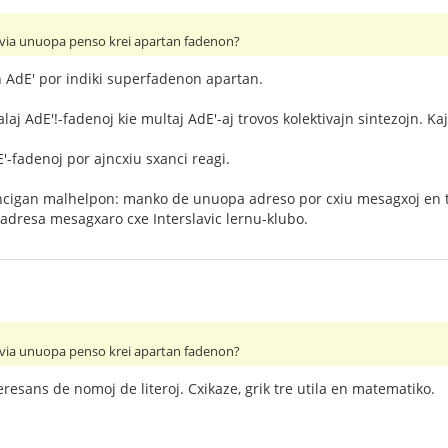
iu via unuopa penso krei apartan fadenon?
n AdE' por indiki superfadenon apartan.
aj AdE'!-fadenoj kie multaj AdE'-aj trovos kolektivajn sintezojn. Ka
'-fadenoj por ajncxiu sxanci reagi.
encigan malhelpon: manko de unuopa adreso por cxiu mesagxoj en
adresa mesagxaro cxe Interslavic lernu-klubo.
iu via unuopa penso krei apartan fadenon?
eresans de nomoj de literoj. Cxikaze, grik tre utila en matematiko.