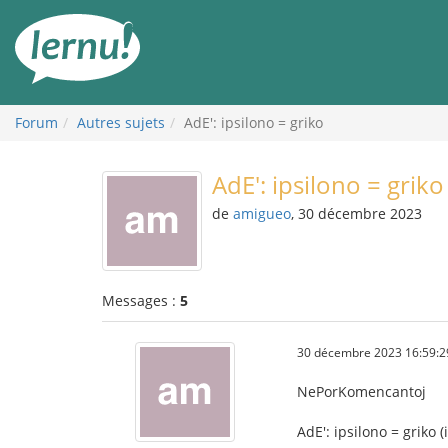
Aller
au
contenu
Forum
Autres sujets
AdE': ipsilono = griko
AdE': ipsilono = griko
de
amigueo
, 30 décembre 2023
Messages :
5
30 décembre 2023 16:59:2
NePorKomencantoj
AdE': ipsilono = griko (