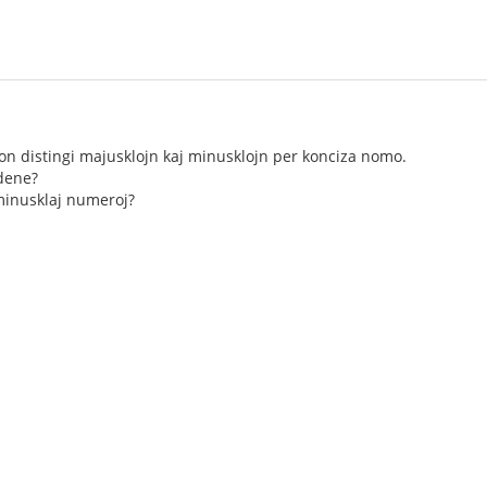
on distingi majusklojn kaj minusklojn per konciza nomo.
adene?
 minusklaj numeroj?