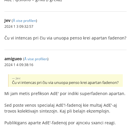
Jev
(
Å vise profilen
)
2024 1 3 09:32:57
Ĉu vi intencas pri ĉiu via unuopa penso krei apartan fadenon?
amigueo
(
Å vise profilen
)
2024 1 4 09:38:16
Jev:
Ĉu vi intencas pri ĉiu via unuopa penso krei apartan fadenon?
Mi jam metis prefikson AdE' por indiki superfadenon apartan.
Sed poste venos specialaj AdE'!-fadenoj kie multaj AdE'-aj
trovos kolektivajn sintezojn. Kaj pli belajn ekzemplojn.
Publikigans aparte AdE'-fadenoj por ajncxiu sxanci reagi.