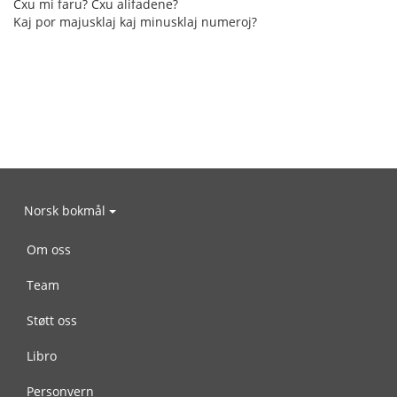
Cxu mi faru? Cxu alifadene?
Kaj por majusklaj kaj minusklaj numeroj?
Norsk bokmål
Om oss
Team
Støtt oss
Libro
Personvern