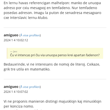
En lernu havas referencigan malhelpon: manko de unuopa
adreso por cxiu mesagxoj en temfadeno. Nur temfadeno
posedas adreson. Imagu la puton de senadresa mesagxaro
cxe Interslavic lernu-klubo.
amigueo
(
Å vise profilen
)
2024 1 4 10:02:12
Jev:
Ĉu vi intencas pri ĉiu via unuopa penso krei apartan fadenon?
Bedauxrinde, vi ne interesans de nomoj de literoj. Cxikaze,
grik tre utila en matematiko.
amigueo
(
Å vise profilen
)
2024 1 4 10:07:02
Vi ne proponis manieron distingi majusklojn kaj minusklojn
per konciza nomo.