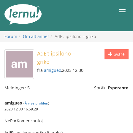
Til
innholdet
Meny
Forum
Om alt annet
AdE': ipsilono = griko
AdE': ipsilono =
Svare
griko
fra
amigueo
,2023 12 30
Meldinger:
5
Språk:
Esperanto
amigueo
(
Å vise profilen
)
2023 12 30 16:59:29
NePorKomencantoj
AdE': ipsilono = griko (i greka)