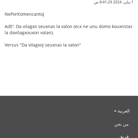
1 يناير، 2024 8:41:29 ص
NePorKomencantoj
AdE': Da vilagxo seuxnas la valon (ecx ne unu domo kouxnstas
la davilagxouxon valan).
Versus "Da vilagxoj seuxnas la valon"
العربية
من نحن
فريق