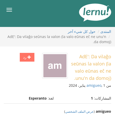
لى
لمحتويات
قائمة
طعام
المنتدى
حول كل شيء آخر
AdE': Da vilaĝo seŭnas la valon (la valo eŭnas eĉ ne unu'n
da domoj).
AdE': Da vilaĝo
رد
seŭnas la valon (la
valo eŭnas eĉ ne
unu'n da domoj).
من
, 1 يناير، 2024
amigueo
المشاركات:
1
لغة:
Esperanto
amigueo
(
عرض الملف الشخصي
)