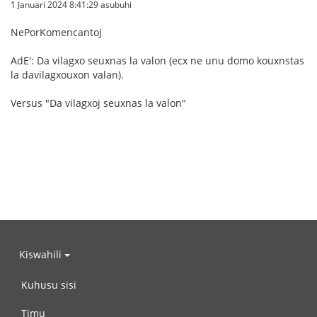
1 Januari 2024 8:41:29 asubuhi
NePorKomencantoj
AdE': Da vilagxo seuxnas la valon (ecx ne unu domo kouxnstas
la davilagxouxon valan).
Versus "Da vilagxoj seuxnas la valon"
Kiswahili
Kuhusu sisi
Timu