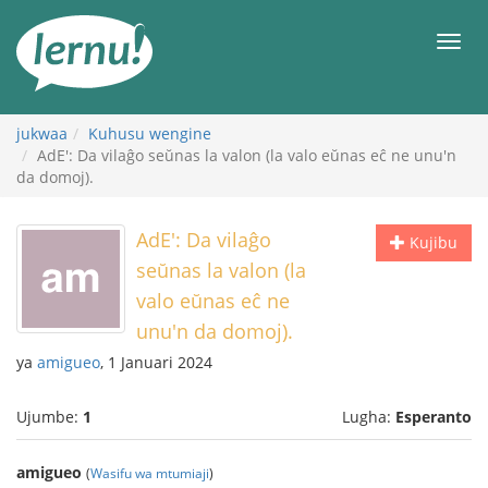
Kwa
maudhui
orod
jukwaa
Kuhusu wengine
AdE': Da vilaĝo seŭnas la valon (la valo eŭnas eĉ ne unu'n
da domoj).
AdE': Da vilaĝo
Kujibu
seŭnas la valon (la
valo eŭnas eĉ ne
unu'n da domoj).
ya
amigueo
, 1 Januari 2024
Ujumbe:
1
Lugha:
Esperanto
amigueo
(
Wasifu wa mtumiaji
)