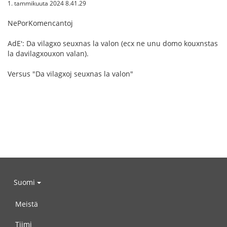
1. tammikuuta 2024 8.41.29
NePorKomencantoj
AdE': Da vilagxo seuxnas la valon (ecx ne unu domo kouxnstas
la davilagxouxon valan).
Versus "Da vilagxoj seuxnas la valon"
Suomi
Meistä
Tiimi