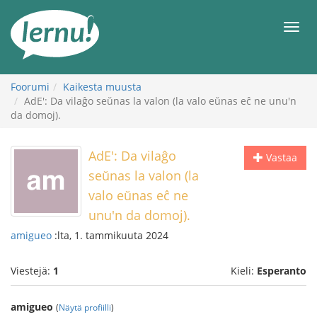
Tästä
sisältöön
Men
Foorumi
Kaikesta muusta
AdE': Da vilaĝo seŭnas la valon (la valo eŭnas eĉ ne unu'n
da domoj).
AdE': Da vilaĝo
Vastaa
seŭnas la valon (la
valo eŭnas eĉ ne
unu'n da domoj).
amigueo
:lta, 1. tammikuuta 2024
Viestejä:
1
Kieli:
Esperanto
amigueo
(
Näytä profiilli
)