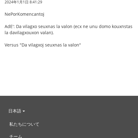
2024年1月1日 8:41:29
NePorKomencantoj
AdE': Da vilagxo seuxnas la valon (ecx ne unu domo kouxnstas
la davilagxouxon valan).
Versus "Da vilagxoj seuxnas la valon"
日本語
私たちについて
チーム