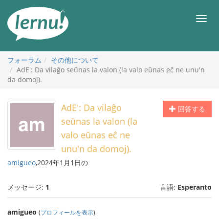
目
次
メ
へ
ニ
ュ
ー
フォーラム
その他について
AdE': Da vilaĝo seŭnas la valon (la valo eŭnas eĉ ne unu'n
da domoj).
AdE': Da vilaĝo
回答する
seŭnas la valon (la
valo eŭnas eĉ ne
unu'n da domoj).
amigueo
,2024年1月1日の
メッセージ:
1
言語:
Esperanto
amigueo
(
プロフィールを表示
)