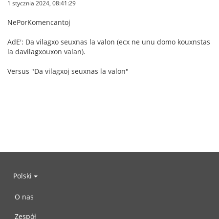
1 stycznia 2024, 08:41:29
NePorKomencantoj
AdE': Da vilagxo seuxnas la valon (ecx ne unu domo kouxnstas
la davilagxouxon valan).
Versus "Da vilagxoj seuxnas la valon"
Polski
O nas
Zespół