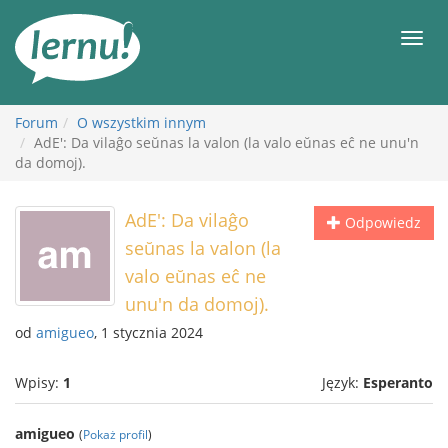
Więcej
Men
Forum
O wszystkim innym
AdE': Da vilaĝo seŭnas la valon (la valo eŭnas eĉ ne unu'n
da domoj).
AdE': Da vilaĝo
Odpowiedz
seŭnas la valon (la
valo eŭnas eĉ ne
unu'n da domoj).
od
amigueo
, 1 stycznia 2024
Wpisy:
1
Język:
Esperanto
amigueo
(
Pokaż profil
)