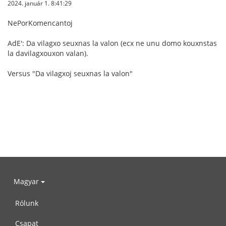
2024. január 1. 8:41:29
NePorKomencantoj
AdE': Da vilagxo seuxnas la valon (ecx ne unu domo kouxnstas
la davilagxouxon valan).
Versus "Da vilagxoj seuxnas la valon"
Magyar
Rólunk
Csapat