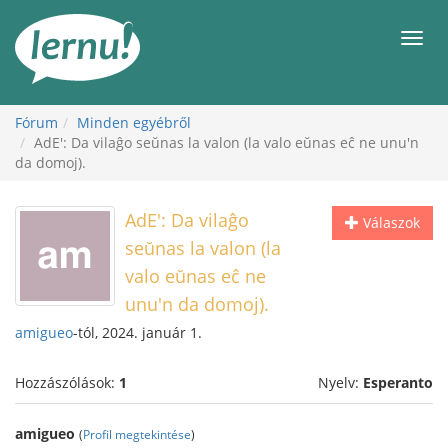
Tartalom
Men
Fórum
Minden egyébről
AdE': Da vilaĝo seŭnas la valon (la valo eŭnas eĉ ne unu'n
da domoj).
AdE': Da vilaĝo
Válaszok
seŭnas la valon (la
valo eŭnas eĉ ne
unu'n da domoj).
amigueo
-tól, 2024. január 1.
Hozzászólások:
1
Nyelv:
Esperanto
amigueo
(
Profil megtekintése
)