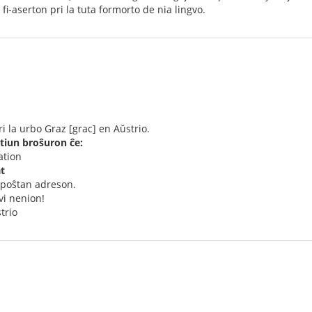
 fi-aserton pri la tuta formorto de nia lingvo.
i la urbo Graz [grac] en Aŭstrio.
iun broŝuron ĉe:
ation
t
 poŝtan adreson.
vi nenion!
trio