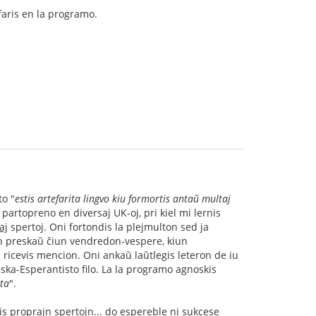
 faris en la programo.
to "
estis artefarita lingvo kiu formortis antaŭ multaj
 partopreno en diversaj UK-oj, pri kiel mi lernis
aj
spertoj. Oni fortondis la plejmulton sed ja
on preskaŭ ĉiun vendredon-vespere, kiun
 ricevis mencion. Oni ankaŭ laŭtlegis leteron de iu
aska-Esperantisto filo. La la programo agnoskis
ta
".
is proprajn spertojn... do espereble ni sukcese