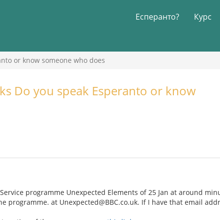
Есперанто?
Курс
ranto or know someone who does
sks Do you speak Esperanto or know
Service programme Unexpected Elements of 25 Jan at around minut
the programme. at Unexpected@BBC.co.uk. If I have that email add