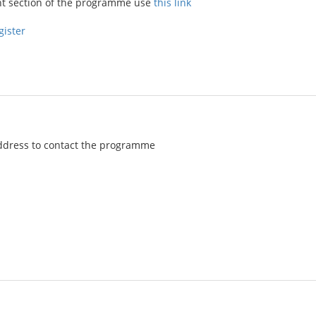
ant section of the programme use
this link
gister
address to contact the programme