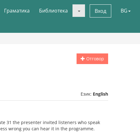
Граматика
Библиотека
BG
Вход
Отговор
Език:
English
e 31 the presenter invited listeners who speak
ress wrong you can hear it in the programme.