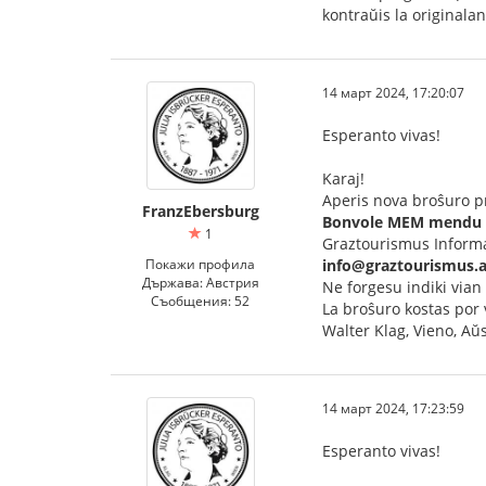
kontraŭis la originalan
14 март 2024, 17:20:07
Esperanto vivas!
Karaj!
Aperis nova broŝuro pr
FranzEbersburg
Bonvole MEM mendu t
1
Graztourismus Inform
Покажи профила
info@graztourismus.a
Държава: Австрия
Ne forgesu indiki vian
Съобщения: 52
La broŝuro kostas por 
Walter Klag, Vieno, Aŭs
14 март 2024, 17:23:59
Esperanto vivas!