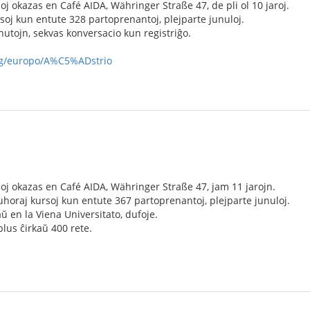
j okazas en Café AIDA, Währinger Straße 47, de pli ol 10 jaroj.
soj kun entute 328 partoprenantoj, plejparte junuloj.
utojn, sekvas konversacio kun registriĝo.
org/europo/A%C5%ADstrio
j okazas en Café AIDA, Währinger Straße 47, jam 11 jarojn.
horaj kursoj kun entute 367 partoprenantoj, plejparte junuloj.
ŭ en la Viena Universitato, dufoje.
lus ĉirkaŭ 400 rete.