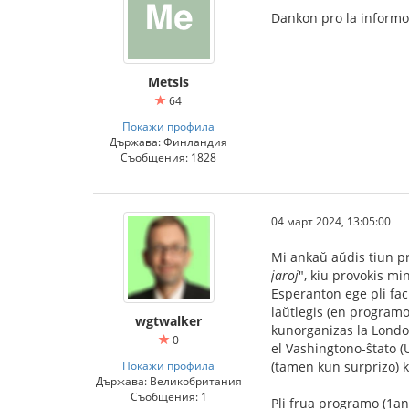
Dankon pro la informo. 
Metsis
64
Покажи профила
Държава: Финландия
Съобщения: 1828
04 март 2024, 13:05:00
Mi ankaŭ aŭdis tiun pr
jaroj
", kiu provokis mi
Esperanton ege pli facil
laŭtlegis (en program
wgtwalker
kunorganizas la London
0
el Vashingtono-ŝtato (U
Покажи профила
(tamen kun surprizo) k
Държава: Великобритания
Съобщения: 1
Pli frua programo (1an