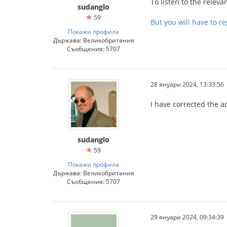
To listen to the relev
sudanglo
59
But you will have to re
Покажи профила
Държава: Великобритания
Съобщения: 5707
28 януари 2024, 13:33:56
I have corrected the 
sudanglo
59
Покажи профила
Държава: Великобритания
Съобщения: 5707
29 януари 2024, 09:34:39