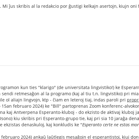
Mi ĵus skribis al la redakcio por ĝustigi kelkajn asertojn, kiujn oni
ogramon kun ties "klarigo" (de universitata lingvistiko!) ke Esperan
n sendi retmesaĝon al la programo (kaj al tiu t.n. lingvistiko) pri mia
e ol aliajn lingvojn, ktp - ĉiam en leteroj tiaj, indas paroli pri
propr
o 15an februaro 2024) ke "Bill" partoprenas Zoom konferenc-alvok
a kaj Antverpena Esperanto-kluboj - do ekzisto de aktivaj kluboj ja
sono) kiu skribis pri Esperanto-grupo tie, kaj pri sia 10 jaraĝa den
e ekzistas denaskuloj, kaj konkludis ke "
Esperanto certe ne estas mor
 februaro 2024) ankaŭ laŭtlegis mesaĝojn el esperantistoj, kiuj don