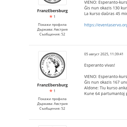
VIENO: Esperanto-kurso
Ĝis nun okazis 130 kur
FranzEbersburg
La kurso daŭras 45 min
1
Покажи профила
https://eventaservo.
Държава: Австрия
Съобщения: 52
05 август 2025, 11:39:41
Esperanto vivas!
VIENO: Esperanto-kurso
Ĝis nun okazis 167 unu
FranzEbersburg
Aldone: Tiu kurso anka
1
Kune 64 partumantoj p
Покажи профила
Държава: Австрия
Съобщения: 52