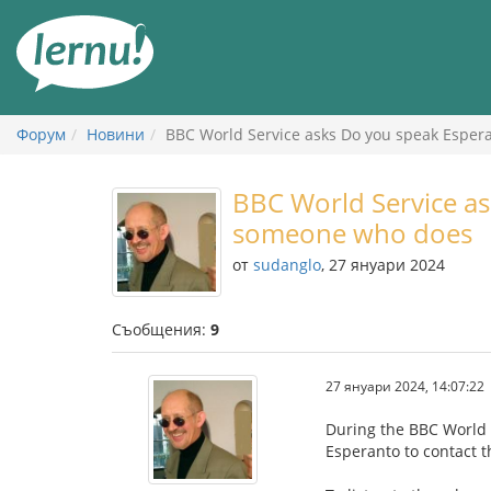
Към
съдържанието
Форум
Новини
BBC World Service asks Do you speak Espe
BBC World Service a
someone who does
от
sudanglo
, 27 януари 2024
Съобщения:
9
27 януари 2024, 14:07:22
During the BBC World 
Esperanto to contact 