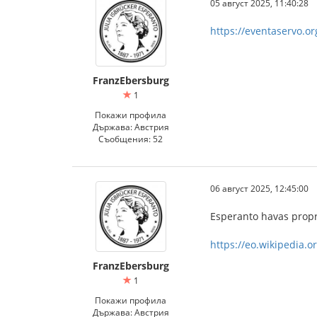
05 август 2025, 11:40:28
https://eventaservo.
FranzEbersburg
1
Покажи профила
Държава: Австрия
Съобщения: 52
06 август 2025, 12:45:00
Esperanto havas prop
https://eo.wikipedia.o
FranzEbersburg
1
Покажи профила
Държава: Австрия