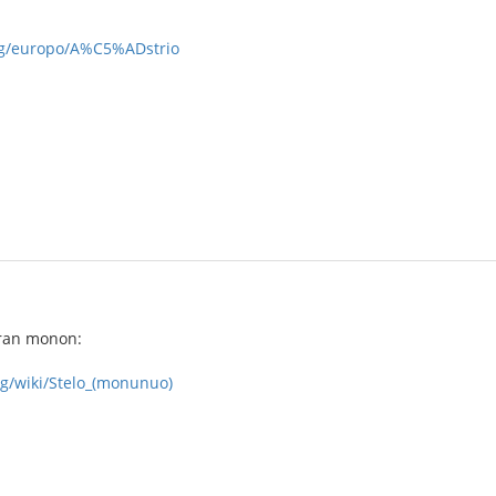
org/europo/A%C5%ADstrio
ran monon:
rg/wiki/Stelo_(monunuo)