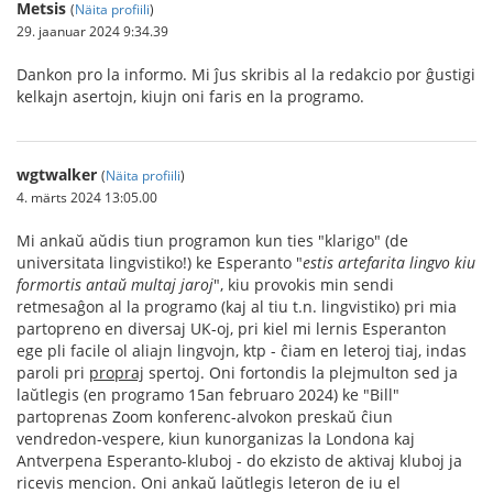
Metsis
(
Näita profiili
)
29. jaanuar 2024 9:34.39
Dankon pro la informo. Mi ĵus skribis al la redakcio por ĝustigi
kelkajn asertojn, kiujn oni faris en la programo.
wgtwalker
(
Näita profiili
)
4. märts 2024 13:05.00
Mi ankaŭ aŭdis tiun programon kun ties "klarigo" (de
universitata lingvistiko!) ke Esperanto "
estis artefarita lingvo kiu
formortis antaŭ multaj jaroj
", kiu provokis min sendi
retmesaĝon al la programo (kaj al tiu t.n. lingvistiko) pri mia
partopreno en diversaj UK-oj, pri kiel mi lernis Esperanton
ege pli facile ol aliajn lingvojn, ktp - ĉiam en leteroj tiaj, indas
paroli pri
propraj
spertoj. Oni fortondis la plejmulton sed ja
laŭtlegis (en programo 15an februaro 2024) ke "Bill"
partoprenas Zoom konferenc-alvokon preskaŭ ĉiun
vendredon-vespere, kiun kunorganizas la Londona kaj
Antverpena Esperanto-kluboj - do ekzisto de aktivaj kluboj ja
ricevis mencion. Oni ankaŭ laŭtlegis leteron de iu el