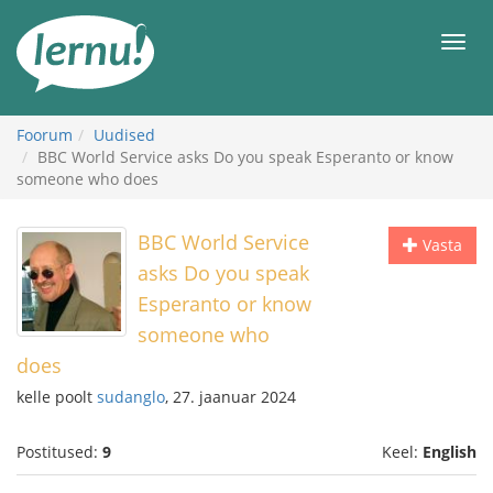
Sisu
juurde
Men
Foorum
Uudised
BBC World Service asks Do you speak Esperanto or know
someone who does
BBC World Service
Vasta
asks Do you speak
Esperanto or know
someone who
does
kelle poolt
sudanglo
, 27. jaanuar 2024
Postitused:
9
Keel:
English