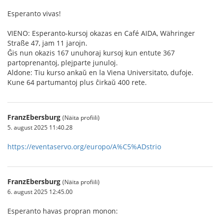
Esperanto vivas!
VIENO: Esperanto-kursoj okazas en Café AIDA, Währinger
Straße 47, jam 11 jarojn.
Ĝis nun okazis 167 unuhoraj kursoj kun entute 367
partoprenantoj, plejparte junuloj.
Aldone: Tiu kurso ankaŭ en la Viena Universitato, dufoje.
Kune 64 partumantoj plus ĉirkaŭ 400 rete.
FranzEbersburg
(Näita profiili)
5. august 2025 11:40.28
https://eventaservo.org/europo/A%C5%ADstrio
FranzEbersburg
(Näita profiili)
6. august 2025 12:45.00
Esperanto havas propran monon: