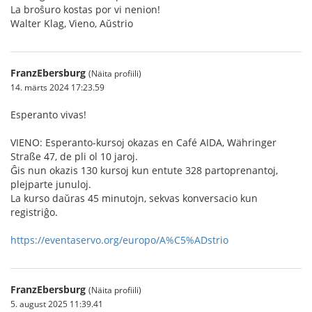
La broŝuro kostas por vi nenion!
Walter Klag, Vieno, Aŭstrio
FranzEbersburg
(Näita profiili)
14. märts 2024 17:23.59
Esperanto vivas!
VIENO: Esperanto-kursoj okazas en Café AIDA, Währinger
Straße 47, de pli ol 10 jaroj.
Ĝis nun okazis 130 kursoj kun entute 328 partoprenantoj,
plejparte junuloj.
La kurso daŭras 45 minutojn, sekvas konversacio kun
registriĝo.
https://eventaservo.org/europo/A%C5%ADstrio
FranzEbersburg
(Näita profiili)
5. august 2025 11:39.41