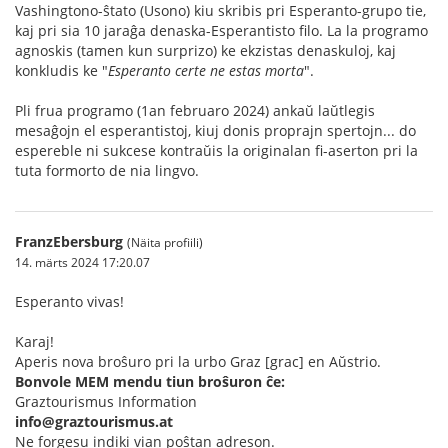
Vashingtono-ŝtato (Usono) kiu skribis pri Esperanto-grupo tie,
kaj pri sia 10 jaraĝa denaska-Esperantisto filo. La la programo
agnoskis (tamen kun surprizo) ke ekzistas denaskuloj, kaj
konkludis ke "
Esperanto certe ne estas morta
".
Pli frua programo (1an februaro 2024) ankaŭ laŭtlegis
mesaĝojn el esperantistoj, kiuj donis proprajn spertojn... do
espereble ni sukcese kontraŭis la originalan fi-aserton pri la
tuta formorto de nia lingvo.
FranzEbersburg
(Näita profiili)
14. märts 2024 17:20.07
Esperanto vivas!
Karaj!
Aperis nova broŝuro pri la urbo Graz [grac] en Aŭstrio.
Bonvole MEM mendu tiun broŝuron ĉe:
Graztourismus Information
info@graztourismus.at
Ne forgesu indiki vian poŝtan adreson.