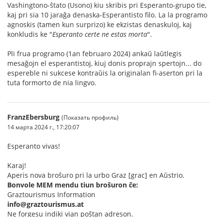
Vashingtono-ŝtato (Usono) kiu skribis pri Esperanto-grupo tie,
kaj pri sia 10 jaraĝa denaska-Esperantisto filo. La la programo
agnoskis (tamen kun surprizo) ke ekzistas denaskuloj, kaj
konkludis ke "
Esperanto certe ne estas morta
".
Pli frua programo (1an februaro 2024) ankaŭ laŭtlegis
mesaĝojn el esperantistoj, kiuj donis proprajn spertojn... do
espereble ni sukcese kontraŭis la originalan fi-aserton pri la
tuta formorto de nia lingvo.
FranzEbersburg
(Показать профиль)
14 марта 2024 г., 17:20:07
Esperanto vivas!
Karaj!
Aperis nova broŝuro pri la urbo Graz [grac] en Aŭstrio.
Bonvole MEM mendu tiun broŝuron ĉe:
Graztourismus Information
info@graztourismus.at
Ne forgesu indiki vian poŝtan adreson.