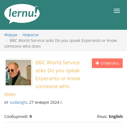
К
содержанию
Мен
Форум
Новости
BBC World Service asks Do you speak Esperanto or know
someone who does
BBC World Service
Ответить
asks Do you speak
Esperanto or know
someone who
does
от
sudanglo
, 27 января 2024 г.
Сообщений:
9
Язык:
English