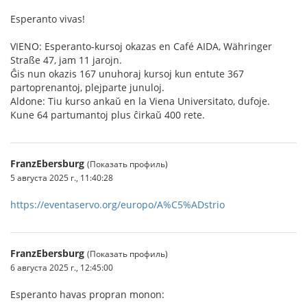
Esperanto vivas!
VIENO: Esperanto-kursoj okazas en Café AIDA, Währinger
Straße 47, jam 11 jarojn.
Ĝis nun okazis 167 unuhoraj kursoj kun entute 367
partoprenantoj, plejparte junuloj.
Aldone: Tiu kurso ankaŭ en la Viena Universitato, dufoje.
Kune 64 partumantoj plus ĉirkaŭ 400 rete.
FranzEbersburg
(Показать профиль)
5 августа 2025 г., 11:40:28
https://eventaservo.org/europo/A%C5%ADstrio
FranzEbersburg
(Показать профиль)
6 августа 2025 г., 12:45:00
Esperanto havas propran monon: