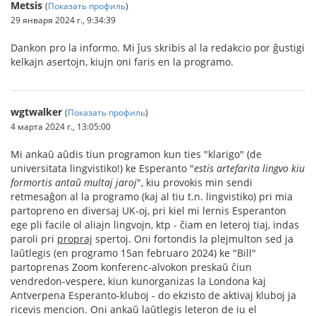
Metsis
(
Показать профиль
)
29 января 2024 г., 9:34:39
Dankon pro la informo. Mi ĵus skribis al la redakcio por ĝustigi
kelkajn asertojn, kiujn oni faris en la programo.
wgtwalker
(
Показать профиль
)
4 марта 2024 г., 13:05:00
Mi ankaŭ aŭdis tiun programon kun ties "klarigo" (de
universitata lingvistiko!) ke Esperanto "
estis artefarita lingvo kiu
formortis antaŭ multaj jaroj
", kiu provokis min sendi
retmesaĝon al la programo (kaj al tiu t.n. lingvistiko) pri mia
partopreno en diversaj UK-oj, pri kiel mi lernis Esperanton
ege pli facile ol aliajn lingvojn, ktp - ĉiam en leteroj tiaj, indas
paroli pri
propraj
spertoj. Oni fortondis la plejmulton sed ja
laŭtlegis (en programo 15an februaro 2024) ke "Bill"
partoprenas Zoom konferenc-alvokon preskaŭ ĉiun
vendredon-vespere, kiun kunorganizas la Londona kaj
Antverpena Esperanto-kluboj - do ekzisto de aktivaj kluboj ja
ricevis mencion. Oni ankaŭ laŭtlegis leteron de iu el