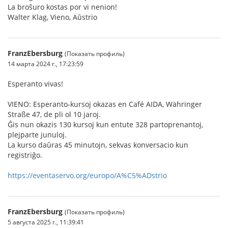
La broŝuro kostas por vi nenion!
Walter Klag, Vieno, Aŭstrio
FranzEbersburg
(Показать профиль)
14 марта 2024 г., 17:23:59
Esperanto vivas!
VIENO: Esperanto-kursoj okazas en Café AIDA, Währinger
Straße 47, de pli ol 10 jaroj.
Ĝis nun okazis 130 kursoj kun entute 328 partoprenantoj,
plejparte junuloj.
La kurso daŭras 45 minutojn, sekvas konversacio kun
registriĝo.
https://eventaservo.org/europo/A%C5%ADstrio
FranzEbersburg
(Показать профиль)
5 августа 2025 г., 11:39:41