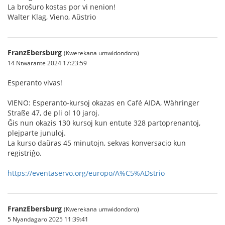
La broŝuro kostas por vi nenion!
Walter Klag, Vieno, Aŭstrio
FranzEbersburg
(Kwerekana umwidondoro)
14 Ntwarante 2024 17:23:59
Esperanto vivas!
VIENO: Esperanto-kursoj okazas en Café AIDA, Währinger
Straße 47, de pli ol 10 jaroj.
Ĝis nun okazis 130 kursoj kun entute 328 partoprenantoj,
plejparte junuloj.
La kurso daŭras 45 minutojn, sekvas konversacio kun
registriĝo.
https://eventaservo.org/europo/A%C5%ADstrio
FranzEbersburg
(Kwerekana umwidondoro)
5 Nyandagaro 2025 11:39:41