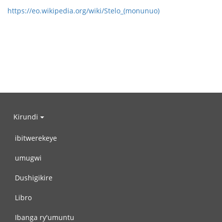
https://eo.wikipedia.org/wiki/Stelo_(monunuo)
Kirundi
ibitwerekeye
umugwi
Dushigikire
Libro
Ibanga ry'umuntu