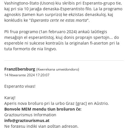
Vashingtono-ŝtato (Usono) kiu skribis pri Esperanto-grupo tie,
kaj pri sia 10 jaraĝa denaska-Esperantisto filo. La la programo
agnoskis (tamen kun surprizo) ke ekzistas denaskuloj, kaj
konkludis ke "
Esperanto certe ne estas morta
".
Pli frua programo (1an februaro 2024) ankaŭ laŭtlegis
mesaĝojn el esperantistoj, kiuj donis proprajn spertojn... do
espereble ni sukcese kontraŭis la originalan fi-aserton pri la
tuta formorto de nia lingvo.
FranzEbersburg
(Kwerekana umwidondoro)
14 Ntwarante 2024 17:20:07
Esperanto vivas!
Karaj!
Aperis nova broŝuro pri la urbo Graz [grac] en Aŭstrio.
Bonvole MEM mendu tiun broŝuron ĉe:
Graztourismus Information
info@graztourismus.at
Ne forgesu indiki vian poŝtan adreson.