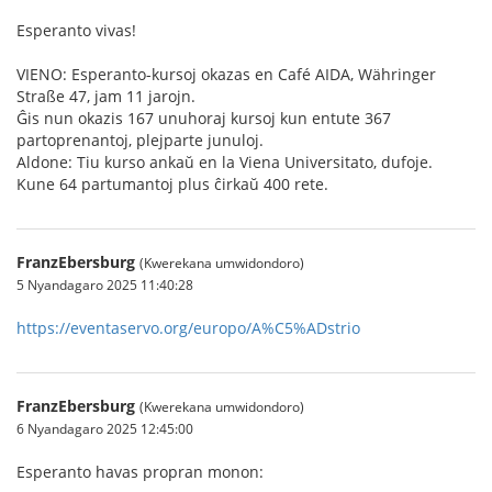
Esperanto vivas!
VIENO: Esperanto-kursoj okazas en Café AIDA, Währinger
Straße 47, jam 11 jarojn.
Ĝis nun okazis 167 unuhoraj kursoj kun entute 367
partoprenantoj, plejparte junuloj.
Aldone: Tiu kurso ankaŭ en la Viena Universitato, dufoje.
Kune 64 partumantoj plus ĉirkaŭ 400 rete.
FranzEbersburg
(Kwerekana umwidondoro)
5 Nyandagaro 2025 11:40:28
https://eventaservo.org/europo/A%C5%ADstrio
FranzEbersburg
(Kwerekana umwidondoro)
6 Nyandagaro 2025 12:45:00
Esperanto havas propran monon: