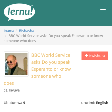
Ku
rupapuro
Urut
rw'ibirimwo
Inama
Bishasha
BBC World Service asks Do you speak Esperanto or know
someone who does
BBC World Service
Kwishura
asks Do you speak
Esperanto or know
someone who
does
ca, kivuye
Ubutumwa
9
ururimi:
English