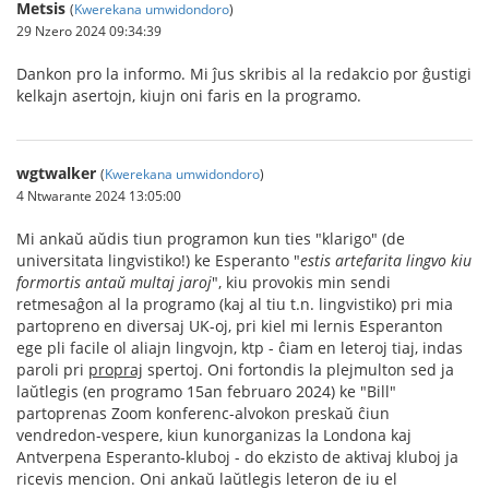
Metsis
(
Kwerekana umwidondoro
)
29 Nzero 2024 09:34:39
Dankon pro la informo. Mi ĵus skribis al la redakcio por ĝustigi
kelkajn asertojn, kiujn oni faris en la programo.
wgtwalker
(
Kwerekana umwidondoro
)
4 Ntwarante 2024 13:05:00
Mi ankaŭ aŭdis tiun programon kun ties "klarigo" (de
universitata lingvistiko!) ke Esperanto "
estis artefarita lingvo kiu
formortis antaŭ multaj jaroj
", kiu provokis min sendi
retmesaĝon al la programo (kaj al tiu t.n. lingvistiko) pri mia
partopreno en diversaj UK-oj, pri kiel mi lernis Esperanton
ege pli facile ol aliajn lingvojn, ktp - ĉiam en leteroj tiaj, indas
paroli pri
propraj
spertoj. Oni fortondis la plejmulton sed ja
laŭtlegis (en programo 15an februaro 2024) ke "Bill"
partoprenas Zoom konferenc-alvokon preskaŭ ĉiun
vendredon-vespere, kiun kunorganizas la Londona kaj
Antverpena Esperanto-kluboj - do ekzisto de aktivaj kluboj ja
ricevis mencion. Oni ankaŭ laŭtlegis leteron de iu el