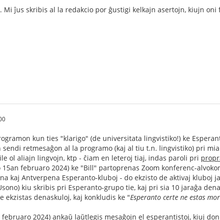
Mi ĵus skribis al la redakcio por ĝustigi kelkajn asertojn, kiujn oni
00
ogramon kun ties "klarigo" (de universitata lingvistiko!) ke Esperan
n sendi retmesaĝon al la programo (kaj al tiu t.n. lingvistiko) pri mia
e ol aliajn lingvojn, ktp - ĉiam en leteroj tiaj, indas paroli pri
propr
o 15an februaro 2024) ke "Bill" partoprenas Zoom konferenc-alvok
a kaj Antverpena Esperanto-kluboj - do ekzisto de aktivaj kluboj ja
sono) kiu skribis pri Esperanto-grupo tie, kaj pri sia 10 jaraĝa den
e ekzistas denaskuloj, kaj konkludis ke "
Esperanto certe ne estas mor
 februaro 2024) ankaŭ laŭtlegis mesaĝojn el esperantistoj, kiuj don