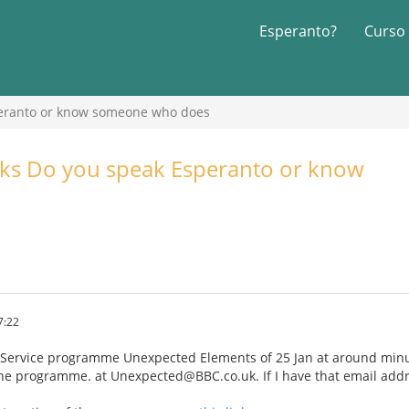
Esperanto?
Curso
peranto or know someone who does
sks Do you speak Esperanto or know
7:22
Service programme Unexpected Elements of 25 Jan at around minut
the programme. at Unexpected@BBC.co.uk. If I have that email add