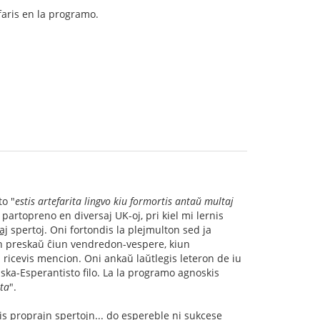
 faris en la programo.
to "
estis artefarita lingvo kiu formortis antaŭ multaj
 partopreno en diversaj UK-oj, pri kiel mi lernis
aj
spertoj. Oni fortondis la plejmulton sed ja
on preskaŭ ĉiun vendredon-vespere, kiun
 ricevis mencion. Oni ankaŭ laŭtlegis leteron de iu
aska-Esperantisto filo. La la programo agnoskis
ta
".
is proprajn spertojn... do espereble ni sukcese