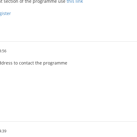
ant section of the programme use
this link
gister
3:56
address to contact the programme
4:39