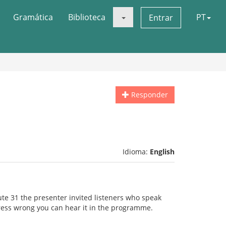
Gramática
Biblioteca
PT
Entrar
Responder
Idioma:
English
e 31 the presenter invited listeners who speak
ress wrong you can hear it in the programme.