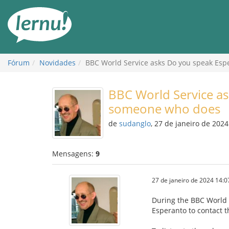
Ir
ao
conteúdo
Fórum
Novidades
BBC World Service asks Do you speak Es
BBC World Service a
someone who does
de
sudanglo
, 27 de janeiro de 2024
Mensagens:
9
27 de janeiro de 2024 14:0
During the BBC World 
Esperanto to contact 