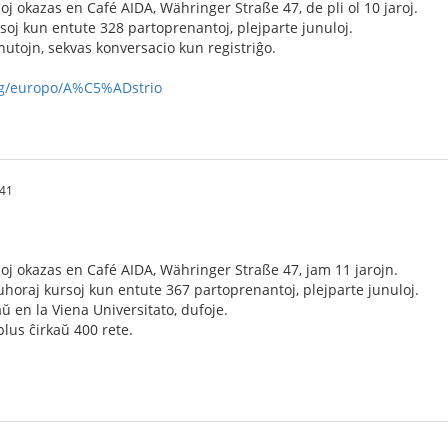
j okazas en Café AIDA, Währinger Straße 47, de pli ol 10 jaroj.
soj kun entute 328 partoprenantoj, plejparte junuloj.
utojn, sekvas konversacio kun registriĝo.
org/europo/A%C5%ADstrio
:41
j okazas en Café AIDA, Währinger Straße 47, jam 11 jarojn.
horaj kursoj kun entute 367 partoprenantoj, plejparte junuloj.
ŭ en la Viena Universitato, dufoje.
lus ĉirkaŭ 400 rete.