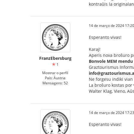
kontraŭis la originalan
14 de março de 2024 17:20
Esperanto vivas!
Karaj!
Aperis nova broŝuro pr
FranzEbersburg
Bonvole MEM mendu t
1
Graztourismus Inform
Mostrar o perfil
info@graztourismus.a
País: Áustria
Ne forgesu indiki vian
Mensagens: 52
La broŝuro kostas por 
Walter Klag, Vieno, Aŭs
14 de março de 2024 17:23
Esperanto vivas!