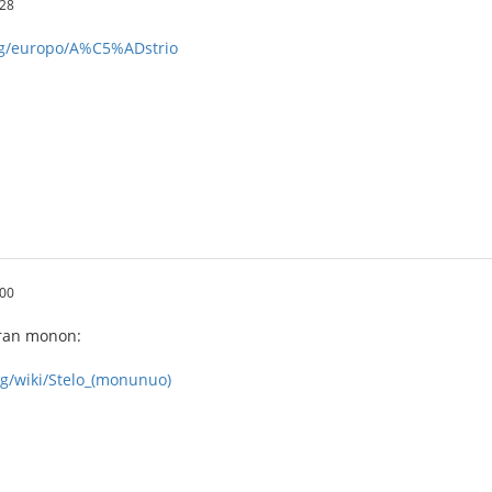
:28
org/europo/A%C5%ADstrio
:00
ran monon:
rg/wiki/Stelo_(monunuo)