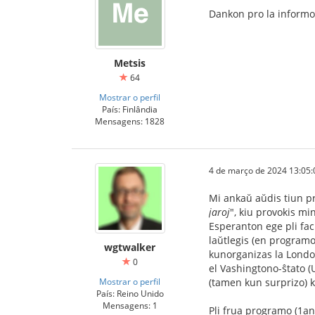
Dankon pro la informo. 
Metsis
64
Mostrar o perfil
País: Finlândia
Mensagens: 1828
4 de março de 2024 13:05:
Mi ankaŭ aŭdis tiun pr
jaroj
", kiu provokis mi
Esperanton ege pli facil
laŭtlegis (en program
wgtwalker
kunorganizas la London
0
el Vashingtono-ŝtato (U
Mostrar o perfil
(tamen kun surprizo) k
País: Reino Unido
Mensagens: 1
Pli frua programo (1an