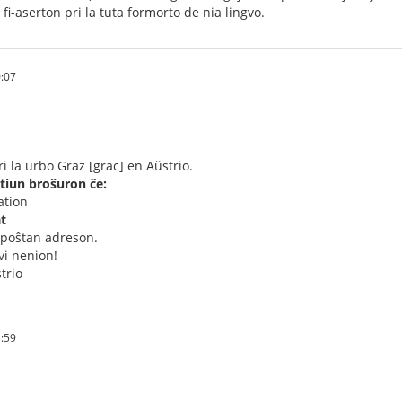
 fi-aserton pri la tuta formorto de nia lingvo.
:07
i la urbo Graz [grac] en Aŭstrio.
iun broŝuron ĉe:
ation
t
 poŝtan adreson.
vi nenion!
trio
:59