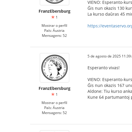
VIENO: Esperanto-kurso
Ĝis nun okazis 130 kur
FranzEbersburg
La kurso daŭras 45 min
1
Mostrar o perfil
https://eventaservo.
País: Áustria
Mensagens: 52
5 de agosto de 2025 11:39
Esperanto vivas!
VIENO: Esperanto-kurso
Ĝis nun okazis 167 unu
FranzEbersburg
Aldone: Tiu kurso anka
1
Kune 64 partumantoj p
Mostrar o perfil
País: Áustria
Mensagens: 52