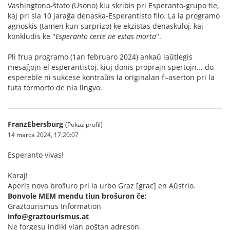
Vashingtono-ŝtato (Usono) kiu skribis pri Esperanto-grupo tie,
kaj pri sia 10 jaraĝa denaska-Esperantisto filo. La la programo
agnoskis (tamen kun surprizo) ke ekzistas denaskuloj, kaj
konkludis ke "
Esperanto certe ne estas morta
".
Pli frua programo (1an februaro 2024) ankaŭ laŭtlegis
mesaĝojn el esperantistoj, kiuj donis proprajn spertojn... do
espereble ni sukcese kontraŭis la originalan fi-aserton pri la
tuta formorto de nia lingvo.
FranzEbersburg
(Pokaż profil)
14 marca 2024, 17:20:07
Esperanto vivas!
Karaj!
Aperis nova broŝuro pri la urbo Graz [grac] en Aŭstrio.
Bonvole MEM mendu tiun broŝuron ĉe:
Graztourismus Information
info@graztourismus.at
Ne forgesu indiki vian poŝtan adreson.