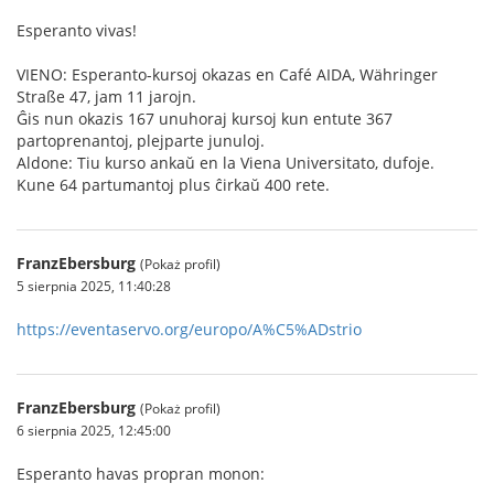
Esperanto vivas!
VIENO: Esperanto-kursoj okazas en Café AIDA, Währinger
Straße 47, jam 11 jarojn.
Ĝis nun okazis 167 unuhoraj kursoj kun entute 367
partoprenantoj, plejparte junuloj.
Aldone: Tiu kurso ankaŭ en la Viena Universitato, dufoje.
Kune 64 partumantoj plus ĉirkaŭ 400 rete.
FranzEbersburg
(Pokaż profil)
5 sierpnia 2025, 11:40:28
https://eventaservo.org/europo/A%C5%ADstrio
FranzEbersburg
(Pokaż profil)
6 sierpnia 2025, 12:45:00
Esperanto havas propran monon: