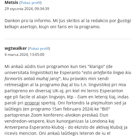
Metsis
(
Pokaż profil
)
29 stycznia 2024, 09:34:39
Dankon pro la informo. Mi ĵus skribis al la redakcio por ĝustigi
kelkajn asertojn, kiujn oni faris en la programo.
wgtwalker
(
Pokaż profil
)
4 marca 2024, 13:05:00
Mi ankaŭ aŭdis tiun programon kun ties "klarigo" (de
universitata lingvistiko!) ke Esperanto "
estis artefarita lingvo kiu
formortis antaŭ multaj jaroj
", kiu provokis min sendi
retmesaĝon al la programo (kaj al tiu t.n. lingvistiko) pri mia
partopreno en diversaj UK-oj, pri kiel mi lernis Esperanton
ege pli facile ol aliajn lingvojn, ktp - ĉiam en leteroj tiaj, indas
paroli pri
propraj
spertoj. Oni fortondis la plejmulton sed ja
laŭtlegis (en programo 15an februaro 2024) ke "Bill"
partoprenas Zoom konferenc-alvokon preskaŭ ĉiun
vendredon-vespere, kiun kunorganizas la Londona kaj
Antverpena Esperanto-kluboj - do ekzisto de aktivaj kluboj ja
ricevis mencion. Oni ankaŭ laŭtlegis leteron de iu el