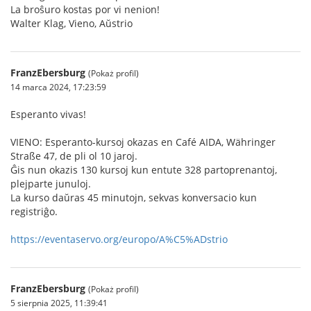
La broŝuro kostas por vi nenion!
Walter Klag, Vieno, Aŭstrio
FranzEbersburg
(Pokaż profil)
14 marca 2024, 17:23:59
Esperanto vivas!
VIENO: Esperanto-kursoj okazas en Café AIDA, Währinger
Straße 47, de pli ol 10 jaroj.
Ĝis nun okazis 130 kursoj kun entute 328 partoprenantoj,
plejparte junuloj.
La kurso daŭras 45 minutojn, sekvas konversacio kun
registriĝo.
https://eventaservo.org/europo/A%C5%ADstrio
FranzEbersburg
(Pokaż profil)
5 sierpnia 2025, 11:39:41