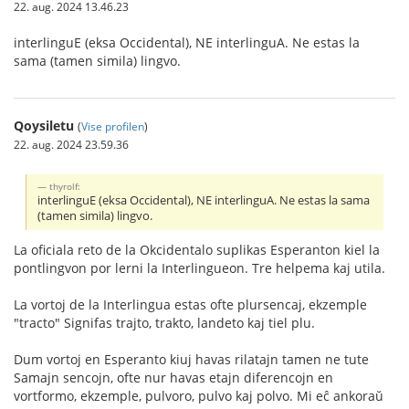
22. aug. 2024 13.46.23
interlinguE (eksa Occidental), NE interlinguA. Ne estas la
sama (tamen simila) lingvo.
Qoysiletu
(
Vise profilen
)
22. aug. 2024 23.59.36
thyrolf:
interlinguE (eksa Occidental), NE interlinguA. Ne estas la sama
(tamen simila) lingvo.
La oficiala reto de la Okcidentalo suplikas Esperanton kiel la
pontlingvon por lerni la Interlingueon. Tre helpema kaj utila.
La vortoj de la Interlingua estas ofte plursencaj, ekzemple
"tracto" Signifas trajto, trakto, landeto kaj tiel plu.
Dum vortoj en Esperanto kiuj havas rilatajn tamen ne tute
Samajn sencojn, ofte nur havas etajn diferencojn en
vortformo, ekzemple, pulvoro, pulvo kaj polvo. Mi eĉ ankoraŭ