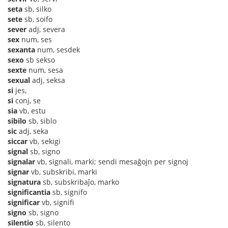
seta
sb, silko
sete
sb, soifo
sever
adj, severa
sex
num, ses
sexanta
num, sesdek
sexo
sb sekso
sexte
num, sesa
sexual
adj, seksa
si
jes,
si
conj, se
sia
vb, estu
sibilo
sb, siblo
sic
adj, seka
siccar
vb, sekigi
signal
sb, signo
signalar
vb, signali, marki; sendi mesaĝojn per signoj
signar
vb, subskribi, marki
signatura
sb, subskribaĵo, marko
significantia
sb, signifo
significar
vb, signifi
signo
sb, signo
silentio
sb, silento