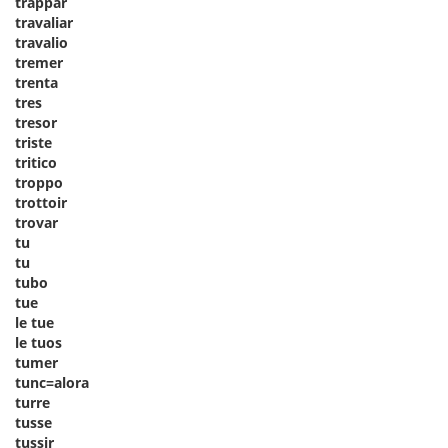
trappar
travaliar
travalio
tremer
trenta
tres
tresor
triste
tritico
troppo
trottoir
trovar
tu
tu
tubo
tue
le tue
le tuos
tumer
tunc=alora
turre
tusse
tussir