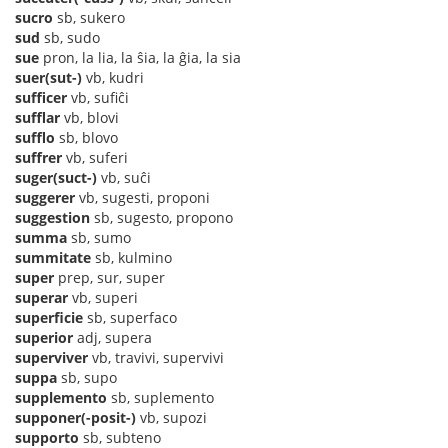
sucro
sb, sukero
sud
sb, sudo
sue
pron, la lia, la ŝia, la ĝia, la sia
suer(sut-)
vb, kudri
sufficer
vb, sufiĉi
sufflar
vb, blovi
sufflo
sb, blovo
suffrer
vb, suferi
suger(suct-)
vb, suĉi
suggerer
vb, sugesti, proponi
suggestion
sb, sugesto, propono
summa
sb, sumo
summitate
sb, kulmino
super
prep, sur, super
superar
vb, superi
superficie
sb, superfaco
superior
adj, supera
superviver
vb, travivi, supervivi
suppa
sb, supo
supplemento
sb, suplemento
supponer(-posit-)
vb, supozi
supporto
sb, subteno