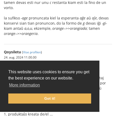
tamen devas esti nur unu
c
restanta kiam esti la fino de un
vorto.
la sufikso
-age
pronuncata kiel la esperanta
aĝe
aŭ
aĵe
, devas
konservi sian tian pronuncon, do la formo de
g
devas iĝi
-gi-
kiam antaŭ
a,o,u
, ekzemple,
orange-->>orangiada
; tamen
orange-->>orangeria
.
Qoysiletu
(
Vise profilen
)
24. aug. 2024 11.00.00
$138
This website uses cookies to ensure you get
Substantivoj derivataj de substantivoj, per sufiksoj listataj
the best experience on our website.
sube. Tiuj kiuj povas indiki personon havas la finaĵon
a
por
More information
inoj kaj oni povas ŝanĝi
a
al
o
por indiki virojn, kaj ankaŭ
inverse. Vidu $24 supre.
Got it!
-ada
1. produktaĵo kreata de/el ...