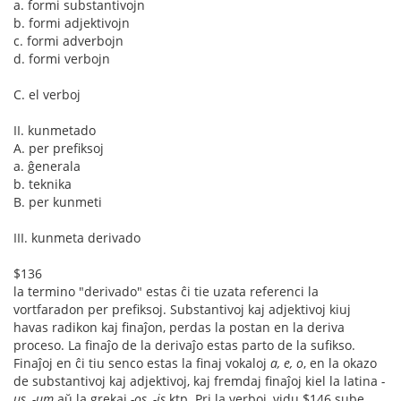
a. formi substantivojn
b. formi adjektivojn
c. formi adverbojn
d. formi verbojn
C. el verboj
II. kunmetado
A. per prefiksoj
a. ĝenerala
b. teknika
B. per kunmeti
III. kunmeta derivado
$136
la termino "derivado" estas ĉi tie uzata referenci la
vortfaradon per prefiksoj. Substantivoj kaj adjektivoj kiuj
havas radikon kaj finaĵon, perdas la postan en la deriva
proceso. La finaĵo de la derivaĵo estas parto de la sufikso.
Finaĵoj en ĉi tiu senco estas la finaj vokaloj
a, e, o
, en la okazo
de substantivoj kaj adjektivoj, kaj fremdaj finaĵoj kiel la latina
-
us, -um
aŭ la grekaj
-os, -is
ktp. Pri la verboj, vidu $146 sube.