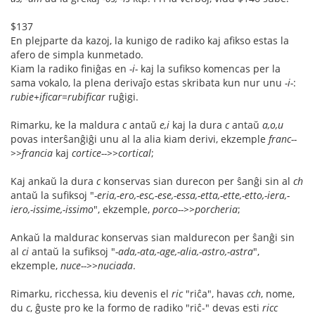
$137
En plejparte da kazoj, la kunigo de radiko kaj afikso estas la
afero de simpla kunmetado.
Kiam la radiko finiĝas en
-i-
kaj la sufikso komencas per la
sama vokalo, la plena derivaĵo estas skribata kun nur unu
-i-
:
rubie+ificar
=
rubificar
ruĝigi.
Rimarku, ke la maldura
c
antaŭ
e,i
kaj la dura
c
antaŭ
a,o,u
povas interŝanĝiĝi unu al la alia kiam derivi, ekzemple
franc--
>>francia
kaj
cortice-->>cortical
;
Kaj ankaŭ la dura
c
konservas sian durecon per ŝanĝi sin al
ch
antaŭ la sufiksoj "
-eria,-ero,-esc,-ese,-essa,-etta,-ette,-etto,-iera,-
iero,-issime,-issimo
", ekzemple,
porco-->>porcheria
;
Ankaŭ la maldura
c
konservas sian maldurecon per ŝanĝi sin
al
ci
antaŭ la sufiksoj "
-ada,-ata,-age,-alia,-astro,-astra
",
ekzemple,
nuce-->>nuciada
.
Rimarku, ricchessa, kiu devenis el
ric
"riĉa", havas
cch
, nome,
du
c
, ĝuste pro ke la formo de radiko "riĉ-" devas esti
ricc