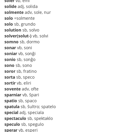
soler
vb, emi
solide
adj, solida
solmente
adv, sole, nur
solo
=solmente
solo
sb, grundo
solution
sb, solvo
solver(solut-)
vb, solvi
somno
sb, dormo
sonar
vb, soni
soniar
vb, sonĝi
sonio
sb, sonĝo
sono
sb, sono
soror
sb, fratino
sorta
sb, speco
sortir
vb, eliri
sovente
adv, ofte
sparniar
vb, ŝpari
spatio
sb, spaco
spatula
sb, ŝultro; spatelo
special
adj, speciala
spectaculo
sb, spektaklo
speculo
sb, spegulo
sperar
vb, esperi