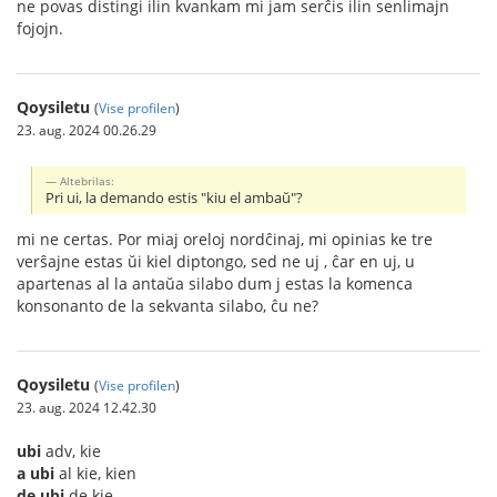
ne povas distingi ilin kvankam mi jam serĉis ilin senlimajn
fojojn.
Qoysiletu
(
Vise profilen
)
23. aug. 2024 00.26.29
Altebrilas:
Pri ui, la demando estis "kiu el ambaŭ"?
mi ne certas. Por miaj oreloj nordĉinaj, mi opinias ke tre
verŝajne estas ŭi kiel diptongo, sed ne uj , ĉar en uj, u
apartenas al la antaŭa silabo dum j estas la komenca
konsonanto de la sekvanta silabo, ĉu ne?
Qoysiletu
(
Vise profilen
)
23. aug. 2024 12.42.30
ubi
adv, kie
a ubi
al kie, kien
de ubi
de kie