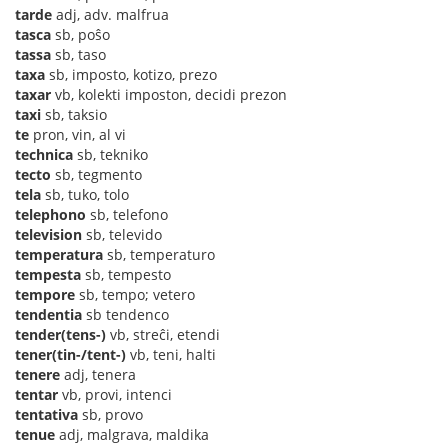
tarde
adj, adv. malfrua
tasca
sb, poŝo
tassa
sb, taso
taxa
sb, imposto, kotizo, prezo
taxar
vb, kolekti imposton, decidi prezon
taxi
sb, taksio
te
pron, vin, al vi
technica
sb, tekniko
tecto
sb, tegmento
tela
sb, tuko, tolo
telephono
sb, telefono
television
sb, televido
temperatura
sb, temperaturo
tempesta
sb, tempesto
tempore
sb, tempo; vetero
tendentia
sb tendenco
tender(tens-)
vb, streĉi, etendi
tener(tin-/tent-)
vb, teni, halti
tenere
adj, tenera
tentar
vb, provi, intenci
tentativa
sb, provo
tenue
adj, malgrava, maldika