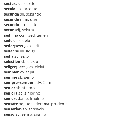
sectura
sb, sekcio
seculo
sb, jarcento
secunda
sb, sekundo
secunde
num, dua
secundo
prep, laŭ
secur
adj, sekura
sed=ma
conj, sed, tamen
sede
sb, sidejo
seder(sess-)
vb, sidi
seder se
vb sidiĝi
sedia
sb, seĝo
selection
sb, elekto
seliger(-lect-)
vb, elekti
semblar
vb, ŝajni
semine
sb, semo
sempre=semper
adv, ĉiam
senior
sb, sinjoro
seniora
sb, sinjorino
senioretta
sb, fraŭlino
sensate
adj, konsiderema, prudenta
sensation
sb, sensacio
senso
sb, senso; signifo