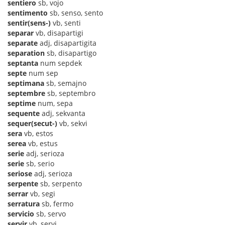
sentiero
sb, vojo
sentimento
sb, senso, sento
sentir(sens-)
vb, senti
separar
vb, disapartigi
separate
adj, disapartigita
separation
sb, disapartigo
septanta
num sepdek
septe
num sep
septimana
sb, semajno
septembre
sb, septembro
septime
num, sepa
sequente
adj, sekvanta
sequer(secut-)
vb, sekvi
sera
vb, estos
serea
vb, estus
serie
adj, serioza
serie
sb, serio
seriose
adj, serioza
serpente
sb, serpento
serrar
vb, segi
serratura
sb, fermo
servicio
sb, servo
servir
vb, servi