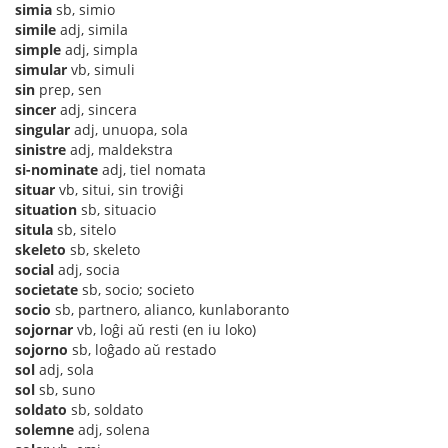
simia
sb, simio
simile
adj, simila
simple
adj, simpla
simular
vb, simuli
sin
prep, sen
sincer
adj, sincera
singular
adj, unuopa, sola
sinistre
adj, maldekstra
si-nominate
adj, tiel nomata
situar
vb, situi, sin troviĝi
situation
sb, situacio
situla
sb, sitelo
skeleto
sb, skeleto
social
adj, socia
societate
sb, socio; societo
socio
sb, partnero, alianco, kunlaboranto
sojornar
vb, loĝi aŭ resti (en iu loko)
sojorno
sb, loĝado aŭ restado
sol
adj, sola
sol
sb, suno
soldato
sb, soldato
solemne
adj, solena