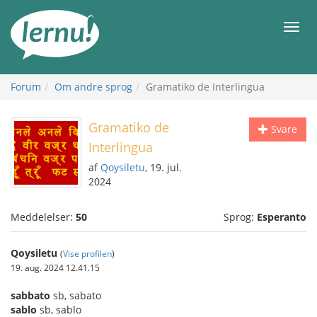
Til
indholdet
Men
Forum
Om andre sprog
Gramatiko de Interlingua
Gramatiko de
Svare
Interlingua
af
Qoysiletu
, 19. jul.
2024
Meddelelser:
50
Sprog:
Esperanto
Qoysiletu
(
Vise profilen
)
19. aug. 2024 12.41.15
sabbato
sb, sabato
sablo
sb, sablo