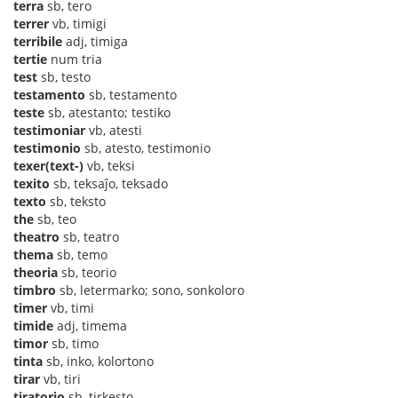
terra
sb, tero
terrer
vb, timigi
terribile
adj, timiga
tertie
num tria
test
sb, testo
testamento
sb, testamento
teste
sb, atestanto; testiko
testimoniar
vb, atesti
testimonio
sb, atesto, testimonio
texer(text-)
vb, teksi
texito
sb, teksaĵo, teksado
texto
sb, teksto
the
sb, teo
theatro
sb, teatro
thema
sb, temo
theoria
sb, teorio
timbro
sb, letermarko; sono, sonkoloro
timer
vb, timi
timide
adj, timema
timor
sb, timo
tinta
sb, inko, kolortono
tirar
vb, tiri
tiratorio
sb, tirkesto