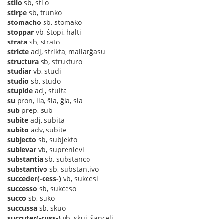
stilo
sb, stilo
stirpe
sb, trunko
stomacho
sb, stomako
stoppar
vb, ŝtopi, halti
strata
sb, strato
stricte
adj, strikta, mallarĝasu
structura
sb, strukturo
studiar
vb, studi
studio
sb, studo
stupide
adj, stulta
su
pron, lia, ŝia, ĝia, sia
sub
prep, sub
subite
adj, subita
subito
adv, subite
subjecto
sb, subjekto
sublevar
vb, suprenlevi
substantia
sb, substanco
substantivo
sb, substantivo
succeder(-cess-)
vb, sukcesi
successo
sb, sukceso
succo
sb, suko
succussa
sb, skuo
succuter(-cuss-)
vb, skui, ŝanceli