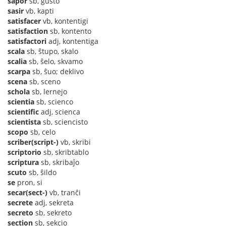
sapor
sb, gusto
sasir
vb, kapti
satisfacer
vb, kontentigi
satisfaction
sb, kontento
satisfactori
adj, kontentiga
scala
sb, ŝtupo, skalo
scalia
sb, ŝelo, skvamo
scarpa
sb, ŝuo; deklivo
scena
sb, sceno
schola
sb, lernejo
scientia
sb, scienco
scientific
adj, scienca
scientista
sb, sciencisto
scopo
sb, celo
scriber(script-)
vb, skribi
scriptorio
sb, skribtablo
scriptura
sb, skribaĵo
scuto
sb, ŝildo
se
pron, si
secar(sect-)
vb, tranĉi
secrete
adj, sekreta
secreto
sb, sekreto
section
sb, sekcio