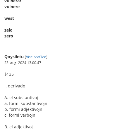
vulnerar
vulnere
west
zelo
zero
Qoysiletu
(
Vise profilen
)
23. aug. 2024 13.00.47
$135
I. derivado
A. el substantivoj
a. formi substantivojn
b. formi adjektivojn
c. formi verbojn
B. el adjektivoj