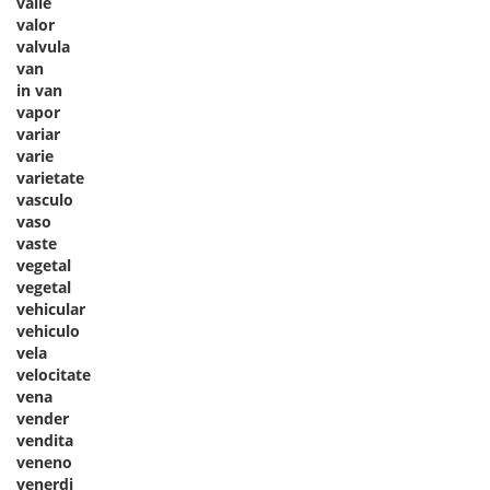
valle
valor
valvula
van
in van
vapor
variar
varie
varietate
vasculo
vaso
vaste
vegetal
vegetal
vehicular
vehiculo
vela
velocitate
vena
vender
vendita
veneno
venerdi