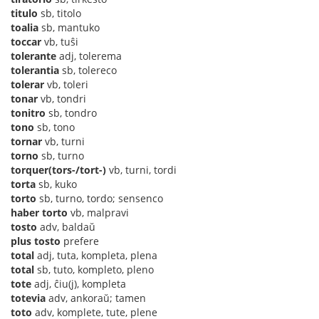
titulo
sb, titolo
toalia
sb, mantuko
toccar
vb, tuŝi
tolerante
adj, tolerema
tolerantia
sb, tolereco
tolerar
vb, toleri
tonar
vb, tondri
tonitro
sb, tondro
tono
sb, tono
tornar
vb, turni
torno
sb, turno
torquer(tors-/tort-)
vb, turni, tordi
torta
sb, kuko
torto
sb, turno, tordo; sensenco
haber torto
vb, malpravi
tosto
adv, baldaŭ
plus tosto
prefere
total
adj, tuta, kompleta, plena
total
sb, tuto, kompleto, pleno
tote
adj, ĉiu(j), kompleta
totevia
adv, ankoraŭ; tamen
toto
adv, komplete, tute, plene