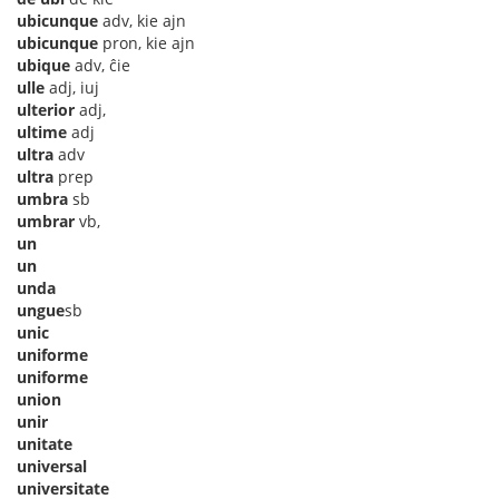
ubicunque
adv, kie ajn
ubicunque
pron, kie ajn
ubique
adv, ĉie
ulle
adj, iuj
ulterior
adj,
ultime
adj
ultra
adv
ultra
prep
umbra
sb
umbrar
vb,
un
un
unda
ungue
sb
unic
uniforme
uniforme
union
unir
unitate
universal
universitate