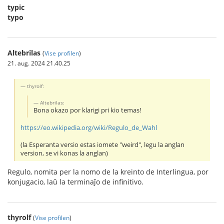
typic
typo
Altebrilas
(
Vise profilen
)
21. aug. 2024 21.40.25
thyrolf:
Altebrilas:
Bona okazo por klarigi pri kio temas!
https://eo.wikipedia.org/wiki/Regulo_de_Wahl
(la Esperanta versio estas iomete "weird", legu la anglan
version, se vi konas la anglan)
Regulo, nomita per la nomo de la kreinto de Interlingua, por
konjugacio, laŭ la terminaĵo de infinitivo.
thyrolf
(
Vise profilen
)