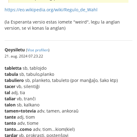
https://eo.wikipedia.org/wiki/Regulo_de_Wahl
(la Esperanta versio estas iomete "weird", legu la anglan
version, se vi konas la anglan)
Qoysiletu
(
Vise profilen
)
21. aug. 2024 07.23.22
tabletta
sb, tablojdo
tabula
sb, tabulo,planko
tabuliero
sb, planketo, tabuleto (por manĝaĵo, ŝako ktp)
tacer
vb, silentiĝi
tal
adj, tia
taliar
vb, tranĉi
talon
sb, kalkano
tamen=totevia
adv, tamen, ankoraŭ
tante
adj, tiom
tanto
adv, tiome
tanto...como
adv, tiom...kiom(kiel)
tardar
vb, prokrasti, postenŝovi