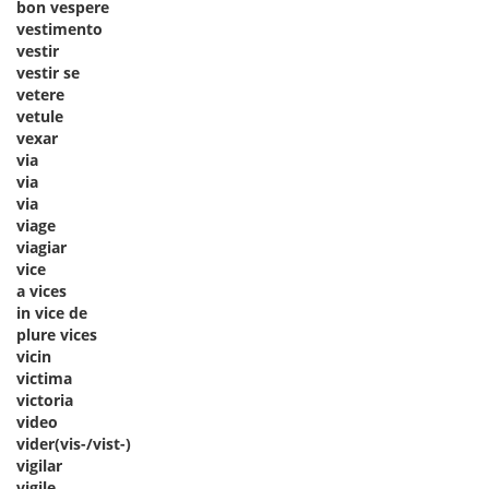
bon vespere
vestimento
vestir
vestir se
vetere
vetule
vexar
via
via
via
viage
viagiar
vice
a vices
in vice de
plure vices
vicin
victima
victoria
video
vider(vis-/vist-)
vigilar
vigile