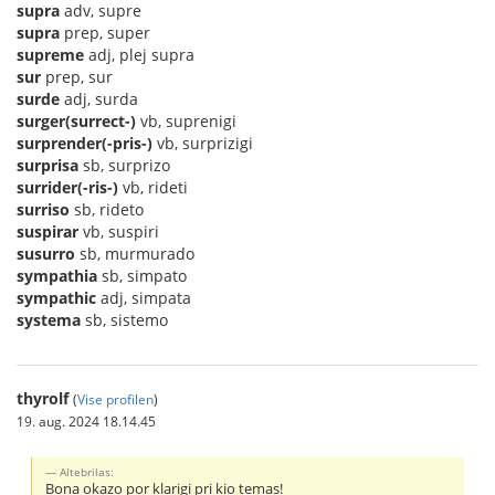
supra
adv, supre
supra
prep, super
supreme
adj, plej supra
sur
prep, sur
surde
adj, surda
surger(surrect-)
vb, suprenigi
surprender(-pris-)
vb, surprizigi
surprisa
sb, surprizo
surrider(-ris-)
vb, rideti
surriso
sb, rideto
suspirar
vb, suspiri
susurro
sb, murmurado
sympathia
sb, simpato
sympathic
adj, simpata
systema
sb, sistemo
thyrolf
(
Vise profilen
)
19. aug. 2024 18.14.45
Altebrilas:
Bona okazo por klarigi pri kio temas!