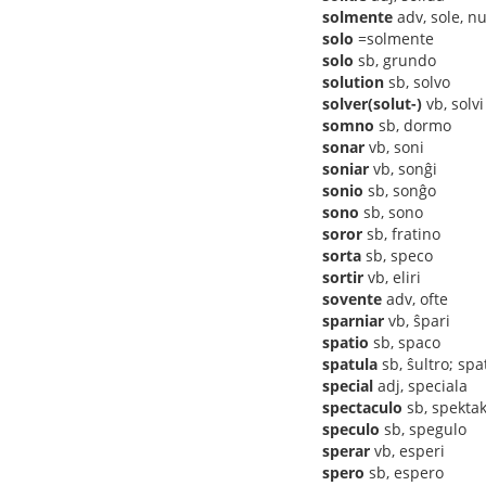
solmente
adv, sole, n
solo
=solmente
solo
sb, grundo
solution
sb, solvo
solver(solut-)
vb, solvi
somno
sb, dormo
sonar
vb, soni
soniar
vb, sonĝi
sonio
sb, sonĝo
sono
sb, sono
soror
sb, fratino
sorta
sb, speco
sortir
vb, eliri
sovente
adv, ofte
sparniar
vb, ŝpari
spatio
sb, spaco
spatula
sb, ŝultro; spa
special
adj, speciala
spectaculo
sb, spektak
speculo
sb, spegulo
sperar
vb, esperi
spero
sb, espero