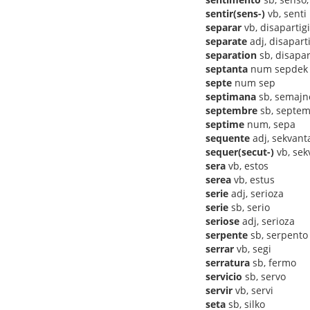
sentir(sens-)
vb, senti
separar
vb, disapartigi
separate
adj, disaparti
separation
sb, disapar
septanta
num sepdek
septe
num sep
septimana
sb, semajn
septembre
sb, septe
septime
num, sepa
sequente
adj, sekvant
sequer(secut-)
vb, sek
sera
vb, estos
serea
vb, estus
serie
adj, serioza
serie
sb, serio
seriose
adj, serioza
serpente
sb, serpento
serrar
vb, segi
serratura
sb, fermo
servicio
sb, servo
servir
vb, servi
seta
sb, silko