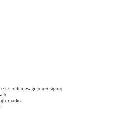
arki; sendi mesaĝojn per signoj
arki
aĵo, marko
o