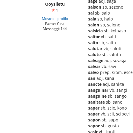
sage
adj, saĝa
Qoysiletu
saison
sb, sezono
1
sal
sb, salo
Mostra il profilo
sala
sb, halo
Paese: Cina
salon
sb, salono
Messaggi: 144
salsicia
sb, kolbaso
saltar
vb, salti
salto
sb, salto
salutar
vb, saluti
salute
sb, saluto
salvage
adj, sovaĝa
salvar
vb, savi
salvo
prep, krom, esce
san
adj, sana
sancte
adj, sankta
sanguinar
vb, sangi
sanguine
sb, sango
sanitate
sb, sano
saper
sb, scio, kono
saper
vb, scii, scipovi
sapon
sb, sapo
sapor
sb, gusto
sasir
vb, kapti