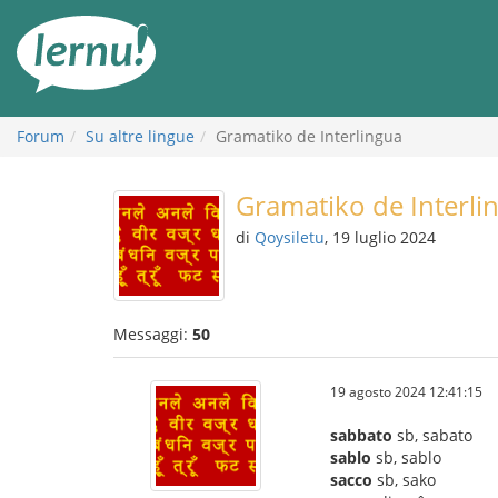
Vai
all’indice
Forum
Su altre lingue
Gramatiko de Interlingua
Gramatiko de Interli
di
Qoysiletu
, 19 luglio 2024
Messaggi:
50
19 agosto 2024 12:41:15
sabbato
sb, sabato
sablo
sb, sablo
sacco
sb, sako