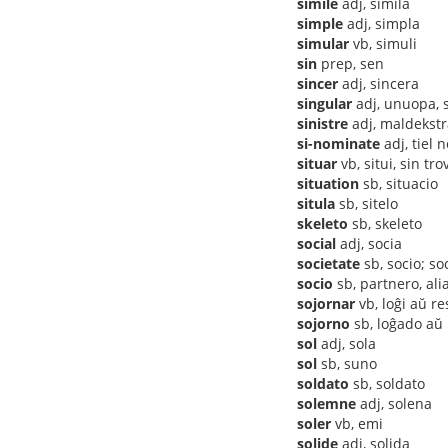
simile
adj, simila
simple
adj, simpla
simular
vb, simuli
sin
prep, sen
sincer
adj, sincera
singular
adj, unuopa, 
sinistre
adj, maldekstr
si-nominate
adj, tiel 
situar
vb, situi, sin tro
situation
sb, situacio
situla
sb, sitelo
skeleto
sb, skeleto
social
adj, socia
societate
sb, socio; so
socio
sb, partnero, al
sojornar
vb, loĝi aŭ res
sojorno
sb, loĝado aŭ
sol
adj, sola
sol
sb, suno
soldato
sb, soldato
solemne
adj, solena
soler
vb, emi
solide
adj, solida