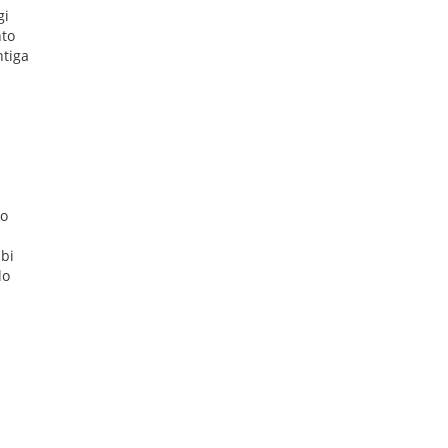
gi
nto
ntiga
to
ibi
lo