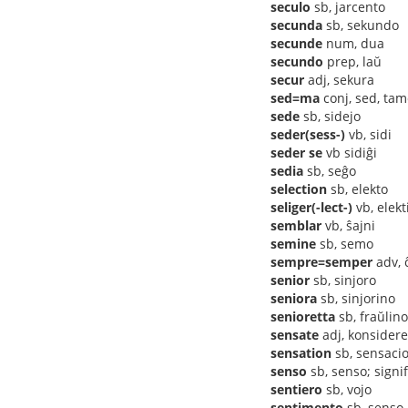
seculo
sb, jarcento
secunda
sb, sekundo
secunde
num, dua
secundo
prep, laŭ
secur
adj, sekura
sed=ma
conj, sed, ta
sede
sb, sidejo
seder(sess-)
vb, sidi
seder se
vb sidiĝi
sedia
sb, seĝo
selection
sb, elekto
seliger(-lect-)
vb, elekt
semblar
vb, ŝajni
semine
sb, semo
sempre=semper
adv, 
senior
sb, sinjoro
seniora
sb, sinjorino
senioretta
sb, fraŭlino
sensate
adj, konsider
sensation
sb, sensaci
senso
sb, senso; signi
sentiero
sb, vojo
sentimento
sb, senso,