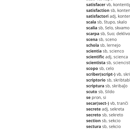
satisfacer
vb, kontenti
satisfaction
sb, konte
satisfactori
adj, konte
scala
sb, ŝtupo, skalo
scalia
sb, ŝelo, skvamo
scarpa
sb, ŝuo; deklivo
scena
sb, sceno
schola
sb, lernejo
scientia
sb, scienco
scientific
adj, scienca
scientista
sb, sciencis
scopo
sb, celo
scriber(script-)
vb, skr
scriptorio
sb, skribtab
scriptura
sb, skribaĵo
scuto
sb, ŝildo
se
pron, si
secar(sect-)
vb, tranĉi
secrete
adj, sekreta
secreto
sb, sekreto
section
sb, sekcio
sectura
sb, sekcio