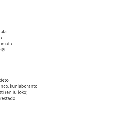
sola
a
nomata
viĝi
cieto
ianco, kunlaboranto
ti (en iu loko)
 restado