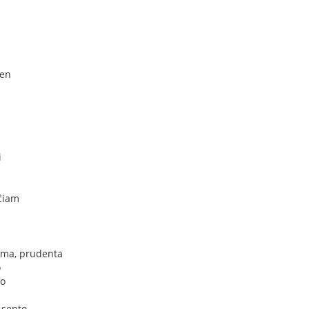
men
i
ĉiam
ema, prudenta
o
fo
 sento