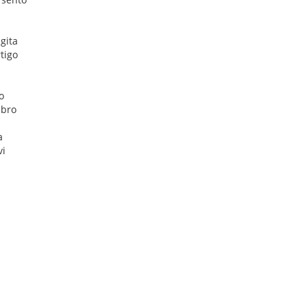
gita
tigo
o
mbro
a
vi