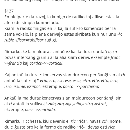
$137
En plejparte da kazoj, la kunigo de radiko kaj afikso estas la
afero de simpla kunmetado.
Kiam la radiko finiĝas en
-i-
kaj la sufikso komencas per la
sama vokalo, la plena derivaĵo estas skribata kun nur unu
-i-
:
rubie+ificar
=
rubificar
ruĝigi.
Rimarku, ke la maldura
c
antaŭ
e,i
kaj la dura
c
antaŭ
a,o,u
povas interŝanĝiĝi unu al la alia kiam derivi, ekzemple
franc--
>>francia
kaj
cortice-->>cortical
;
Kaj ankaŭ la dura
c
konservas sian durecon per ŝanĝi sin al
ch
antaŭ la sufiksoj "
-eria,-ero,-esc,-ese,-essa,-etta,-ette,-etto,-iera,-
iero,-issime,-issimo
", ekzemple,
porco-->>porcheria
;
Ankaŭ la maldura
c
konservas sian maldurecon per ŝanĝi sin
al
ci
antaŭ la sufiksoj "
-ada,-ata,-age,-alia,-astro,-astra
",
ekzemple,
nuce-->>nuciada
.
Rimarku, ricchessa, kiu devenis el
ric
"riĉa", havas
cch
, nome,
du
c
, ĝuste pro ke la formo de radiko "riĉ-" devas esti
ricc