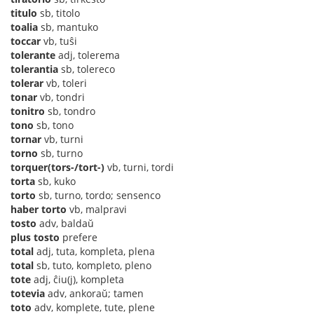
titulo
sb, titolo
toalia
sb, mantuko
toccar
vb, tuŝi
tolerante
adj, tolerema
tolerantia
sb, tolereco
tolerar
vb, toleri
tonar
vb, tondri
tonitro
sb, tondro
tono
sb, tono
tornar
vb, turni
torno
sb, turno
torquer(tors-/tort-)
vb, turni, tordi
torta
sb, kuko
torto
sb, turno, tordo; sensenco
haber torto
vb, malpravi
tosto
adv, baldaŭ
plus tosto
prefere
total
adj, tuta, kompleta, plena
total
sb, tuto, kompleto, pleno
tote
adj, ĉiu(j), kompleta
totevia
adv, ankoraŭ; tamen
toto
adv, komplete, tute, plene