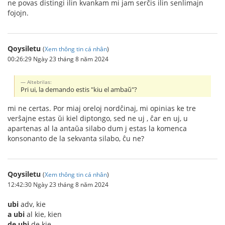
ne povas distingi ilin kvankam mi jam serĉis ilin senlimajn
fojojn.
Qoysiletu
(
Xem thông tin cá nhân
)
00:26:29 Ngày 23 tháng 8 năm 2024
Altebrilas:
Pri ui, la demando estis "kiu el ambaŭ"?
mi ne certas. Por miaj oreloj nordĉinaj, mi opinias ke tre
verŝajne estas ŭi kiel diptongo, sed ne uj , ĉar en uj, u
apartenas al la antaŭa silabo dum j estas la komenca
konsonanto de la sekvanta silabo, ĉu ne?
Qoysiletu
(
Xem thông tin cá nhân
)
12:42:30 Ngày 23 tháng 8 năm 2024
ubi
adv, kie
a ubi
al kie, kien
de ubi
de kie