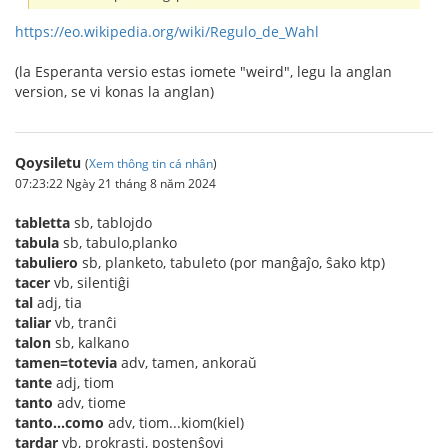
https://eo.wikipedia.org/wiki/Regulo_de_Wahl
(la Esperanta versio estas iomete "weird", legu la anglan
version, se vi konas la anglan)
Qoysiletu
(
Xem thông tin cá nhân
)
07:23:22 Ngày 21 tháng 8 năm 2024
tabletta
sb, tablojdo
tabula
sb, tabulo,planko
tabuliero
sb, planketo, tabuleto (por manĝaĵo, ŝako ktp)
tacer
vb, silentiĝi
tal
adj, tia
taliar
vb, tranĉi
talon
sb, kalkano
tamen=totevia
adv, tamen, ankoraŭ
tante
adj, tiom
tanto
adv, tiome
tanto...como
adv, tiom...kiom(kiel)
tardar
vb, prokrasti, postenŝovi