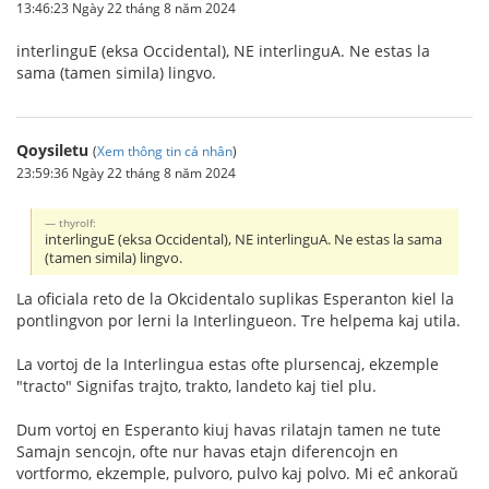
13:46:23 Ngày 22 tháng 8 năm 2024
interlinguE (eksa Occidental), NE interlinguA. Ne estas la
sama (tamen simila) lingvo.
Qoysiletu
(
Xem thông tin cá nhân
)
23:59:36 Ngày 22 tháng 8 năm 2024
thyrolf:
interlinguE (eksa Occidental), NE interlinguA. Ne estas la sama
(tamen simila) lingvo.
La oficiala reto de la Okcidentalo suplikas Esperanton kiel la
pontlingvon por lerni la Interlingueon. Tre helpema kaj utila.
La vortoj de la Interlingua estas ofte plursencaj, ekzemple
"tracto" Signifas trajto, trakto, landeto kaj tiel plu.
Dum vortoj en Esperanto kiuj havas rilatajn tamen ne tute
Samajn sencojn, ofte nur havas etajn diferencojn en
vortformo, ekzemple, pulvoro, pulvo kaj polvo. Mi eĉ ankoraŭ