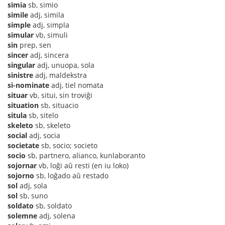
simia
sb, simio
simile
adj, simila
simple
adj, simpla
simular
vb, simuli
sin
prep, sen
sincer
adj, sincera
singular
adj, unuopa, sola
sinistre
adj, maldekstra
si-nominate
adj, tiel nomata
situar
vb, situi, sin troviĝi
situation
sb, situacio
situla
sb, sitelo
skeleto
sb, skeleto
social
adj, socia
societate
sb, socio; societo
socio
sb, partnero, alianco, kunlaboranto
sojornar
vb, loĝi aŭ resti (en iu loko)
sojorno
sb, loĝado aŭ restado
sol
adj, sola
sol
sb, suno
soldato
sb, soldato
solemne
adj, solena