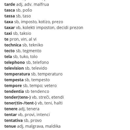
tarde
adj, adv. malfrua
tasca
sb, poŝo
tassa
sb, taso
taxa
sb, imposto, kotizo, prezo
taxar
vb, kolekti imposton, decidi prezon
taxi
sb, taksio
te
pron, vin, al vi
technica
sb, tekniko
tecto
sb, tegmento
tela
sb, tuko, tolo
telephono
sb, telefono
television
sb, televido
temperatura
sb, temperaturo
tempesta
sb, tempesto
tempore
sb, tempo; vetero
tendentia
sb tendenco
tender(tens-)
vb, streĉi, etendi
tener(tin-/tent-)
vb, teni, halti
tenere
adj, tenera
tentar
vb, provi, intenci
tentativa
sb, provo
tenue
adj, malgrava, maldika