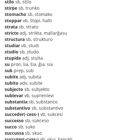
stilo
sb, stilo
stirpe
sb, trunko
stomacho
sb, stomako
stoppar
vb, ŝtopi, halti
strata
sb, strato
stricte
adj, strikta, mallarĝasu
structura
sb, strukturo
studiar
vb, studi
studio
sb, studo
stupide
adj, stulta
su
pron, lia, ŝia, ĝia, sia
sub
prep, sub
subite
adj, subita
subito
adv, subite
subjecto
sb, subjekto
sublevar
vb, suprenlevi
substantia
sb, substanco
substantivo
sb, substantivo
succeder(-cess-)
vb, sukcesi
successo
sb, sukceso
succo
sb, suko
succussa
sb, skuo
succuter(-cuss-)
vb, skui, ŝanceli