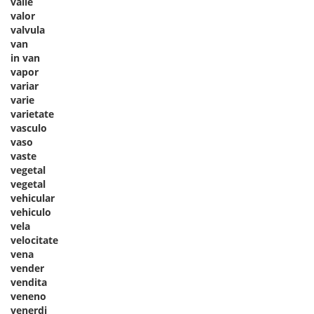
valle
valor
valvula
van
in van
vapor
variar
varie
varietate
vasculo
vaso
vaste
vegetal
vegetal
vehicular
vehiculo
vela
velocitate
vena
vender
vendita
veneno
venerdi