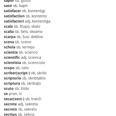
sapor
sb, gusto
sasir
vb, kapti
satisfacer
vb, kontentigi
satisfaction
sb, kontento
satisfactori
adj, kontentiga
scala
sb, ŝtupo, skalo
scalia
sb, ŝelo, skvamo
scarpa
sb, ŝuo; deklivo
scena
sb, sceno
schola
sb, lernejo
scientia
sb, scienco
scientific
adj, scienca
scientista
sb, sciencisto
scopo
sb, celo
scriber(script-)
vb, skribi
scriptorio
sb, skribtablo
scriptura
sb, skribaĵo
scuto
sb, ŝildo
se
pron, si
secar(sect-)
vb, tranĉi
secrete
adj, sekreta
secreto
sb, sekreto
section
sb, sekcio