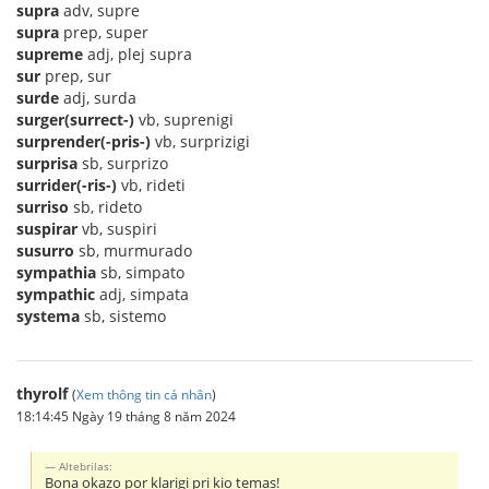
supra
adv, supre
supra
prep, super
supreme
adj, plej supra
sur
prep, sur
surde
adj, surda
surger(surrect-)
vb, suprenigi
surprender(-pris-)
vb, surprizigi
surprisa
sb, surprizo
surrider(-ris-)
vb, rideti
surriso
sb, rideto
suspirar
vb, suspiri
susurro
sb, murmurado
sympathia
sb, simpato
sympathic
adj, simpata
systema
sb, sistemo
thyrolf
(
Xem thông tin cá nhân
)
18:14:45 Ngày 19 tháng 8 năm 2024
Altebrilas:
Bona okazo por klarigi pri kio temas!