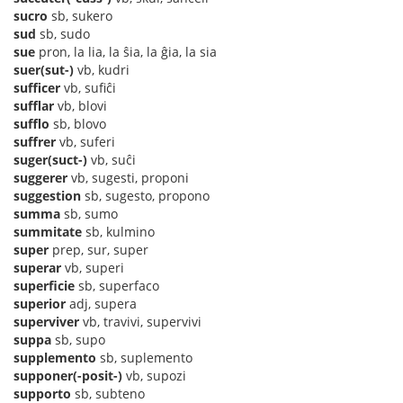
sucro
sb, sukero
sud
sb, sudo
sue
pron, la lia, la ŝia, la ĝia, la sia
suer(sut-)
vb, kudri
sufficer
vb, sufiĉi
sufflar
vb, blovi
sufflo
sb, blovo
suffrer
vb, suferi
suger(suct-)
vb, suĉi
suggerer
vb, sugesti, proponi
suggestion
sb, sugesto, propono
summa
sb, sumo
summitate
sb, kulmino
super
prep, sur, super
superar
vb, superi
superficie
sb, superfaco
superior
adj, supera
superviver
vb, travivi, supervivi
suppa
sb, supo
supplemento
sb, suplemento
supponer(-posit-)
vb, supozi
supporto
sb, subteno