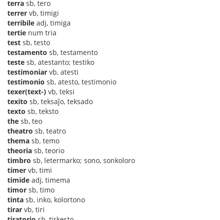
terra
sb, tero
terrer
vb, timigi
terribile
adj, timiga
tertie
num tria
test
sb, testo
testamento
sb, testamento
teste
sb, atestanto; testiko
testimoniar
vb, atesti
testimonio
sb, atesto, testimonio
texer(text-)
vb, teksi
texito
sb, teksaĵo, teksado
texto
sb, teksto
the
sb, teo
theatro
sb, teatro
thema
sb, temo
theoria
sb, teorio
timbro
sb, letermarko; sono, sonkoloro
timer
vb, timi
timide
adj, timema
timor
sb, timo
tinta
sb, inko, kolortono
tirar
vb, tiri
tiratorio
sb, tirkesto