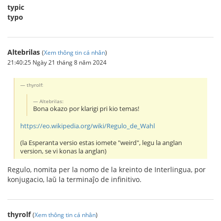
typic
typo
Altebrilas
(
Xem thông tin cá nhân
)
21:40:25 Ngày 21 tháng 8 năm 2024
thyrolf:
Altebrilas:
Bona okazo por klarigi pri kio temas!
https://eo.wikipedia.org/wiki/Regulo_de_Wahl
(la Esperanta versio estas iomete "weird", legu la anglan
version, se vi konas la anglan)
Regulo, nomita per la nomo de la kreinto de Interlingua, por
konjugacio, laŭ la terminaĵo de infinitivo.
thyrolf
(
Xem thông tin cá nhân
)