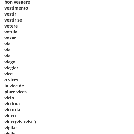
bon vespere
vestimento
vestir
vestir se
vetere
vetule
vexar
via
via
via
viage
viagiar
vice
a vices
in vice de
plure vices
vicin
victima
victoria
video
vider(vis-/vist-)
vigilar
vigile