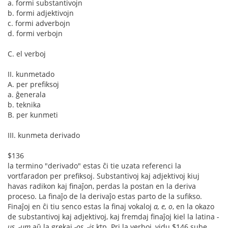
a. formi substantivojn
b. formi adjektivojn
c. formi adverbojn
d. formi verbojn
C. el verboj
II. kunmetado
A. per prefiksoj
a. ĝenerala
b. teknika
B. per kunmeti
III. kunmeta derivado
$136
la termino "derivado" estas ĉi tie uzata referenci la
vortfaradon per prefiksoj. Substantivoj kaj adjektivoj kiuj
havas radikon kaj finaĵon, perdas la postan en la deriva
proceso. La finaĵo de la derivaĵo estas parto de la sufikso.
Finaĵoj en ĉi tiu senco estas la finaj vokaloj
a, e, o
, en la okazo
de substantivoj kaj adjektivoj, kaj fremdaj finaĵoj kiel la latina
-
us, -um
aŭ la grekaj
-os, -is
ktp. Pri la verboj, vidu $146 sube.