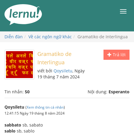
Đi
đến
Men
phần
nội
dung
Diễn đàn
Về các ngôn ngữ khác
Gramatiko de Interlingua
Gramatiko de
Trả lời
Interlingua
viết bởi
Qoysiletu
, Ngày
19 tháng 7 năm 2024
Tin nhắn:
50
Nội dung:
Esperanto
Qoysiletu
(
Xem thông tin cá nhân
)
12:41:15 Ngày 19 tháng 8 năm 2024
sabbato
sb, sabato
sablo
sb, sablo