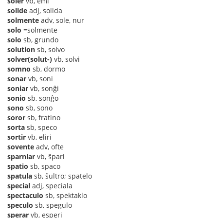
soler
vb, emi
solide
adj, solida
solmente
adv, sole, nur
solo
=solmente
solo
sb, grundo
solution
sb, solvo
solver(solut-)
vb, solvi
somno
sb, dormo
sonar
vb, soni
soniar
vb, sonĝi
sonio
sb, sonĝo
sono
sb, sono
soror
sb, fratino
sorta
sb, speco
sortir
vb, eliri
sovente
adv, ofte
sparniar
vb, ŝpari
spatio
sb, spaco
spatula
sb, ŝultro; spatelo
special
adj, speciala
spectaculo
sb, spektaklo
speculo
sb, spegulo
sperar
vb, esperi