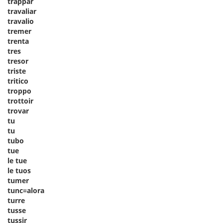
trappar
travaliar
travalio
tremer
trenta
tres
tresor
triste
tritico
troppo
trottoir
trovar
tu
tu
tubo
tue
le tue
le tuos
tumer
tunc=alora
turre
tusse
tussir