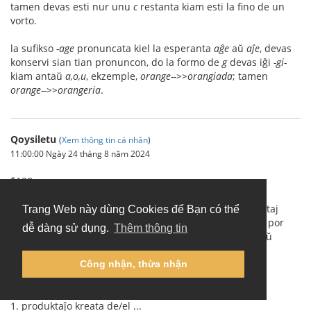
tamen devas esti nur unu
c
restanta kiam esti la fino de un
vorto.
la sufikso
-age
pronuncata kiel la esperanta
aĝe
aŭ
aĵe
, devas
konservi sian tian pronuncon, do la formo de
g
devas iĝi
-gi-
kiam antaŭ
a,o,u
, ekzemple,
orange-->>orangiada
; tamen
orange-->>orangeria
.
Qoysiletu
(
Xem thông tin cá nhân
)
11:00:00 Ngày 24 tháng 8 năm 2024
$138
Substantivoj derivataj de substantivoj, per sufiksoj listataj
Trang Web này dùng Cookies để Bạn có thể
sube. Tiuj kiuj povas indiki personon havas la finaĵon
a
por
dễ dàng sử dụng.
Thêm thông tin
inoj kaj oni povas ŝanĝi
a
al
o
por indiki virojn, kaj ankaŭ
inverse. Vidu $24 supre.
Công nhận, thừa nhận
-ada
1. produktaĵo kreata de/el ...