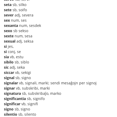
seta
sb, silko
sete
sb, soifo
sever
adj, severa
sex
num, ses
sexanta
num, sesdek
sexo
sb sekso
sexte
num, sesa
sexual
adj, seksa
si
jes,
si
conj, se
sia
vb, estu
sibilo
sb, siblo
sic
adj, seka
siccar
vb, sekigi
signal
sb, signo
signalar
vb, signali, marki; sendi mesaĝojn per signoj
signar
vb, subskribi, marki
signatura
sb, subskribaĵo, marko
significantia
sb, signifo
significar
vb, signifi
signo
sb, signo
silentio
sb, silento