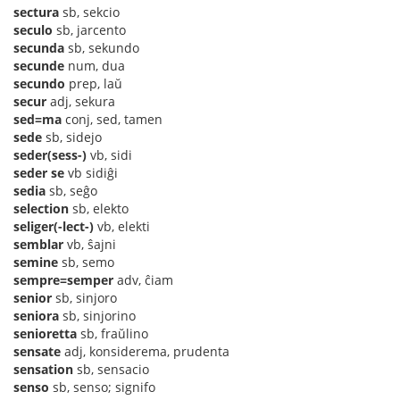
sectura
sb, sekcio
seculo
sb, jarcento
secunda
sb, sekundo
secunde
num, dua
secundo
prep, laŭ
secur
adj, sekura
sed=ma
conj, sed, tamen
sede
sb, sidejo
seder(sess-)
vb, sidi
seder se
vb sidiĝi
sedia
sb, seĝo
selection
sb, elekto
seliger(-lect-)
vb, elekti
semblar
vb, ŝajni
semine
sb, semo
sempre=semper
adv, ĉiam
senior
sb, sinjoro
seniora
sb, sinjorino
senioretta
sb, fraŭlino
sensate
adj, konsiderema, prudenta
sensation
sb, sensacio
senso
sb, senso; signifo