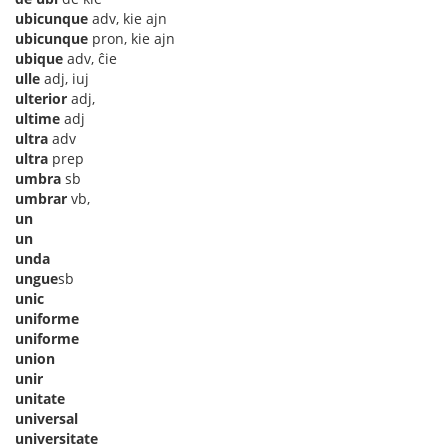
ubicunque
adv, kie ajn
ubicunque
pron, kie ajn
ubique
adv, ĉie
ulle
adj, iuj
ulterior
adj,
ultime
adj
ultra
adv
ultra
prep
umbra
sb
umbrar
vb,
un
un
unda
ungue
sb
unic
uniforme
uniforme
union
unir
unitate
universal
universitate