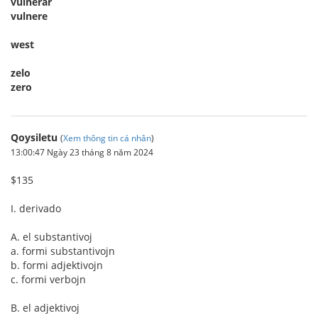
vulnerar
vulnere
west
zelo
zero
Qoysiletu
(
Xem thông tin cá nhân
)
13:00:47 Ngày 23 tháng 8 năm 2024
$135
I. derivado
A. el substantivoj
a. formi substantivojn
b. formi adjektivojn
c. formi verbojn
B. el adjektivoj