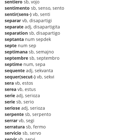
sentiero
sb, vojo
sentimento
sb, senso, sento
sentir(sens-)
vb, senti
separar
vb, disapartigi
separate
adj, disapartigita
separation
sb, disapartigo
septanta
num sepdek
septe
num sep
septimana
sb, semajno
septembre
sb, septembro
septime
num, sepa
sequente
adj, sekvanta
sequer(secut-)
vb, sekvi
sera
vb, estos
serea
vb, estus
serie
adj, serioza
serie
sb, serio
seriose
adj, serioza
serpente
sb, serpento
serrar
vb, segi
serratura
sb, fermo
servicio
sb, servo
servir
vb, servi