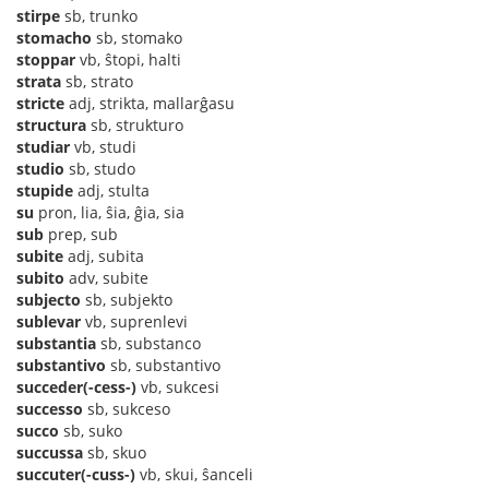
stirpe
sb, trunko
stomacho
sb, stomako
stoppar
vb, ŝtopi, halti
strata
sb, strato
stricte
adj, strikta, mallarĝasu
structura
sb, strukturo
studiar
vb, studi
studio
sb, studo
stupide
adj, stulta
su
pron, lia, ŝia, ĝia, sia
sub
prep, sub
subite
adj, subita
subito
adv, subite
subjecto
sb, subjekto
sublevar
vb, suprenlevi
substantia
sb, substanco
substantivo
sb, substantivo
succeder(-cess-)
vb, sukcesi
successo
sb, sukceso
succo
sb, suko
succussa
sb, skuo
succuter(-cuss-)
vb, skui, ŝanceli