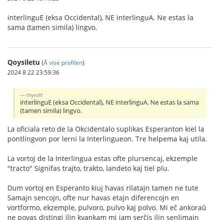
interlinguE (eksa Occidental), NE interlinguA. Ne estas la
sama (tamen simila) lingvo.
Qoysiletu
(
Å vise profilen
)
2024 8 22 23:59:36
thyrolf:
interlinguE (eksa Occidental), NE interlinguA. Ne estas la sama
(tamen simila) lingvo.
La oficiala reto de la Okcidentalo suplikas Esperanton kiel la
pontlingvon por lerni la Interlingueon. Tre helpema kaj utila.
La vortoj de la Interlingua estas ofte plursencaj, ekzemple
"tracto" Signifas trajto, trakto, landeto kaj tiel plu.
Dum vortoj en Esperanto kiuj havas rilatajn tamen ne tute
Samajn sencojn, ofte nur havas etajn diferencojn en
vortformo, ekzemple, pulvoro, pulvo kaj polvo. Mi eĉ ankoraŭ
ne povas distingi ilin kvankam mi jam serĉis ilin senlimajn