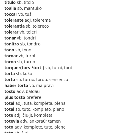
titulo
sb, titolo
toalia
sb, mantuko
toccar
vb, tuŝi
tolerante
adj, tolerema
tolerantia
sb, tolereco
tolerar
vb, toleri
tonar
vb, tondri
tonitro
sb, tondro
tono
sb, tono
tornar
vb, turni
torno
sb, turno
torquer(tors-/tort-)
vb, turni, tordi
torta
sb, kuko
torto
sb, turno, tordo; sensenco
haber torto
vb, malpravi
tosto
adv, baldaŭ
plus tosto
prefere
total
adj, tuta, kompleta, plena
total
sb, tuto, kompleto, pleno
tote
adj, ĉiu(j), kompleta
totevia
adv, ankoraŭ; tamen
toto
adv, komplete, tute, plene
toto
sb, ĉiuj