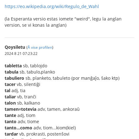
https://eo.wikipedia.org/wiki/Regulo_de_Wahl
(la Esperanta versio estas iomete "weird", legu la anglan
version, se vi konas la anglan)
Qoysiletu
(
Å vise profilen
)
2024 8 21 07:23:22
tabletta
sb, tablojdo
tabula
sb, tabulo,planko
tabuliero
sb, planketo, tabuleto (por manĝaĵo, ŝako ktp)
tacer
vb, silentiĝi
tal
adj, tia
taliar
vb, tranĉi
talon
sb, kalkano
tamen=totevia
adv, tamen, ankoraŭ
tante
adj, tiom
tanto
adv, tiome
tanto...como
adv, tiom...kiom(kiel)
tardar
vb, prokrasti, postenŝovi