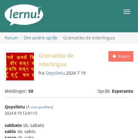
Til
innholdet
Meny
Forum
Om andre språk
Gramatiko de Interlingua
Gramatiko de
Svare
Interlingua
fra
Qoysiletu
,2024 7 19
Meldinger:
50
Språk:
Esperanto
Qoysiletu
(
Å vise profilen
)
2024 8 19 12:41:15
sabbato
sb, sabato
sablo
sb, sablo
sacco
sb, sako