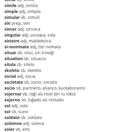
simile
adj, simila
simple
adj, simpla
simular
vb, simuli
sin
prep, sen
sincer
adj, sincera
singular
adj, unuopa, sola
sinistre
adj, maldekstra
si-nominate
adj, tiel nomata
situar
vb, situi, sin troviĝi
situation
sb, situacio
situla
sb, sitelo
skeleto
sb, skeleto
social
adj, socia
societate
sb, socio; societo
socio
sb, partnero, alianco, kunlaboranto
sojornar
vb, loĝi aŭ resti (en iu loko)
sojorno
sb, loĝado aŭ restado
sol
adj, sola
sol
sb, suno
soldato
sb, soldato
solemne
adj, solena
soler
vb, emi