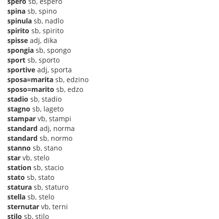
spero
sb, espero
spina
sb, spino
spinula
sb, nadlo
spirito
sb, spirito
spisse
adj, dika
spongia
sb, spongo
sport
sb, sporto
sportive
adj, sporta
sposa=marita
sb, edzino
sposo=marito
sb, edzo
stadio
sb, stadio
stagno
sb, lageto
stampar
vb, stampi
standard
adj, norma
standard
sb, normo
stanno
sb, stano
star
vb, stelo
station
sb, stacio
stato
sb, stato
statura
sb, staturo
stella
sb, stelo
sternutar
vb, terni
stilo
sb, stilo