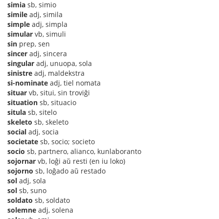
simia
sb, simio
simile
adj, simila
simple
adj, simpla
simular
vb, simuli
sin
prep, sen
sincer
adj, sincera
singular
adj, unuopa, sola
sinistre
adj, maldekstra
si-nominate
adj, tiel nomata
situar
vb, situi, sin troviĝi
situation
sb, situacio
situla
sb, sitelo
skeleto
sb, skeleto
social
adj, socia
societate
sb, socio; societo
socio
sb, partnero, alianco, kunlaboranto
sojornar
vb, loĝi aŭ resti (en iu loko)
sojorno
sb, loĝado aŭ restado
sol
adj, sola
sol
sb, suno
soldato
sb, soldato
solemne
adj, solena