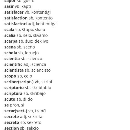
sapor
sb, gusto
sasir
vb, kapti
satisfacer
vb, kontentigi
satisfaction
sb, kontento
satisfactori
adj, kontentiga
scala
sb, ŝtupo, skalo
scalia
sb, ŝelo, skvamo
scarpa
sb, ŝuo; deklivo
scena
sb, sceno
schola
sb, lernejo
scientia
sb, scienco
scientific
adj, scienca
scientista
sb, sciencisto
scopo
sb, celo
scriber(script-)
vb, skribi
scriptorio
sb, skribtablo
scriptura
sb, skribaĵo
scuto
sb, ŝildo
se
pron, si
secar(sect-)
vb, tranĉi
secrete
adj, sekreta
secreto
sb, sekreto
section
sb, sekcio