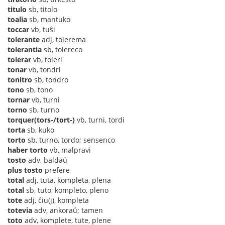
titulo
sb, titolo
toalia
sb, mantuko
toccar
vb, tuŝi
tolerante
adj, tolerema
tolerantia
sb, tolereco
tolerar
vb, toleri
tonar
vb, tondri
tonitro
sb, tondro
tono
sb, tono
tornar
vb, turni
torno
sb, turno
torquer(tors-/tort-)
vb, turni, tordi
torta
sb, kuko
torto
sb, turno, tordo; sensenco
haber torto
vb, malpravi
tosto
adv, baldaŭ
plus tosto
prefere
total
adj, tuta, kompleta, plena
total
sb, tuto, kompleto, pleno
tote
adj, ĉiu(j), kompleta
totevia
adv, ankoraŭ; tamen
toto
adv, komplete, tute, plene