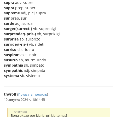
supra
adv, supre
supra
prep, super
supreme
adj, plej supra
sur
prep, sur
surde
adj, surda
surger(surrect-)
vb, suprenigi
surprender(-pris-)
vb, surprizigi
surprisa
sb, surprizo
surrider(-ris-)
vb, rideti
surriso
sb, rideto
suspirar
vb, suspiri
susurro
sb, murmurado
sympathia
sb, simpato
sympathic
adj, simpata
systema
sb, sistemo
thyrolf
(
Показать профиль
)
19 августа 2024 г., 18:14:45
Altebrilas:
Bona okazo por klarigi pri kio temas!