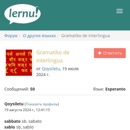
К
содержанию
Мен
Форум
О других языках
Gramatiko de Interlingua
Gramatiko de
Ответить
Interlingua
от
Qoysiletu
, 19 июля
2024 г.
Сообщений:
50
Язык:
Esperanto
Qoysiletu
(
Показать профиль
)
19 августа 2024 г., 12:41:15
sabbato
sb, sabato
sablo
sb, sablo