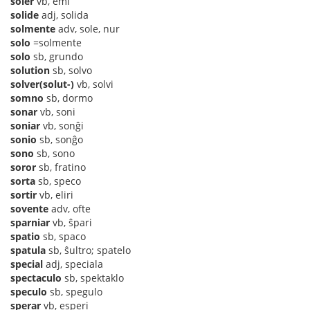
soler
vb, emi
solide
adj, solida
solmente
adv, sole, nur
solo
=solmente
solo
sb, grundo
solution
sb, solvo
solver(solut-)
vb, solvi
somno
sb, dormo
sonar
vb, soni
soniar
vb, sonĝi
sonio
sb, sonĝo
sono
sb, sono
soror
sb, fratino
sorta
sb, speco
sortir
vb, eliri
sovente
adv, ofte
sparniar
vb, ŝpari
spatio
sb, spaco
spatula
sb, ŝultro; spatelo
special
adj, speciala
spectaculo
sb, spektaklo
speculo
sb, spegulo
sperar
vb, esperi