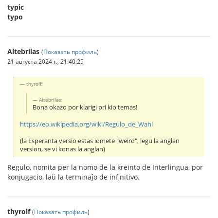
typic
typo
Altebrilas
(
Показать профиль
)
21 августа 2024 г., 21:40:25
thyrolf:
Altebrilas:
Bona okazo por klarigi pri kio temas!
https://eo.wikipedia.org/wiki/Regulo_de_Wahl
(la Esperanta versio estas iomete "weird", legu la anglan
version, se vi konas la anglan)
Regulo, nomita per la nomo de la kreinto de Interlingua, por
konjugacio, laŭ la terminaĵo de infinitivo.
thyrolf
(
Показать профиль
)