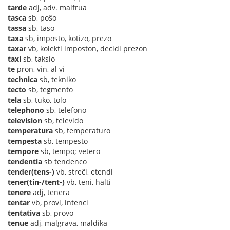
tarde
adj, adv. malfrua
tasca
sb, poŝo
tassa
sb, taso
taxa
sb, imposto, kotizo, prezo
taxar
vb, kolekti imposton, decidi prezon
taxi
sb, taksio
te
pron, vin, al vi
technica
sb, tekniko
tecto
sb, tegmento
tela
sb, tuko, tolo
telephono
sb, telefono
television
sb, televido
temperatura
sb, temperaturo
tempesta
sb, tempesto
tempore
sb, tempo; vetero
tendentia
sb tendenco
tender(tens-)
vb, streĉi, etendi
tener(tin-/tent-)
vb, teni, halti
tenere
adj, tenera
tentar
vb, provi, intenci
tentativa
sb, provo
tenue
adj, malgrava, maldika