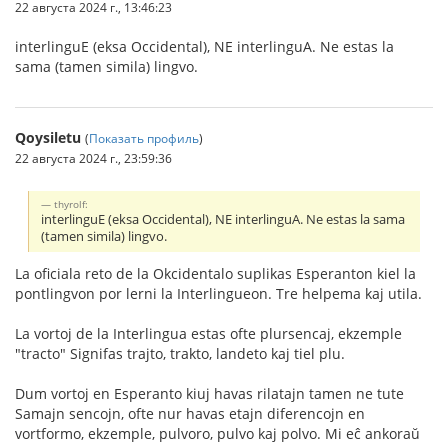
22 августа 2024 г., 13:46:23
interlinguE (eksa Occidental), NE interlinguA. Ne estas la
sama (tamen simila) lingvo.
Qoysiletu
(
Показать профиль
)
22 августа 2024 г., 23:59:36
thyrolf:
interlinguE (eksa Occidental), NE interlinguA. Ne estas la sama
(tamen simila) lingvo.
La oficiala reto de la Okcidentalo suplikas Esperanton kiel la
pontlingvon por lerni la Interlingueon. Tre helpema kaj utila.
La vortoj de la Interlingua estas ofte plursencaj, ekzemple
"tracto" Signifas trajto, trakto, landeto kaj tiel plu.
Dum vortoj en Esperanto kiuj havas rilatajn tamen ne tute
Samajn sencojn, ofte nur havas etajn diferencojn en
vortformo, ekzemple, pulvoro, pulvo kaj polvo. Mi eĉ ankoraŭ