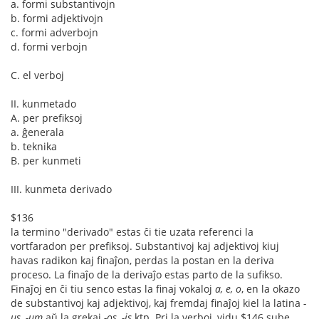
a. formi substantivojn
b. formi adjektivojn
c. formi adverbojn
d. formi verbojn
C. el verboj
II. kunmetado
A. per prefiksoj
a. ĝenerala
b. teknika
B. per kunmeti
III. kunmeta derivado
$136
la termino "derivado" estas ĉi tie uzata referenci la
vortfaradon per prefiksoj. Substantivoj kaj adjektivoj kiuj
havas radikon kaj finaĵon, perdas la postan en la deriva
proceso. La finaĵo de la derivaĵo estas parto de la sufikso.
Finaĵoj en ĉi tiu senco estas la finaj vokaloj
a, e, o
, en la okazo
de substantivoj kaj adjektivoj, kaj fremdaj finaĵoj kiel la latina
-
us, -um
aŭ la grekaj
-os, -is
ktp. Pri la verboj, vidu $146 sube.