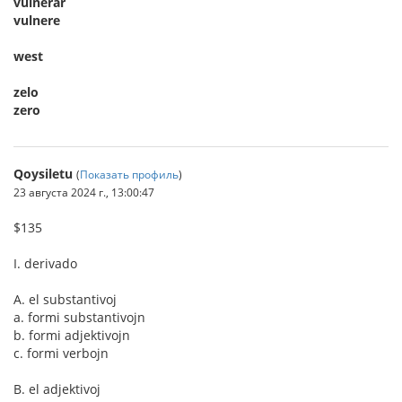
vulnerar
vulnere
west
zelo
zero
Qoysiletu
(
Показать профиль
)
23 августа 2024 г., 13:00:47
$135
I. derivado
A. el substantivoj
a. formi substantivojn
b. formi adjektivojn
c. formi verbojn
B. el adjektivoj