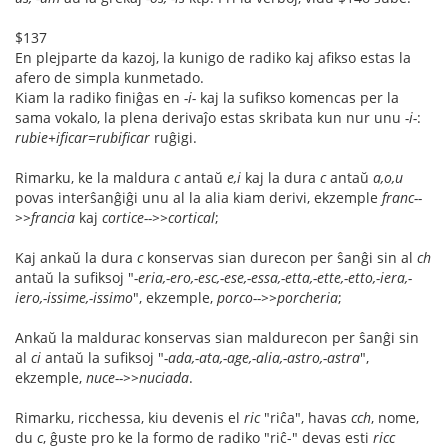
$137
En plejparte da kazoj, la kunigo de radiko kaj afikso estas la
afero de simpla kunmetado.
Kiam la radiko finiĝas en
-i-
kaj la sufikso komencas per la
sama vokalo, la plena derivaĵo estas skribata kun nur unu
-i-
:
rubie+ificar
=
rubificar
ruĝigi.
Rimarku, ke la maldura
c
antaŭ
e,i
kaj la dura
c
antaŭ
a,o,u
povas interŝanĝiĝi unu al la alia kiam derivi, ekzemple
franc--
>>francia
kaj
cortice-->>cortical
;
Kaj ankaŭ la dura
c
konservas sian durecon per ŝanĝi sin al
ch
antaŭ la sufiksoj "
-eria,-ero,-esc,-ese,-essa,-etta,-ette,-etto,-iera,-
iero,-issime,-issimo
", ekzemple,
porco-->>porcheria
;
Ankaŭ la maldura
c
konservas sian maldurecon per ŝanĝi sin
al
ci
antaŭ la sufiksoj "
-ada,-ata,-age,-alia,-astro,-astra
",
ekzemple,
nuce-->>nuciada
.
Rimarku, ricchessa, kiu devenis el
ric
"riĉa", havas
cch
, nome,
du
c
, ĝuste pro ke la formo de radiko "riĉ-" devas esti
ricc