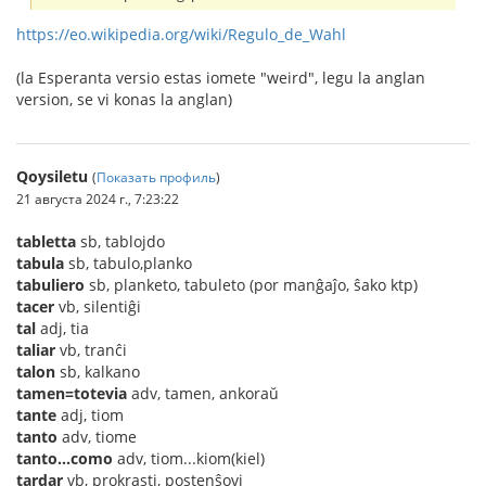
https://eo.wikipedia.org/wiki/Regulo_de_Wahl
(la Esperanta versio estas iomete "weird", legu la anglan
version, se vi konas la anglan)
Qoysiletu
(
Показать профиль
)
21 августа 2024 г., 7:23:22
tabletta
sb, tablojdo
tabula
sb, tabulo,planko
tabuliero
sb, planketo, tabuleto (por manĝaĵo, ŝako ktp)
tacer
vb, silentiĝi
tal
adj, tia
taliar
vb, tranĉi
talon
sb, kalkano
tamen=totevia
adv, tamen, ankoraŭ
tante
adj, tiom
tanto
adv, tiome
tanto...como
adv, tiom...kiom(kiel)
tardar
vb, prokrasti, postenŝovi