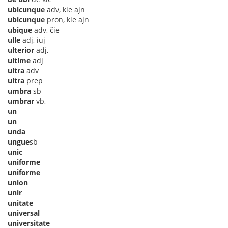
ubicunque
adv, kie ajn
ubicunque
pron, kie ajn
ubique
adv, ĉie
ulle
adj, iuj
ulterior
adj,
ultime
adj
ultra
adv
ultra
prep
umbra
sb
umbrar
vb,
un
un
unda
ungue
sb
unic
uniforme
uniforme
union
unir
unitate
universal
universitate