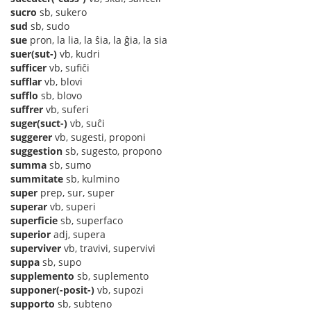
sucro
sb, sukero
sud
sb, sudo
sue
pron, la lia, la ŝia, la ĝia, la sia
suer(sut-)
vb, kudri
sufficer
vb, sufiĉi
sufflar
vb, blovi
sufflo
sb, blovo
suffrer
vb, suferi
suger(suct-)
vb, suĉi
suggerer
vb, sugesti, proponi
suggestion
sb, sugesto, propono
summa
sb, sumo
summitate
sb, kulmino
super
prep, sur, super
superar
vb, superi
superficie
sb, superfaco
superior
adj, supera
superviver
vb, travivi, supervivi
suppa
sb, supo
supplemento
sb, suplemento
supponer(-posit-)
vb, supozi
supporto
sb, subteno