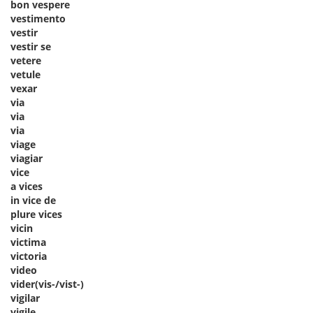
bon vespere
vestimento
vestir
vestir se
vetere
vetule
vexar
via
via
via
viage
viagiar
vice
a vices
in vice de
plure vices
vicin
victima
victoria
video
vider(vis-/vist-)
vigilar
vigile