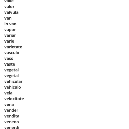
valle
valor
valvula
van
in van
vapor
variar
varie
varietate
vasculo
vaso
vaste
vegetal
vegetal
vehicular
vehiculo
vela
velocitate
vena
vender
vendita
veneno
venerdi