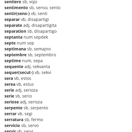
sentiero
sb, vojo
sentimento
sb, senso, sento
sentir(sens-)
vb, senti
separar
vb, disapartigi
separate
adj, disapartigita
separation
sb, disapartigo
septanta
num sepdek
septe
num sep
septimana
sb, semajno
septembre
sb, septembro
septime
num, sepa
sequente
adj, sekvanta
sequer(secut-)
vb, sekvi
sera
vb, estos
serea
vb, estus
serie
adj, serioza
serie
sb, serio
seriose
adj, serioza
serpente
sb, serpento
serrar
vb, segi
serratura
sb, fermo
servicio
sb, servo
servir
vb, servi