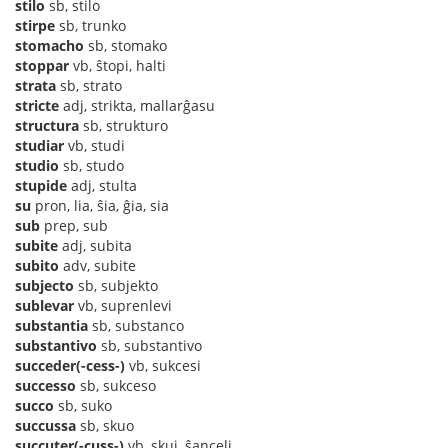
stilo
sb, stilo
stirpe
sb, trunko
stomacho
sb, stomako
stoppar
vb, ŝtopi, halti
strata
sb, strato
stricte
adj, strikta, mallarĝasu
structura
sb, strukturo
studiar
vb, studi
studio
sb, studo
stupide
adj, stulta
su
pron, lia, ŝia, ĝia, sia
sub
prep, sub
subite
adj, subita
subito
adv, subite
subjecto
sb, subjekto
sublevar
vb, suprenlevi
substantia
sb, substanco
substantivo
sb, substantivo
succeder(-cess-)
vb, sukcesi
successo
sb, sukceso
succo
sb, suko
succussa
sb, skuo
succuter(-cuss-)
vb, skui, ŝanceli