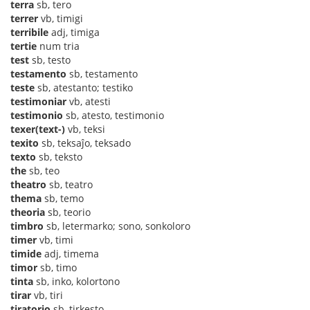
terra
sb, tero
terrer
vb, timigi
terribile
adj, timiga
tertie
num tria
test
sb, testo
testamento
sb, testamento
teste
sb, atestanto; testiko
testimoniar
vb, atesti
testimonio
sb, atesto, testimonio
texer(text-)
vb, teksi
texito
sb, teksaĵo, teksado
texto
sb, teksto
the
sb, teo
theatro
sb, teatro
thema
sb, temo
theoria
sb, teorio
timbro
sb, letermarko; sono, sonkoloro
timer
vb, timi
timide
adj, timema
timor
sb, timo
tinta
sb, inko, kolortono
tirar
vb, tiri
tiratorio
sb, tirkesto