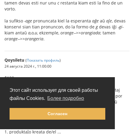
tamen devas esti nur unu
c
restanta kiam esti la fino de un
vorto.
la sufikso
-age
pronuncata kiel la esperanta
aĝe
aŭ
aĵe
, devas
konservi sian tian pronuncon, do la formo de
g
devas iĝi
-gi-
kiam antaŭ
a,o,u
, ekzemple,
orange-->>orangiada
; tamen
orange-->>orangeria
.
Qoysiletu
(
Показать профиль
)
24 августа 2024 г., 11:00:00
$138
Substantivoj derivataj de substantivoj, per sufiksoj listataj
Этот сайт использует для своей работы
sube. Tiuj kiuj povas indiki personon havas la finaĵon
a
por
файлы Cookies.
Более подробно
inoj kaj oni povas ŝanĝi
a
al
o
por indiki virojn, kaj ankaŭ
inverse. Vidu $24 supre.
Согласен
-ada
1. produktaĵo kreata de/el ...