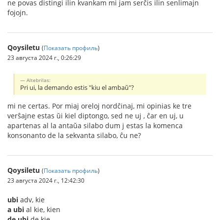
ne povas distingi ilin kvankam mi jam serĉis ilin senlimajn
fojojn.
Qoysiletu
(
Показать профиль
)
23 августа 2024 г., 0:26:29
Altebrilas:
Pri ui, la demando estis "kiu el ambaŭ"?
mi ne certas. Por miaj oreloj nordĉinaj, mi opinias ke tre
verŝajne estas ŭi kiel diptongo, sed ne uj , ĉar en uj, u
apartenas al la antaŭa silabo dum j estas la komenca
konsonanto de la sekvanta silabo, ĉu ne?
Qoysiletu
(
Показать профиль
)
23 августа 2024 г., 12:42:30
ubi
adv, kie
a ubi
al kie, kien
de ubi
de kie