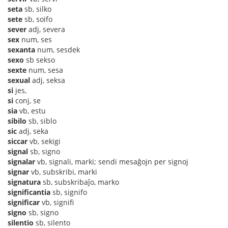
seta
sb, silko
sete
sb, soifo
sever
adj, severa
sex
num, ses
sexanta
num, sesdek
sexo
sb sekso
sexte
num, sesa
sexual
adj, seksa
si
jes,
si
conj, se
sia
vb, estu
sibilo
sb, siblo
sic
adj, seka
siccar
vb, sekigi
signal
sb, signo
signalar
vb, signali, marki; sendi mesaĝojn per signoj
signar
vb, subskribi, marki
signatura
sb, subskribaĵo, marko
significantia
sb, signifo
significar
vb, signifi
signo
sb, signo
silentio
sb, silento