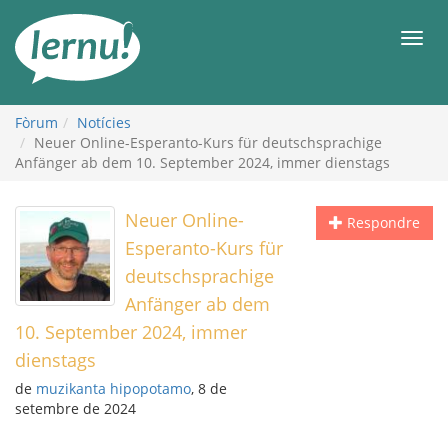
Al
contingut
Men
Fòrum
Notícies
Neuer Online-Esperanto-Kurs für deutschsprachige
Anfänger ab dem 10. September 2024, immer dienstags
Neuer Online-
Respondre
Esperanto-Kurs für
deutschsprachige
Anfänger ab dem
10. September 2024, immer
dienstags
de
muzikanta hipopotamo
, 8 de
setembre de 2024