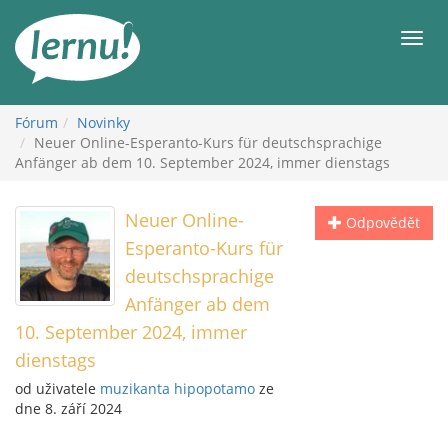
Přejít
k
Men
obsahu
Fórum
Novinky
Neuer Online-Esperanto-Kurs für deutschsprachige
Anfänger ab dem 10. September 2024, immer dienstags
Neuer Online-
Odpovědět
Esperanto-Kurs für
deutschsprachige
Anfänger ab dem
10. September 2024, immer
dienstags
od uživatele
muzikanta hipopotamo
ze
dne 8. září 2024