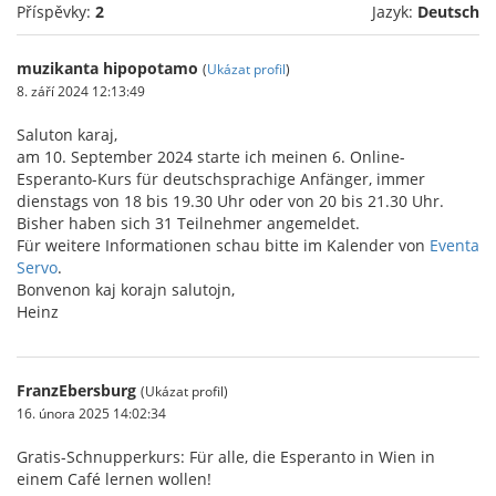
Příspěvky:
2
Jazyk:
Deutsch
muzikanta hipopotamo
(
Ukázat profil
)
8. září 2024 12:13:49
Saluton karaj,
am 10. September 2024 starte ich meinen 6. Online-
Esperanto-Kurs für deutschsprachige Anfänger, immer
dienstags von 18 bis 19.30 Uhr oder von 20 bis 21.30 Uhr.
Bisher haben sich 31 Teilnehmer angemeldet.
Für weitere Informationen schau bitte im Kalender von
Eventa
Servo
.
Bonvenon kaj korajn salutojn,
Heinz
FranzEbersburg
(Ukázat profil)
16. února 2025 14:02:34
Gratis-Schnupperkurs: Für alle, die Esperanto in Wien in
einem Café lernen wollen!